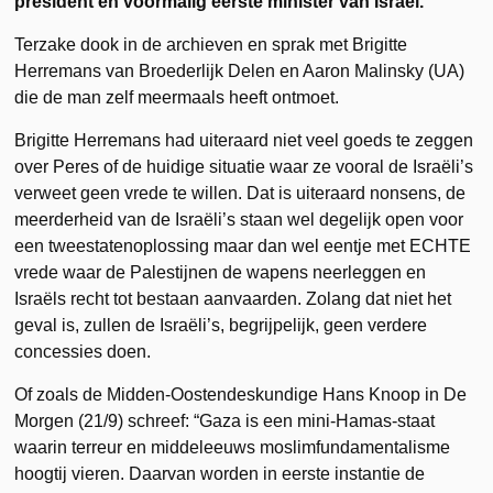
president en voormalig eerste minister van Israël.
Terzake dook in de archieven en sprak met Brigitte
Herremans van Broederlijk Delen en Aaron Malinsky (UA)
die de man zelf meermaals heeft ontmoet.
Brigitte Herremans had uiteraard niet veel goeds te zeggen
over Peres of de huidige situatie waar ze vooral de Israëli’s
verweet geen vrede te willen. Dat is uiteraard nonsens, de
meerderheid van de Israëli’s staan wel degelijk open voor
een tweestatenoplossing maar dan wel eentje met ECHTE
vrede waar de Palestijnen de wapens neerleggen en
Israëls recht tot bestaan aanvaarden. Zolang dat niet het
geval is, zullen de Israëli’s, begrijpelijk, geen verdere
concessies doen.
Of zoals de Midden-Oostendeskundige Hans Knoop in De
Morgen (21/9) schreef: “Gaza is een mini-Hamas-staat
waarin terreur en middeleeuws moslimfundamentalisme
hoogtij vieren. Daarvan worden in eerste instantie de