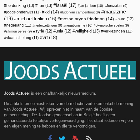
Israël
(17)
herdenking
(13)
iran
(13)
jan jambon
(10)
Jeruzalem
(9)
magazine
kkl
(14)
joods onderwijs
(11)
ludo van campenhout
(9)
(19)
michael freilich
(16)
moshe aryeh friedman
(14)
n-va
(12)
nederland
(11)
nederzettingen
(9)
negationisme
(10)
olympische spelen
(9)
veiligheid
(13)
syrië
(12)
unia
(12)
verkiezingen
(11)
shimon peres
(9)
vrt
(18)
vlaams belang
(11)
Joods Actueel
is een onafhankelijk nieuwsmedium.
De artikels en opiniestukken van de redactie vertolken enkel de mening
van Joods Actueel. Wij spreken niet in naam van de Joodse
gemeenschap. De Joodse gemeenschap in België heeft geen
gemandateerde feitelijke vertegenwoordiging. Het staat iedereen vrij om
een eigen mening te hebben en die te verkondigen.