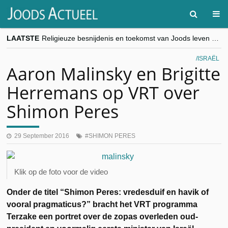
LAATSTE
Religieuze besnijdenis en toekomst van Joods leven centraal tijdens conferentie in Brussel
“Besnijdenisdebat toont hoe moeilijk seculiere Westen minderheden begrijpt”, Jinnih Beels (Vooruit)
CITYTRIP | ROEMENIË – Boekarest: de verrassing van Oost-Europa
ISRAËL
“Vandaag zit elke Jood in België op de beklaagdenbank”
Aaron Malinsky en Brigitte
goKosher lanceert nieuwe website en samenwerking met Mishpacha voor kosher travel en simchas wereldwijd
Herremans op VRT over
Shimon Peres
29 September 2016
SHIMON PERES
Klik op de foto voor de video
Onder de titel “Shimon Peres: vredesduif en havik of
vooral pragmaticus?” bracht het VRT programma
Terzake een portret over de zopas overleden oud-