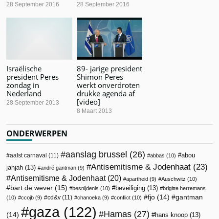
28 September 2016
28 September 2016
Israëlische
89- jarige president
president Peres
Shimon Peres
zondag in
werkt onverdroten
Nederland
drukke agenda af
[video]
28 September 2013
8 Maart 2013
ONDERWERPEN
aanslag brussel
(26)
abou
aalst carnaval
(11)
abbas
(10)
Antisemitisme & Jodenhaat
(23)
jahjah
(13)
andré gantman
(9)
Antisemitisme & Jodenhaat
(20)
apartheid
(9)
Auschwitz
(10)
bart de wever
(15)
beveiliging
(13)
besnijdenis
(10)
brigitte herremans
fjo
(14)
gantman
cd&v
(11)
(10)
ccojb
(9)
chanoeka
(9)
conflict
(10)
gaza
(122)
Hamas
(27)
(14)
hans knoop
(13)