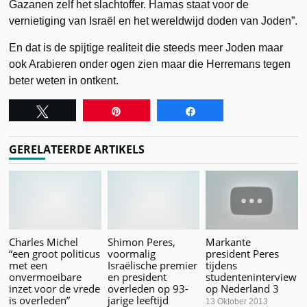
Gazanen zelf het slachtoffer. Hamas staat voor de
vernietiging van Israël en het wereldwijd doden van Joden”.
En dat is de spijtige realiteit die steeds meer Joden maar
ook Arabieren onder ogen zien maar die Herremans tegen
beter weten in ontkent.
Tweet
Pin
Share
GERELATEERDE ARTIKELS
Charles Michel
Shimon Peres,
Markante
“een groot politicus
voormalig
president Peres
met een
Israëlische premier
tijdens
onvermoeibare
en president
studenteninterview
inzet voor de vrede
overleden op 93-
op Nederland 3
is overleden”
jarige leeftijd
13 Oktober 2013