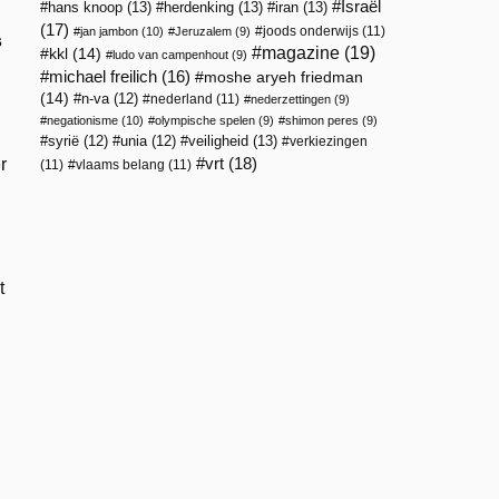
Israël
hans knoop
(13)
herdenking
(13)
iran
(13)
(17)
joods onderwijs
(11)
jan jambon
(10)
Jeruzalem
(9)
s
magazine
(19)
kkl
(14)
ludo van campenhout
(9)
michael freilich
(16)
moshe aryeh friedman
(14)
n-va
(12)
nederland
(11)
nederzettingen
(9)
negationisme
(10)
olympische spelen
(9)
shimon peres
(9)
veiligheid
(13)
syrië
(12)
unia
(12)
verkiezingen
vrt
(18)
r
(11)
vlaams belang
(11)
t