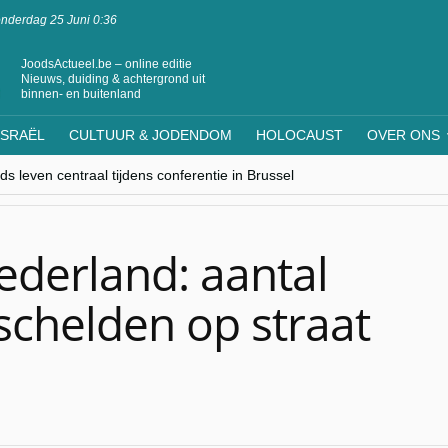
nderdag 25 Juni 0:36
JoodsActueel.be – online editie
Nieuws, duiding & achtergrond uit
binnen- en buitenland
ISRAËL
CULTUUR & JODENDOM
HOLOCAUST
OVER ONS
s leven centraal tijdens conferentie in Brussel
ere Westen minderheden begrijpt”, Jinnih Beels (Vooruit)
rassing van Oost-Europa
laagdenbank”
nwerking met Mishpacha voor kosher travel en simchas wereldwijd
ederland: aantal
 schelden op straat