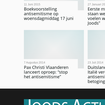
11 Juni 2015
27 Januari 2
Boekvoorstelling
Eerste m
antisemitisme op
staan we
woensdagmiddag 17 juni
voelen w
Joods”
7 Augustus 2014
23 Juli 2014
Pax Christi Vlaanderen
Duitsland
lanceert oproep: “stop
Italië ve
het antisemitisme”
antisemi
betogin