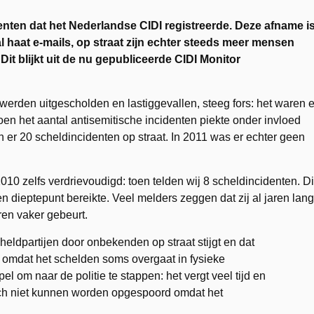
denten dat het Nederlandse CIDI registreerde. Deze afname i
l haat e-mails, op straat zijn echter steeds meer mensen
Dit blijkt uit de nu gepubliceerde CIDI Monitor
 werden uitgescholden en lastiggevallen, steeg fors: het waren e
oen het aantal antisemitische incidenten piekte onder invloed
en er 20 scheldincidenten op straat. In 2011 was er echter geen
010 zelfs verdrievoudigd: toen telden wij 8 scheldincidenten. Di
en dieptepunt bereikte. Veel melders zeggen dat zij al jaren lang
ren vaker gebeurt.
cheldpartijen door onbekenden op straat stijgt en dat
k omdat het schelden soms overgaat in fysieke
l om naar de politie te stappen: het vergt veel tijd en
och niet kunnen worden opgespoord omdat het