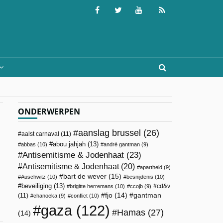
ONDERWERPEN
aanslag brussel
(26)
aalst carnaval
(11)
abou jahjah
(13)
abbas
(10)
andré gantman
(9)
Antisemitisme & Jodenhaat
(23)
Antisemitisme & Jodenhaat
(20)
apartheid
(9)
bart de wever
(15)
Auschwitz
(10)
besnijdenis
(10)
beveiliging
(13)
cd&v
brigitte herremans
(10)
ccojb
(9)
fjo
(14)
gantman
(11)
chanoeka
(9)
conflict
(10)
gaza
(122)
Hamas
(27)
(14)