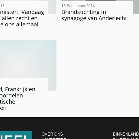
015
16 September 2014
inister: “Vandaag
Brandstichting in
 allen recht en
synagoge van Anderlecht
e ons allemaal
, Frankrijk en
roordelen
tische
gen
OVER ONS
BINNENLAND