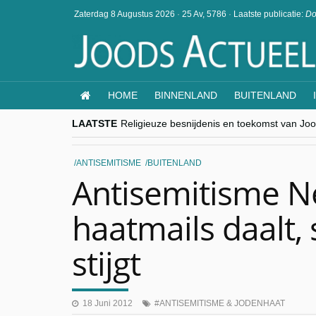
Zaterdag 8 Augustus 2026
·
25 Av, 5786
·
Laatste publicatie:
Do
HOME
BINNENLAND
BUITENLAND
LAATSTE
Religieuze besnijdenis en toekomst van Jood
“Besnijdenisdebat toont hoe moeilijk seculi
CITYTRIP | ROEMENIË – Boekarest: de ver
“Vandaag zit elke Jood in België op de bek
ANTISEMITISME
BUITENLAND
goKosher lanceert nieuwe website en same
Antisemitisme N
haatmails daalt,
stijgt
18 Juni 2012
ANTISEMITISME & JODENHAAT