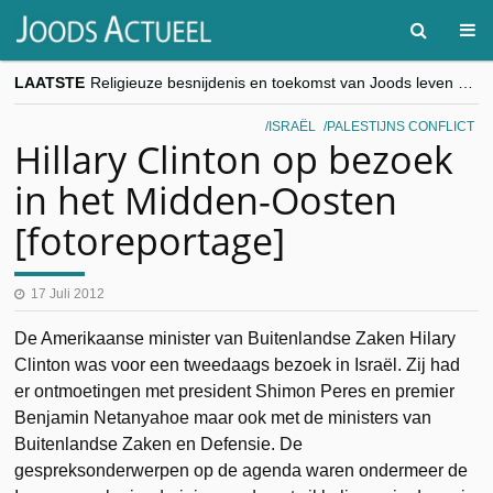
LAATSTE
Religieuze besnijdenis en toekomst van Joods leven centraal tijdens conferentie in Brussel
“Besnijdenisdebat toont hoe moeilijk seculiere Westen minderheden begrijpt”, Jinnih Beels (Vooruit)
CITYTRIP | ROEMENIË – Boekarest: de verrassing van Oost-Europa
ISRAËL
PALESTIJNS CONFLICT
“Vandaag zit elke Jood in België op de beklaagdenbank”
Hillary Clinton op bezoek
goKosher lanceert nieuwe website en samenwerking met Mishpacha voor kosher travel en simchas wereldwijd
in het Midden-Oosten
[fotoreportage]
17 Juli 2012
De Amerikaanse minister van Buitenlandse Zaken Hilary
Clinton was voor een tweedaags bezoek in Israël. Zij had
er ontmoetingen met president Shimon Peres en premier
Benjamin Netanyahoe maar ook met de ministers van
Buitenlandse Zaken en Defensie. De
gespreksonderwerpen op de agenda waren ondermeer de