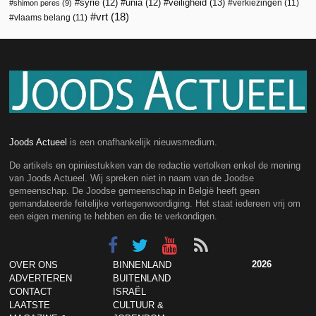
veiligheid
(13)
syrië
(12)
unia
(12)
verkiezingen
(11)
shimon peres
(9)
vrt
(18)
vlaams belang
(11)
Joods Actueel
is een onafhankelijk nieuwsmedium.
De artikels en opiniestukken van de redactie vertolken enkel de mening
van Joods Actueel. Wij spreken niet in naam van de Joodse
gemeenschap. De Joodse gemeenschap in België heeft geen
gemandateerde feitelijke vertegenwoordiging. Het staat iedereen vrij om
een eigen mening te hebben en die te verkondigen.
2026
OVER ONS
BINNENLAND
ADVERTEREN
BUITENLAND
CONTACT
ISRAËL
LAATSTE
CULTUUR &