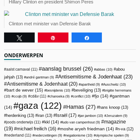
Hillary Clinton en president Shimon Peres
Clinton met minister van Defensie Barak
Tweet
Pin
Share
ONDERWERPEN
aanslag brussel
(26)
abou
aalst carnaval
(11)
abbas
(10)
Antisemitisme & Jodenhaat
(23)
jahjah
(13)
andré gantman
(9)
Antisemitisme & Jodenhaat
(20)
apartheid
(9)
Auschwitz
(10)
bart de wever
(15)
beveiliging
(13)
besnijdenis
(10)
brigitte herremans
fjo
(14)
gantman
cd&v
(11)
(10)
ccojb
(9)
chanoeka
(9)
conflict
(10)
gaza
(122)
Hamas
(27)
(14)
hans knoop
(13)
Israël
(17)
herdenking
(13)
iran
(13)
jan jambon
(10)
Jeruzalem
(9)
magazine
kkl
(14)
joods onderwijs
(11)
ludo van campenhout
(9)
(19)
michael freilich
(16)
moshe aryeh friedman
(14)
n-va
(12)
nederland
(11)
nederzettingen
(9)
negationisme
(10)
olympische spelen
(9)