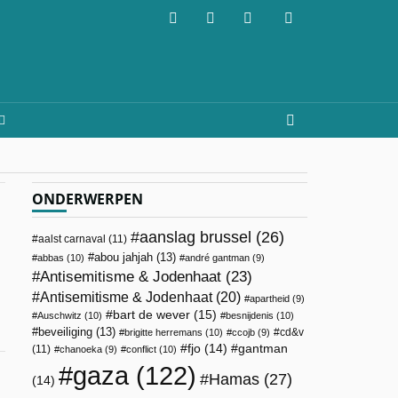
ONDERWERPEN
aanslag brussel
(26)
aalst carnaval
(11)
abou jahjah
(13)
abbas
(10)
andré gantman
(9)
Antisemitisme & Jodenhaat
(23)
Antisemitisme & Jodenhaat
(20)
apartheid
(9)
bart de wever
(15)
Auschwitz
(10)
besnijdenis
(10)
beveiliging
(13)
cd&v
brigitte herremans
(10)
ccojb
(9)
fjo
(14)
gantman
(11)
chanoeka
(9)
conflict
(10)
gaza
(122)
Hamas
(27)
(14)