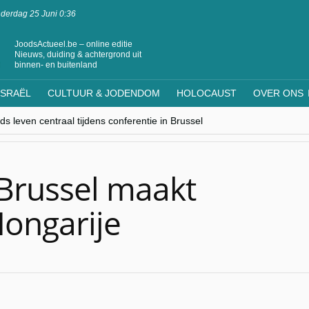
derdag 25 Juni 0:36
JoodsActueel.be – online editie
Nieuws, duiding & achtergrond uit
binnen- en buitenland
ISRAËL
CULTUUR & JODENDOM
HOLOCAUST
OVER ONS
s leven centraal tijdens conferentie in Brussel
ere Westen minderheden begrijpt”, Jinnih Beels (Vooruit)
rassing van Oost-Europa
laagdenbank”
nwerking met Mishpacha voor kosher travel en simchas wereldwijd
 Brussel maakt
Hongarije