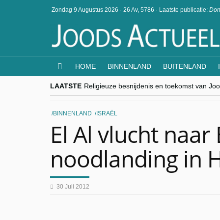
Zondag 9 Augustus 2026
·
26 Av, 5786
·
Laatste publicatie:
Don
HOME
BINNENLAND
BUITENLAND
LAATSTE
Religieuze besnijdenis en toekomst van Jood
“Besnijdenisdebat toont hoe moeilijk seculi
CITYTRIP | ROEMENIË – Boekarest: de ver
“Vandaag zit elke Jood in België op de bek
BINNENLAND
ISRAËL
goKosher lanceert nieuwe website en same
El Al vlucht naar
noodlanding in 
30 Juli 2012