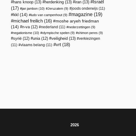
Israël
hans knoop
(13)
herdenking
(13)
iran
(13)
(17)
joods onderwijs
(11)
jan jambon
(10)
Jeruzalem
(9)
magazine
(19)
kkl
(14)
ludo van campenhout
(9)
michael freilich
(16)
moshe aryeh friedman
(14)
n-va
(12)
nederland
(11)
nederzettingen
(9)
negationisme
(10)
olympische spelen
(9)
shimon peres
(9)
veiligheid
(13)
syrië
(12)
unia
(12)
verkiezingen
vrt
(18)
(11)
vlaams belang
(11)
2026