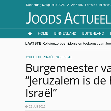
Donderdag 6 Augustus 2026
·
23 Av, 5786
·
Laatste publicatie:
HOME
BINNENLAND
BUITENLAND
LAATSTE
Religieuze besnijdenis en toekomst van Jood
“Besnijdenisdebat toont hoe moeilijk seculi
CITYTRIP | ROEMENIË – Boekarest: de ver
“Vandaag zit elke Jood in België op de bek
CULTUUR
ISRAËL
TOERISME
goKosher lanceert nieuwe website en same
Burgemeester van
“Jeruzalem is de
Israël”
29 Juli 2012