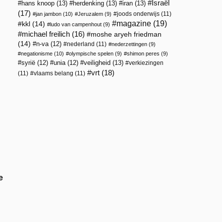
Israël
hans knoop
(13)
herdenking
(13)
iran
(13)
(17)
joods onderwijs
(11)
jan jambon
(10)
Jeruzalem
(9)
magazine
(19)
kkl
(14)
ludo van campenhout
(9)
michael freilich
(16)
moshe aryeh friedman
(14)
n-va
(12)
nederland
(11)
nederzettingen
(9)
negationisme
(10)
olympische spelen
(9)
shimon peres
(9)
veiligheid
(13)
syrië
(12)
unia
(12)
verkiezingen
vrt
(18)
(11)
vlaams belang
(11)
e