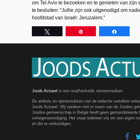
om Tel Aviv te bezoeken en te genieten van zijn st
te besluiten: “Jullie zijn ook uitgenodigd om nad
hoofdstad van Israël: Jeruzalem.”
Tweet
Pin
Share
Joods Actueel
is een onafhankelijk nieuwsmedium.
De artikels en opiniestukken van de redactie vertolken enk
Joods Actueel. Wij spreken niet in naam van de Joodse g
Joodse gemeenschap in België heeft geen gemandateerde fe
vertegenwoordiging. Het staat iedereen vrij om een eigen m
en die te verkondigen.