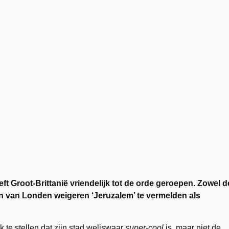
ft Groot-Brittanië vriendelijk tot de orde geroepen. Zowel d
 van Londen weigeren ‘Jeruzalem’ te vermelden als
k te stellen dat zijn stad weliswaar
super-cool
is, maar niet de