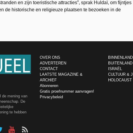
randen en zijn toeristische attracties”, sprak Huldaï, om fijntjes
ien de historische en religieuze plaatsen te bezoeken in de
OVER ONS
BINNENLAND
ADVERTEREN
BUITENLAND
CONTACT
ISRAËL
LAATSTE MAGAZINE &
CULTUUR & 
ARCHIEF
HOLOCAUST
Abonneren
Gratis proefnummer aanvragen!
el de mening van
Privacybeleid
emeenschap. De
itelijke
ening te hebben