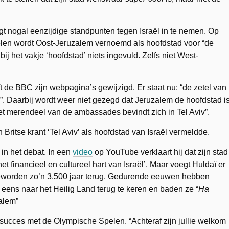
ijgt nogal eenzijdige standpunten tegen Israël in te nemen. Op
en wordt Oost-Jeruzalem vernoemd als hoofdstad voor “de
ij het vakje ‘hoofdstad’ niets ingevuld. Zelfs niet West-
eft de BBC zijn webpagina’s gewijzigd. Er staat nu: “de zetel van
m”. Daarbij wordt weer niet gezegd dat Jeruzalem de hoofdstad is
t merendeel van de ambassades bevindt zich in Tel Aviv”.
n Britse krant ‘Tel Aviv’ als hoofdstad van Israël vermeldde.
in het debat. In een
video
op YouTube verklaart hij dat zijn stad
et financieel en cultureel hart van Israël’. Maar voegt Huldaï er
 geworden zo’n 3.500 jaar terug. Gedurende eeuwen hebben
 eens naar het Heilig Land terug te keren en baden ze “
Ha
zalem”
succes met de Olympische Spelen. “Achteraf zijn jullie welkom