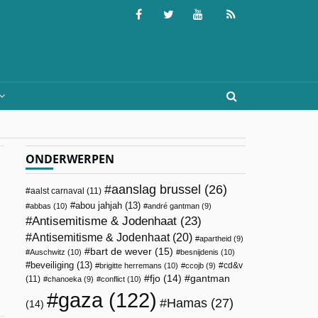
ONDERWERPEN
aanslag brussel
(26)
aalst carnaval
(11)
abou jahjah
(13)
abbas
(10)
andré gantman
(9)
Antisemitisme & Jodenhaat
(23)
Antisemitisme & Jodenhaat
(20)
apartheid
(9)
bart de wever
(15)
Auschwitz
(10)
besnijdenis
(10)
beveiliging
(13)
cd&v
brigitte herremans
(10)
ccojb
(9)
fjo
(14)
gantman
(11)
chanoeka
(9)
conflict
(10)
gaza
(122)
Hamas
(27)
(14)