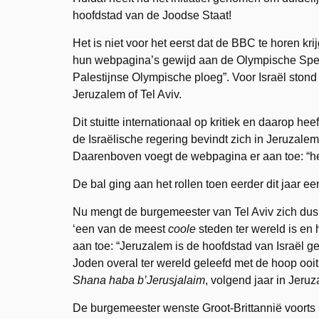
hoofdstad van de Joodse Staat!
Het is niet voor het eerst dat de BBC te horen kr
hun webpagina’s gewijd aan de Olympische Spel
Palestijnse Olympische ploeg”. Voor Israël stond b
Jeruzalem of Tel Aviv.
Dit stuitte internationaal op kritiek en daarop he
de Israëlische regering bevindt zich in Jeruzale
Daarenboven voegt de webpagina er aan toe: “he
De bal ging aan het rollen toen eerder dit jaar ee
Nu mengt de burgemeester van Tel Aviv zich dus 
‘een van de meest
coole
steden ter wereld is en h
aan toe: “Jeruzalem is de hoofdstad van Israël
Joden overal ter wereld geleefd met de hoop ooit
Shana haba b’Jerusjalaim
, volgend jaar in Jeru
De burgemeester wenste Groot-Brittannië voorts 