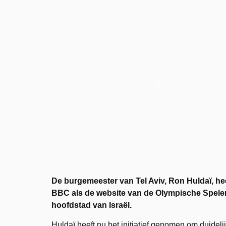
De burgemeester van Tel Aviv, Ron Huldaï, hee
BBC als de website van de Olympische Spelen
hoofdstad van Israël.
Huldaï heeft nu het initiatief genomen om duidelij