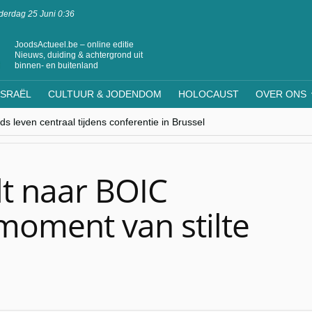
erdag 25 Juni 0:36
JoodsActueel.be – online editie
Nieuws, duiding & achtergrond uit
binnen- en buitenland
ISRAËL
CULTUUR & JODENDOM
HOLOCAUST
OVER ONS
s leven centraal tijdens conferentie in Brussel
ere Westen minderheden begrijpt”, Jinnih Beels (Vooruit)
rassing van Oost-Europa
laagdenbank”
nwerking met Mishpacha voor kosher travel en simchas wereldwijd
lt naar BOIC
 moment van stilte