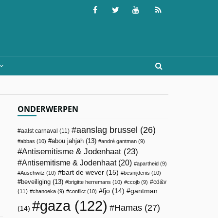
ONDERWERPEN
aanslag brussel
(26)
aalst carnaval
(11)
abou jahjah
(13)
abbas
(10)
andré gantman
(9)
Antisemitisme & Jodenhaat
(23)
Antisemitisme & Jodenhaat
(20)
apartheid
(9)
bart de wever
(15)
Auschwitz
(10)
besnijdenis
(10)
beveiliging
(13)
cd&v
brigitte herremans
(10)
ccojb
(9)
fjo
(14)
gantman
(11)
chanoeka
(9)
conflict
(10)
gaza
(122)
Hamas
(27)
(14)