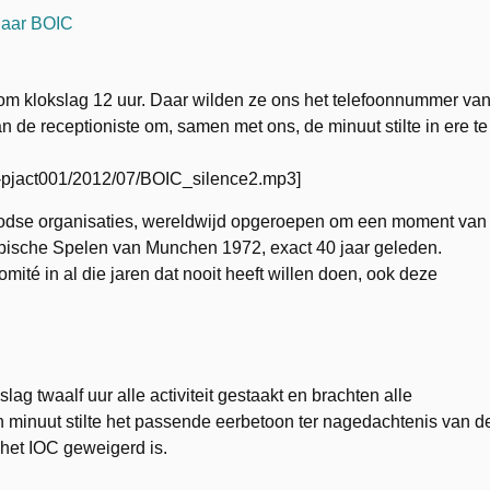
om klokslag 12 uur. Daar wilden ze ons het telefoonnummer va
de receptioniste om, samen met ons, de minuut stilte in ere te
ds-pjact001/2012/07/BOIC_silence2.mp3]
Joodse organisaties, wereldwijd opgeroepen om een moment van
ympische Spelen van Munchen 1972, exact 40 jaar geleden.
té in al die jaren dat nooit heeft willen doen, ook deze
g twaalf uur alle activiteit gestaakt en brachten alle
 minuut stilte het passende eerbetoon ter nagedachtenis van d
r het IOC geweigerd is.