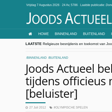
Vrijdag 7 Augustus 2026
·
24 Av, 5786
·
Laatste publicatie:
Dond
HOME
BINNENLAND
BUITENLAND
LAATSTE
Religieuze besnijdenis en toekomst van Jood
“Besnijdenisdebat toont hoe moeilijk seculi
CITYTRIP | ROEMENIË – Boekarest: de ver
“Vandaag zit elke Jood in België op de bek
BINNENLAND
BUITENLAND
goKosher lanceert nieuwe website en same
Joods Actueel be
tijdens officieus
[beluister]
27 Juli 2012
OLYMPISCHE SPELEN