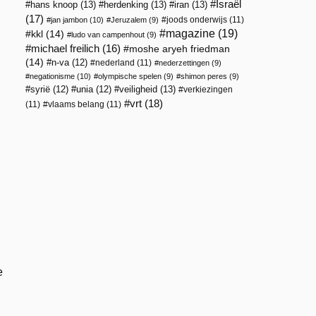
Israël
hans knoop
(13)
herdenking
(13)
iran
(13)
(17)
joods onderwijs
(11)
jan jambon
(10)
Jeruzalem
(9)
magazine
(19)
kkl
(14)
ludo van campenhout
(9)
michael freilich
(16)
moshe aryeh friedman
(14)
n-va
(12)
nederland
(11)
n
nederzettingen
(9)
negationisme
(10)
olympische spelen
(9)
shimon peres
(9)
veiligheid
(13)
syrië
(12)
unia
(12)
verkiezingen
vrt
(18)
(11)
vlaams belang
(11)
e