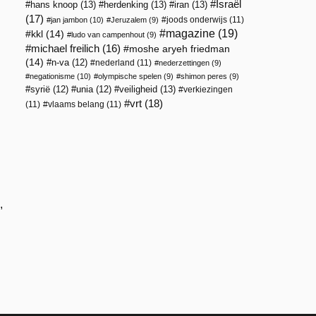
Israël
hans knoop
(13)
herdenking
(13)
iran
(13)
(17)
joods onderwijs
(11)
jan jambon
(10)
Jeruzalem
(9)
magazine
(19)
kkl
(14)
ludo van campenhout
(9)
michael freilich
(16)
moshe aryeh friedman
(14)
n-va
(12)
nederland
(11)
nederzettingen
(9)
negationisme
(10)
olympische spelen
(9)
shimon peres
(9)
veiligheid
(13)
syrië
(12)
unia
(12)
verkiezingen
vrt
(18)
(11)
vlaams belang
(11)
,