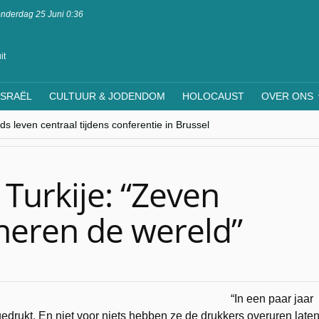
nderdag 25 Juni 0:36
it
ISRAËL
CULTUUR & JODENDOM
HOLOCAUST
OVER ONS
s leven centraal tijdens conferentie in Brussel
ere Westen minderheden begrijpt”, Jinnih Beels (Vooruit)
rassing van Oost-Europa
laagdenbank”
nwerking met Mishpacha voor kosher travel en simchas wereldwijd
 Turkije: “Zeven
neren de wereld”
“In een paar jaar
gedrukt. En niet voor niets hebben ze de drukkers overuren late