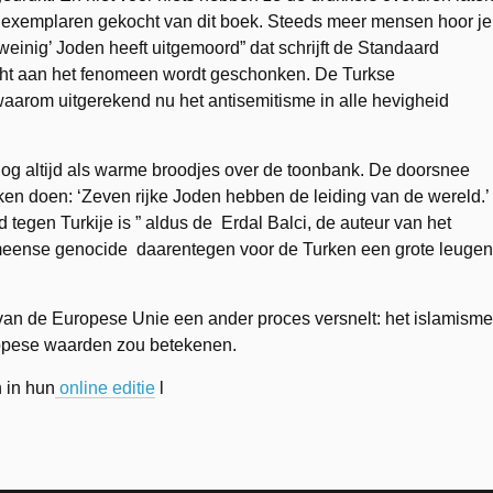
exemplaren gekocht van dit boek. Steeds meer mensen hoor je
weinig’ Joden heeft uitgemoord” dat schrijft de Standaard
cht aan het fenomeen wordt geschonken. De Turkse
waarom uitgerekend nu het antisemitisme in alle hevigheid
nog altijd als warme broodjes over de toonbank. De doorsnee
oeken doen: ‘Zeven rijke Joden hebben de leiding van de wereld.’
tegen Turkije is ” aldus de Erdal Balci, de auteur van het
Armeense genocide daarentegen voor de Turken een grote leugen
id van de Europese Unie een ander proces versnelt: het islamisme
ropese waarden zou betekenen.
n in hun
online editie
l