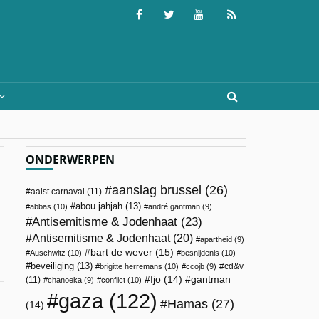
ONDERWERPEN
aanslag brussel
(26)
aalst carnaval
(11)
abou jahjah
(13)
abbas
(10)
andré gantman
(9)
Antisemitisme & Jodenhaat
(23)
Antisemitisme & Jodenhaat
(20)
apartheid
(9)
bart de wever
(15)
Auschwitz
(10)
besnijdenis
(10)
beveiliging
(13)
cd&v
brigitte herremans
(10)
ccojb
(9)
fjo
(14)
gantman
(11)
chanoeka
(9)
conflict
(10)
gaza
(122)
Hamas
(27)
(14)
n