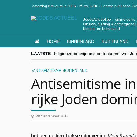
Zaterdag 8 Augustus 2026
·
25 Av, 5786
·
Laatste publicatie:
Do
JoodsActueel.be – online editie
Nieuws, duiding & achtergrond u
binnen- en buitenland
HOME
BINNENLAND
BUITENLAND
LAATSTE
Religieuze besnijdenis en toekomst van Jood
“Besnijdenisdebat toont hoe moeilijk seculi
CITYTRIP | ROEMENIË – Boekarest: de ver
“Vandaag zit elke Jood in België op de bek
ANTISEMITISME
BUITENLAND
goKosher lanceert nieuwe website en same
Antisemitisme in
rijke Joden domi
28 September 2012
hebben dertien Turkse uitgeverijen
Mein Kampf