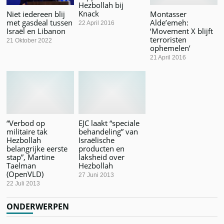
Hezbollah bij
Knack
Niet iedereen blij
Montasser
met gasdeal tussen
Alde’emeh:
22 April 2016
Israël en Libanon
‘Movement X blijft
terroristen
21 Oktober 2022
ophemelen’
21 April 2016
“Verbod op
EJC laakt “speciale
militaire tak
behandeling” van
Hezbollah
Israëlische
belangrijke eerste
producten en
stap”, Martine
laksheid over
Taelman
Hezbollah
(OpenVLD)
27 Juni 2013
22 Juli 2013
ONDERWERPEN