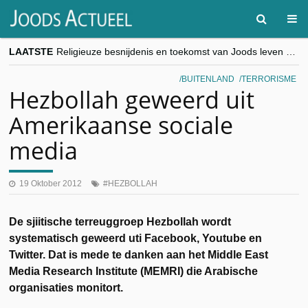
LAATSTE
Religieuze besnijdenis en toekomst van Joods leven centraal tijdens conferentie in Brussel
“Besnijdenisdebat toont hoe moeilijk seculiere Westen minderheden begrijpt”, Jinnih Beels (Vooruit)
CITYTRIP | ROEMENIË – Boekarest: de verrassing van Oost-Europa
BUITENLAND
TERRORISME
“Vandaag zit elke Jood in België op de beklaagdenbank”
Hezbollah geweerd uit
goKosher lanceert nieuwe website en samenwerking met Mishpacha voor kosher travel en simchas wereldwijd
Amerikaanse sociale
media
19 Oktober 2012
HEZBOLLAH
De sjiitische terreuggroep Hezbollah wordt
systematisch geweerd uti Facebook, Youtube en
Twitter. Dat is mede te danken aan het Middle East
Media Research Institute (MEMRI) die Arabische
organisaties monitort.