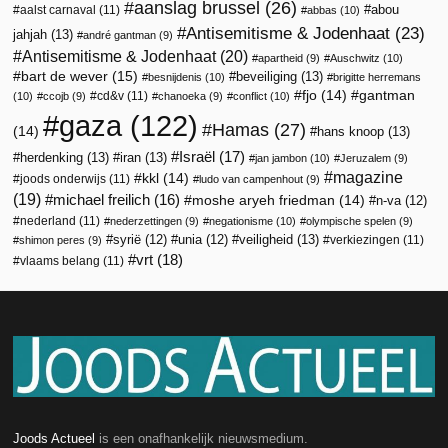
aanslag brussel
(26)
abou
aalst carnaval
(11)
abbas
(10)
Antisemitisme & Jodenhaat
(23)
jahjah
(13)
andré gantman
(9)
Antisemitisme & Jodenhaat
(20)
apartheid
(9)
Auschwitz
(10)
bart de wever
(15)
beveiliging
(13)
besnijdenis
(10)
brigitte herremans
fjo
(14)
gantman
cd&v
(11)
(10)
ccojb
(9)
chanoeka
(9)
conflict
(10)
gaza
(122)
Hamas
(27)
(14)
hans knoop
(13)
Israël
(17)
herdenking
(13)
iran
(13)
jan jambon
(10)
Jeruzalem
(9)
magazine
kkl
(14)
joods onderwijs
(11)
ludo van campenhout
(9)
(19)
michael freilich
(16)
moshe aryeh friedman
(14)
n-va
(12)
nederland
(11)
nederzettingen
(9)
negationisme
(10)
olympische spelen
(9)
veiligheid
(13)
syrië
(12)
unia
(12)
verkiezingen
(11)
shimon peres
(9)
vrt
(18)
vlaams belang
(11)
Joods Actueel
is een onafhankelijk nieuwsmedium.