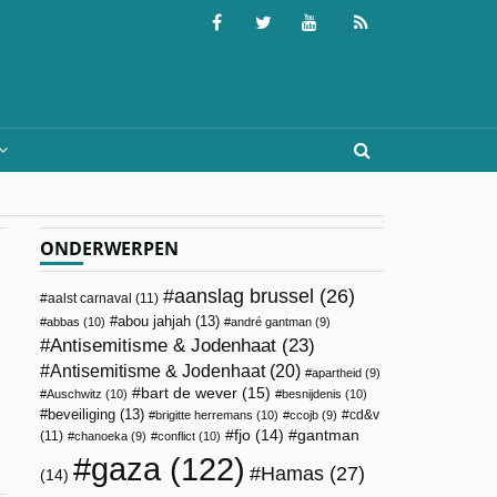
ONDERWERPEN
aanslag brussel
(26)
aalst carnaval
(11)
abou jahjah
(13)
abbas
(10)
andré gantman
(9)
Antisemitisme & Jodenhaat
(23)
Antisemitisme & Jodenhaat
(20)
apartheid
(9)
bart de wever
(15)
Auschwitz
(10)
besnijdenis
(10)
beveiliging
(13)
cd&v
brigitte herremans
(10)
ccojb
(9)
fjo
(14)
gantman
(11)
chanoeka
(9)
conflict
(10)
gaza
(122)
Hamas
(27)
(14)