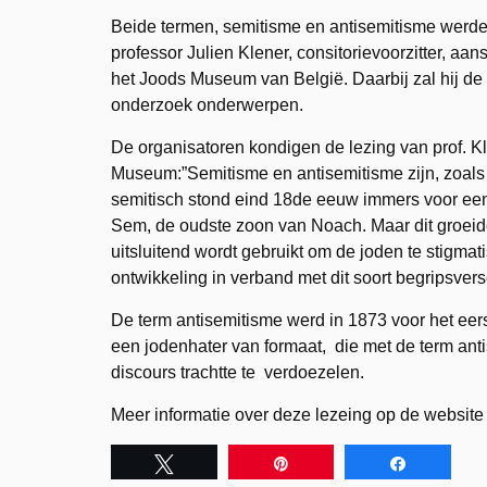
Beide termen, semitisme en antisemitisme werden 
professor Julien Klener, consitorievoorzitter, aan
het Joods Museum van België. Daarbij zal hij d
onderzoek onderwerpen.
De organisatoren kondigen de lezing van prof. K
Museum:”Semitisme en antisemitisme zijn, zoals 
semitisch stond eind 18de eeuw immers voor ee
Sem, de oudste zoon van Noach. Maar dit groeide 
uitsluitend wordt gebruikt om de joden te stigmat
ontwikkeling in verband met dit soort begripsve
De term antisemitisme werd in 1873 voor het eers
een jodenhater van formaat, die met de term an
discours trachtte te verdoezelen.
Meer informatie over deze lezeing op de website
Tweet
Pin
Share