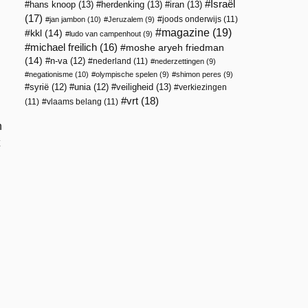
Israël
hans knoop
(13)
herdenking
(13)
iran
(13)
(17)
joods onderwijs
(11)
jan jambon
(10)
Jeruzalem
(9)
magazine
(19)
kkl
(14)
ludo van campenhout
(9)
michael freilich
(16)
moshe aryeh friedman
(14)
n-va
(12)
nederland
(11)
nederzettingen
(9)
negationisme
(10)
olympische spelen
(9)
shimon peres
(9)
veiligheid
(13)
syrië
(12)
unia
(12)
verkiezingen
vrt
(18)
(11)
vlaams belang
(11)
n