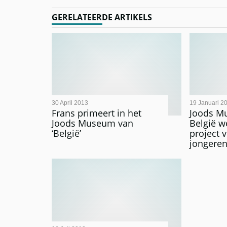
GERELATEERDE ARTIKELS
30 April 2013
19 Januari 2
Frans primeert in het
Joods M
Joods Museum van
België w
‘België’
project 
jongere