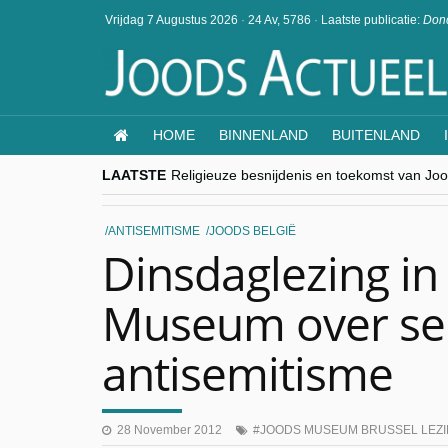
Vrijdag 7 Augustus 2026
·
24 Av, 5786
·
Laatste publicatie:
Dond
HOME
BINNENLAND
BUITENLAND
LAATSTE
Religieuze besnijdenis en toekomst van Jood
“Besnijdenisdebat toont hoe moeilijk seculi
CITYTRIP | ROEMENIË – Boekarest: de ver
“Vandaag zit elke Jood in België op de bek
ANTISEMITISME
JOODS BELGIË
goKosher lanceert nieuwe website en same
Dinsdaglezing in
Museum over se
antisemitisme
28 November 2012
JOODS MUSEUM BRUSSEL LEZ