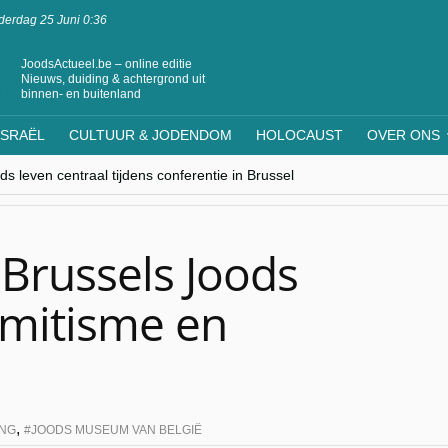
erdag 25 Juni 0:36
JoodsActueel.be – online editie
Nieuws, duiding & achtergrond uit
binnen- en buitenland
ISRAËL
CULTUUR & JODENDOM
HOLOCAUST
OVER ONS
s leven centraal tijdens conferentie in Brussel
ere Westen minderheden begrijpt”, Jinnih Beels (Vooruit)
rassing van Oost-Europa
laagdenbank”
nwerking met Mishpacha voor kosher travel en simchas wereldwijd
 Brussels Joods
mitisme en
,
ING
JOODS MUSEUM VAN BELGIË