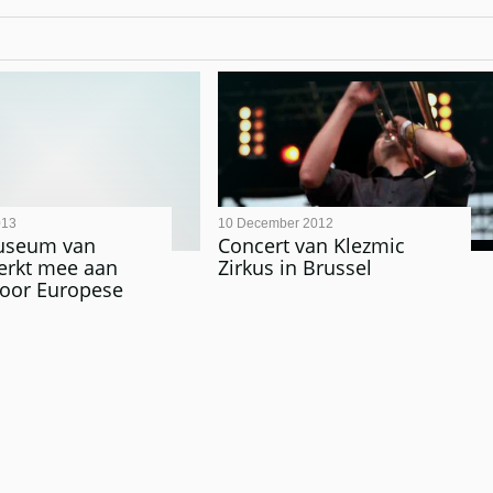
013
10 December 2012
useum van
Concert van Klezmic
erkt mee aan
Zirkus in Brussel
voor Europese
n