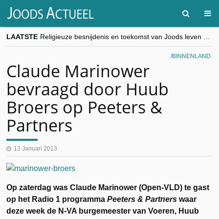
LAATSTE
Religieuze besnijdenis en toekomst van Joods leven centraal tijdens conferentie in Brussel
“Besnijdenisdebat toont hoe moeilijk seculiere Westen minderheden begrijpt”, Jinnih Beels (Vooruit)
CITYTRIP | ROEMENIË – Boekarest: de verrassing van Oost-Europa
BINNENLAND
“Vandaag zit elke Jood in België op de beklaagdenbank”
Claude Marinower
goKosher lanceert nieuwe website en samenwerking met Mishpacha voor kosher travel en simchas wereldwijd
bevraagd door Huub
Broers op Peeters &
Partners
13 Januari 2013
Op zaterdag was Claude Marinower (Open-VLD) te gast
op het Radio 1 programma
Peeters & Partners
waar
deze week de N-VA burgemeester van Voeren, Huub