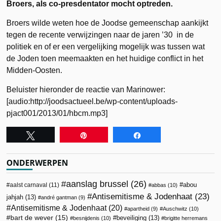
Broers, als co-presdentator mocht optreden.
Broers wilde weten hoe de Joodse gemeenschap aankijkt
tegen de recente verwijzingen naar de jaren ’30 in de
politiek en of er een vergelijking mogelijk was tussen wat
de Joden toen meemaakten en het huidige conflict in het
Midden-Oosten.
Beluister hieronder de reactie van Marinower:
[audio:http://joodsactueel.be/wp-content/uploads-
pjact001/2013/01/hbcm.mp3]
Tweet
Pin
Share
ONDERWERPEN
aanslag brussel
(26)
abou
aalst carnaval
(11)
abbas
(10)
Antisemitisme & Jodenhaat
(23)
jahjah
(13)
andré gantman
(9)
Antisemitisme & Jodenhaat
(20)
apartheid
(9)
Auschwitz
(10)
bart de wever
(15)
beveiliging
(13)
besnijdenis
(10)
brigitte herremans