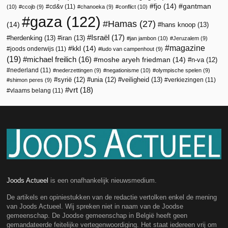
fjo
(14)
gantman
cd&v
(11)
(10)
ccojb
(9)
chanoeka
(9)
conflict
(10)
gaza
(122)
Hamas
(27)
(14)
hans knoop
(13)
Israël
(17)
herdenking
(13)
iran
(13)
jan jambon
(10)
Jeruzalem
(9)
magazine
kkl
(14)
joods onderwijs
(11)
ludo van campenhout
(9)
(19)
michael freilich
(16)
moshe aryeh friedman
(14)
n-va
(12)
nederland
(11)
nederzettingen
(9)
negationisme
(10)
olympische spelen
(9)
veiligheid
(13)
syrië
(12)
unia
(12)
verkiezingen
(11)
shimon peres
(9)
vrt
(18)
vlaams belang
(11)
Joods Actueel
is een onafhankelijk nieuwsmedium.
De artikels en opiniestukken van de redactie vertolken enkel de mening
van Joods Actueel. Wij spreken niet in naam van de Joodse
gemeenschap. De Joodse gemeenschap in België heeft geen
gemandateerde feitelijke vertegenwoordiging. Het staat iedereen vrij om