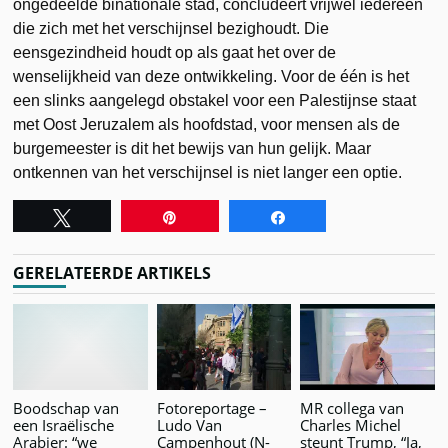
ongedeelde binationale stad, concludeert vrijwel iedereen
die zich met het verschijnsel bezighoudt. Die
eensgezindheid houdt op als gaat het over de
wenselijkheid van deze ontwikkeling. Voor de één is het
een slinks aangelegd obstakel voor een Palestijnse staat
met Oost Jeruzalem als hoofdstad, voor mensen als de
burgemeester is dit het bewijs van hun gelijk. Maar
ontkennen van het verschijnsel is niet langer een optie.
Tweet
Pin
Share
GERELATEERDE ARTIKELS
Boodschap van
Fotoreportage –
MR collega van
een Israëlische
Ludo Van
Charles Michel
Arabier: “we
Campenhout (N-
steunt Trump, “Ja,