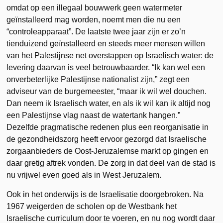
omdat op een illegaal bouwwerk geen watermeter
geïnstalleerd mag worden, noemt men die nu een
“controleapparaat”. De laatste twee jaar zijn er zo’n
tienduizend geïnstalleerd en steeds meer mensen willen
van het Palestijnse net overstappen op Israelisch water: de
levering daarvan is veel betrouwbaarder. “Ik kan wel een
onverbeterlijke Palestijnse nationalist zijn,” zegt een
adviseur van de burgemeester, “maar ik wil wel douchen.
Dan neem ik Israelisch water, en als ik wil kan ik altijd nog
een Palestijnse vlag naast de watertank hangen.”
Dezelfde pragmatische redenen plus een reorganisatie in
de gezondheidszorg heeft ervoor gezorgd dat Israelische
zorgaanbieders de Oost-Jeruzalemse markt op gingen en
daar gretig aftrek vonden. De zorg in dat deel van de stad is
nu vrijwel even goed als in West Jeruzalem.
Ook in het onderwijs is de Israelisatie doorgebroken. Na
1967 weigerden de scholen op de Westbank het
Israelische curriculum door te voeren, en nu nog wordt daar