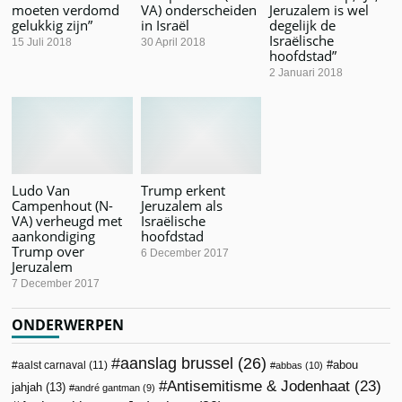
moeten verdomd
VA) onderscheiden
Jeruzalem is wel
gelukkig zijn”
in Israël
degelijk de
Israëlische
15 Juli 2018
30 April 2018
hoofdstad”
2 Januari 2018
Ludo Van
Trump erkent
Campenhout (N-
Jeruzalem als
VA) verheugd met
Israëlische
aankondiging
hoofdstad
Trump over
6 December 2017
Jeruzalem
7 December 2017
ONDERWERPEN
aanslag brussel
(26)
abou
aalst carnaval
(11)
abbas
(10)
Antisemitisme & Jodenhaat
(23)
jahjah
(13)
andré gantman
(9)