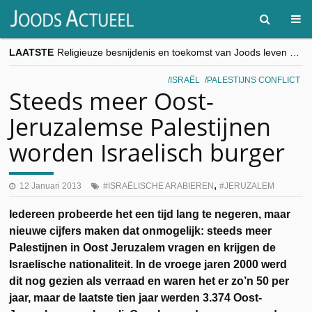
LAATSTE
Religieuze besnijdenis en toekomst van Joods leven centraal tijdens conferentie in Brussel
“Besnijdenisdebat toont hoe moeilijk seculiere Westen minderheden begrijpt”, Jinnih Beels (Vooruit)
CITYTRIP | ROEMENIË – Boekarest: de verrassing van Oost-Europa
ISRAËL
PALESTIJNS CONFLICT
“Vandaag zit elke Jood in België op de beklaagdenbank”
Steeds meer Oost-
goKosher lanceert nieuwe website en samenwerking met Mishpacha voor kosher travel en simchas wereldwijd
Jeruzalemse Palestijnen
worden Israelisch burger
,
12 Januari 2013
ISRAËLISCHE ARABIEREN
JERUZALEM
Iedereen probeerde het een tijd lang te negeren, maar
nieuwe cijfers maken dat onmogelijk: steeds meer
Palestijnen in Oost Jeruzalem vragen en krijgen de
Israelische nationaliteit. In de vroege jaren 2000 werd
dit nog gezien als verraad en waren het er zo’n 50 per
jaar, maar de laatste tien jaar werden 3.374 Oost-