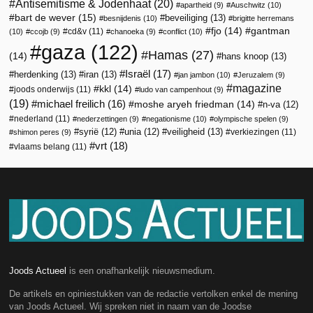
Antisemitisme & Jodenhaat
(20)
apartheid
(9)
Auschwitz
(10)
bart de wever
(15)
beveiliging
(13)
besnijdenis
(10)
brigitte herremans
fjo
(14)
gantman
cd&v
(11)
(10)
ccojb
(9)
chanoeka
(9)
conflict
(10)
gaza
(122)
Hamas
(27)
(14)
hans knoop
(13)
Israël
(17)
herdenking
(13)
iran
(13)
jan jambon
(10)
Jeruzalem
(9)
magazine
kkl
(14)
joods onderwijs
(11)
ludo van campenhout
(9)
(19)
michael freilich
(16)
moshe aryeh friedman
(14)
n-va
(12)
nederland
(11)
nederzettingen
(9)
negationisme
(10)
olympische spelen
(9)
veiligheid
(13)
syrië
(12)
unia
(12)
verkiezingen
(11)
shimon peres
(9)
vrt
(18)
vlaams belang
(11)
Joods Actueel
is een onafhankelijk nieuwsmedium.
De artikels en opiniestukken van de redactie vertolken enkel de mening
van Joods Actueel. Wij spreken niet in naam van de Joodse