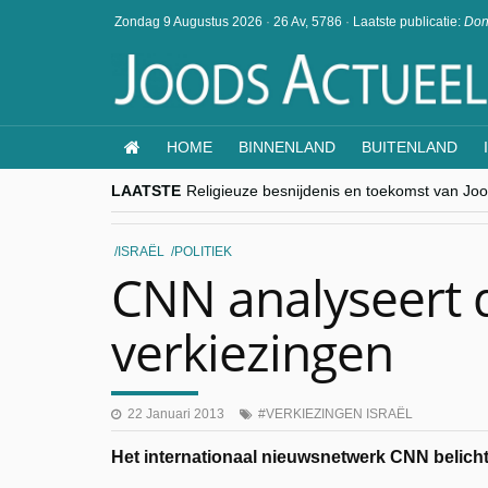
Zondag 9 Augustus 2026
·
26 Av, 5786
·
Laatste publicatie:
Don
HOME
BINNENLAND
BUITENLAND
LAATSTE
Religieuze besnijdenis en toekomst van Jood
“Besnijdenisdebat toont hoe moeilijk seculi
CITYTRIP | ROEMENIË – Boekarest: de ver
“Vandaag zit elke Jood in België op de bek
ISRAËL
POLITIEK
goKosher lanceert nieuwe website en same
CNN analyseert d
verkiezingen
22 Januari 2013
VERKIEZINGEN ISRAËL
Het internationaal nieuwsnetwerk CNN belicht 