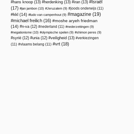
Israël
hans knoop
(13)
herdenking
(13)
iran
(13)
(17)
joods onderwijs
(11)
jan jambon
(10)
Jeruzalem
(9)
magazine
(19)
kkl
(14)
ludo van campenhout
(9)
michael freilich
(16)
moshe aryeh friedman
(14)
n-va
(12)
nederland
(11)
nederzettingen
(9)
negationisme
(10)
olympische spelen
(9)
shimon peres
(9)
veiligheid
(13)
syrië
(12)
unia
(12)
verkiezingen
vrt
(18)
(11)
vlaams belang
(11)