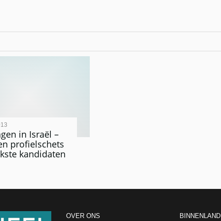
013
gen in Israël –
en profielschets
jkste kandidaten
OVER ONS
BINNENLAND