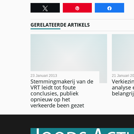
Tweet
Pin
Share
GERELATEERDE ARTIKELS
23 Januari 2013
21 Januari 2
Stemmingmakerij van de
Verkiezin
VRT leidt tot foute
analyse 
conclusies, publiek
belangri
opnieuw op het
verkeerde been gezet