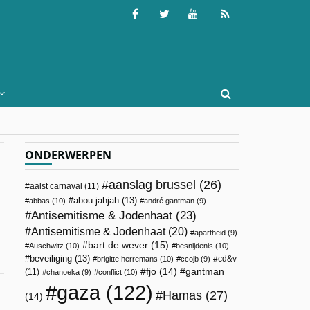
ONDERWERPEN
aanslag brussel
(26)
aalst carnaval
(11)
abou jahjah
(13)
abbas
(10)
andré gantman
(9)
Antisemitisme & Jodenhaat
(23)
Antisemitisme & Jodenhaat
(20)
apartheid
(9)
bart de wever
(15)
Auschwitz
(10)
besnijdenis
(10)
beveiliging
(13)
cd&v
brigitte herremans
(10)
ccojb
(9)
fjo
(14)
gantman
(11)
chanoeka
(9)
conflict
(10)
gaza
(122)
Hamas
(27)
(14)