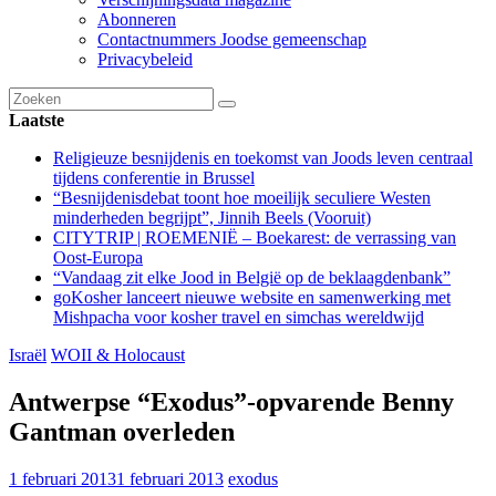
Abonneren
Contactnummers Joodse gemeenschap
Privacybeleid
Laatste
Religieuze besnijdenis en toekomst van Joods leven centraal
tijdens conferentie in Brussel
“Besnijdenisdebat toont hoe moeilijk seculiere Westen
minderheden begrijpt”, Jinnih Beels (Vooruit)
CITYTRIP | ROEMENIË – Boekarest: de verrassing van
Oost-Europa
“Vandaag zit elke Jood in België op de beklaagdenbank”
goKosher lanceert nieuwe website en samenwerking met
Mishpacha voor kosher travel en simchas wereldwijd
Israël
WOII & Holocaust
Antwerpse “Exodus”-opvarende Benny
Gantman overleden
1 februari 2013
1 februari 2013
exodus