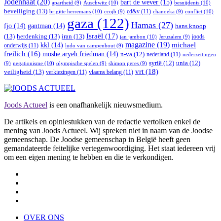
Jodenhaat
(20)
bart de wever
(15)
Auschwitz
(10)
besnijdenis
(10)
apartheid
(9)
beveiliging
(13)
cd&v
(11)
brigitte herremans
(10)
conflict
(10)
ccojb
(9)
chanoeka
(9)
gaza
(122)
Hamas
(27)
fjo
(14)
gantman
(14)
hans knoop
Israël
(17)
(13)
herdenking
(13)
iran
(13)
joods
jan jambon
(10)
Jeruzalem
(9)
magazine
(19)
michael
kkl
(14)
onderwijs
(11)
ludo van campenhout
(9)
freilich
(16)
moshe aryeh friedman
(14)
n-va
(12)
nederland
(11)
nederzettingen
syrië
(12)
unia
(12)
negationisme
(10)
(9)
olympische spelen
(9)
shimon peres
(9)
vrt
(18)
veiligheid
(13)
verkiezingen
(11)
vlaams belang
(11)
Joods Actueel
is een onafhankelijk nieuwsmedium.
De artikels en opiniestukken van de redactie vertolken enkel de
mening van Joods Actueel. Wij spreken niet in naam van de Joodse
gemeenschap. De Joodse gemeenschap in België heeft geen
gemandateerde feitelijke vertegenwoordiging. Het staat iedereen vrij
om een eigen mening te hebben en die te verkondigen.
OVER ONS