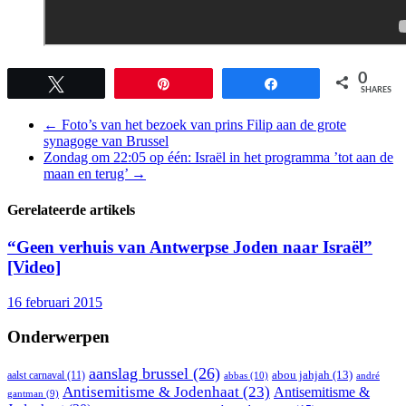
0
Tweet
Pin
Share
SHARES
←
Foto’s van het bezoek van prins Filip aan de grote
synagoge van Brussel
Zondag om 22:05 op één: Israël in het programma ’tot aan de
maan en terug’
→
Gerelateerde artikels
“Geen verhuis van Antwerpse Joden naar Israël”
[Video]
16 februari 2015
Onderwerpen
aanslag brussel
(26)
abou jahjah
(13)
aalst carnaval
(11)
abbas
(10)
andré
Antisemitisme & Jodenhaat
(23)
Antisemitisme &
gantman
(9)