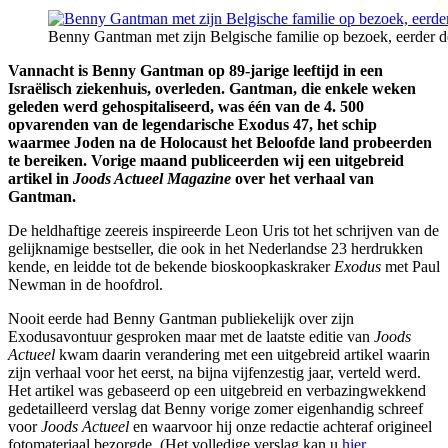
Benny Gantman met zijn Belgische familie op bezoek, eerder 
Vannacht is Benny Gantman op 89-jarige leeftijd in een
Israëlisch ziekenhuis, overleden. Gantman, die enkele weken
geleden werd gehospitaliseerd, was één van de 4. 500
opvarenden van de legendarische Exodus 47, het schip
waarmee Joden na de Holocaust het Beloofde land probeerden
te bereiken. Vorige maand publiceerden wij een uitgebreid
artikel in
Joods Actueel Magazine
over het verhaal van
Gantman.
De heldhaftige zeereis inspireerde Leon Uris tot het schrijven van de
gelijknamige bestseller, die ook in het Nederlandse 23 herdrukken
kende, en leidde tot de bekende bioskoopkaskraker
Exodus
met Paul
Newman in de hoofdrol.
Nooit eerde had Benny Gantman publiekelijk over zijn
Exodusavontuur gesproken maar met de laatste editie van
Joods
Actueel
kwam daarin verandering met een uitgebreid artikel waarin
zijn verhaal voor het eerst, na bijna vijfenzestig jaar, verteld werd.
Het artikel was gebaseerd op een uitgebreid en verbazingwekkend
gedetailleerd verslag dat Benny vorige zomer eigenhandig schreef
voor
Joods Actueel
en waarvoor hij onze redactie achteraf origineel
fotomateriaal bezorgde. (Het volledige verslag kan u
hier