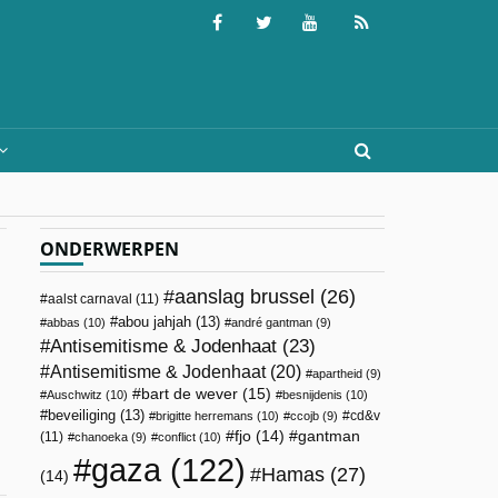
ONDERWERPEN
aanslag brussel
(26)
aalst carnaval
(11)
abou jahjah
(13)
abbas
(10)
andré gantman
(9)
Antisemitisme & Jodenhaat
(23)
Antisemitisme & Jodenhaat
(20)
apartheid
(9)
bart de wever
(15)
Auschwitz
(10)
besnijdenis
(10)
beveiliging
(13)
cd&v
brigitte herremans
(10)
ccojb
(9)
fjo
(14)
gantman
(11)
chanoeka
(9)
conflict
(10)
gaza
(122)
Hamas
(27)
(14)