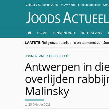
Vrijdag 7 Augustus 2026
·
24 Av, 5786
·
Laatste publicatie:
Dond
HOME
BINNENLAND
BUITENLAND
LAATSTE
Religieuze besnijdenis en toekomst van Jood
“Besnijdenisdebat toont hoe moeilijk seculi
CITYTRIP | ROEMENIË – Boekarest: de ver
“Vandaag zit elke Jood in België op de bek
BINNENLAND
JOODS BELGIË
goKosher lanceert nieuwe website en same
Antwerpen in di
overlijden rabbi
Malinsky
28 Oktober 2013