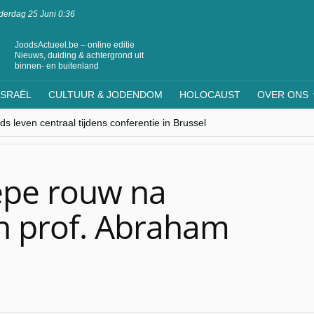
erdag 25 Juni 0:36
JoodsActueel.be – online editie
Nieuws, duiding & achtergrond uit
binnen- en buitenland
ISRAËL
CULTUUR & JODENDOM
HOLOCAUST
OVER ONS
s leven centraal tijdens conferentie in Brussel
ere Westen minderheden begrijpt”, Jinnih Beels (Vooruit)
rassing van Oost-Europa
laagdenbank”
nwerking met Mishpacha voor kosher travel en simchas wereldwijd
epe rouw na
jn prof. Abraham