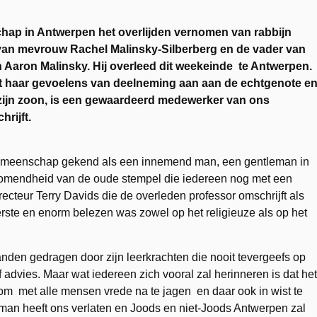
hap in Antwerpen het overlijden vernomen van rabbijn
van mevrouw Rachel Malinsky-Silberberg en de vader van
aron Malinsky. Hij overleed dit weekeinde te Antwerpen.
edt haar gevoelens van deelneming aan aan de echtgenote e
, zijn zoon, is een gewaardeerd medewerker van ons
rijft.
gemeenschap gekend als een innemend man, een gentleman in
komendheid van de oude stempel die iedereen nog met een
recteur Terry Davids die de overleden professor omschrijft als
rste en enorm belezen was zowel op het religieuze als op het
nden gedragen door zijn leerkrachten die nooit tevergeefs op
dvies. Maar wat iedereen zich vooral zal herinneren is dat het
m met alle mensen vrede na te jagen en daar ook in wist te
an heeft ons verlaten en Joods en niet-Joods Antwerpen zal