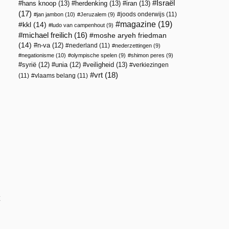
Israël
hans knoop
(13)
herdenking
(13)
iran
(13)
(17)
joods onderwijs
(11)
jan jambon
(10)
Jeruzalem
(9)
magazine
(19)
kkl
(14)
ludo van campenhout
(9)
michael freilich
(16)
moshe aryeh friedman
(14)
n-va
(12)
nederland
(11)
nederzettingen
(9)
negationisme
(10)
olympische spelen
(9)
shimon peres
(9)
n
veiligheid
(13)
syrië
(12)
unia
(12)
verkiezingen
vrt
(18)
(11)
vlaams belang
(11)