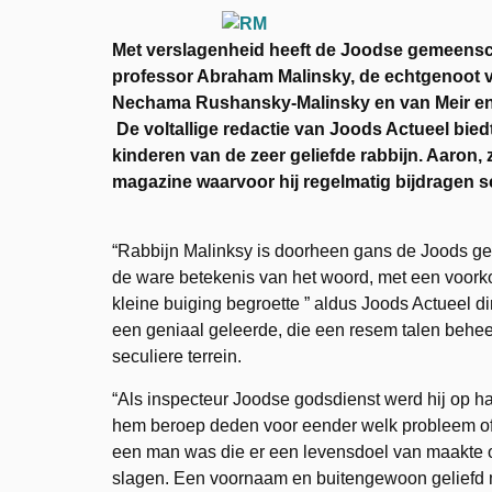
Met verslagenheid heeft de Joodse gemeensc
professor Abraham Malinsky, de echtgenoot 
Nechama Rushansky-Malinsky en van Meir en A
De voltallige redactie van Joods Actueel bi
kinderen van de zeer geliefde rabbijn. Aaron
magazine waarvoor hij regelmatig bijdragen sch
“Rabbijn Malinksy is doorheen gans de Joods 
de ware betekenis van het woord, met een voor
kleine buiging begroette ” aldus Joods Actueel di
een geniaal geleerde, die een resem talen behee
seculiere terrein.
“Als inspecteur Joodse godsdienst werd hij op ha
hem beroep deden voor eender welk probleem of a
een man was die er een levensdoel van maakte o
slagen. Een voornaam en buitengewoon geliefd m