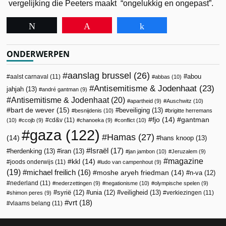
vergelijking die Peeters maakt “ongelukkig en ongepast”.
Tweet
Pin
Share
ONDERWERPEN
aanslag brussel
(26)
abou
aalst carnaval
(11)
abbas
(10)
Antisemitisme & Jodenhaat
(23)
jahjah
(13)
andré gantman
(9)
Antisemitisme & Jodenhaat
(20)
apartheid
(9)
Auschwitz
(10)
bart de wever
(15)
beveiliging
(13)
besnijdenis
(10)
brigitte herremans
fjo
(14)
gantman
cd&v
(11)
(10)
ccojb
(9)
chanoeka
(9)
conflict
(10)
gaza
(122)
Hamas
(27)
(14)
hans knoop
(13)
Israël
(17)
herdenking
(13)
iran
(13)
jan jambon
(10)
Jeruzalem
(9)
magazine
kkl
(14)
joods onderwijs
(11)
ludo van campenhout
(9)
(19)
michael freilich
(16)
moshe aryeh friedman
(14)
n-va
(12)
nederland
(11)
nederzettingen
(9)
negationisme
(10)
olympische spelen
(9)
veiligheid
(13)
syrië
(12)
unia
(12)
verkiezingen
(11)
shimon peres
(9)
vrt
(18)
vlaams belang
(11)