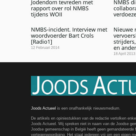
Jodendom tevreden met
NMBS di
rapport over rol NMBS
collabora
tijdens WOII
verdoeze
NMBS-incident. Interview met
Nieuwe r
woordvoerder Bart Crols
vervoers
[Radio1]
strijders
en ande
12 Februari 2014
18 April 2013
Joods Actueel
is een onafhankelijk nieuwsmedium.
De artikels en opiniestukken van de redactie vertolken enk
Joods Actueel. Wij spreken niet in naam van de Joodse g
Joodse gemeenschap in België heeft geen gemandateerde fe
vertegenwoordiging. Het staat iedereen vrij om een eigen m