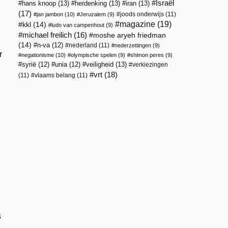
Israël
hans knoop
(13)
herdenking
(13)
iran
(13)
(17)
joods onderwijs
(11)
jan jambon
(10)
Jeruzalem
(9)
magazine
(19)
kkl
(14)
ludo van campenhout
(9)
michael freilich
(16)
moshe aryeh friedman
(14)
n-va
(12)
nederland
(11)
nederzettingen
(9)
r
negationisme
(10)
olympische spelen
(9)
shimon peres
(9)
veiligheid
(13)
syrië
(12)
unia
(12)
verkiezingen
vrt
(18)
(11)
vlaams belang
(11)
s