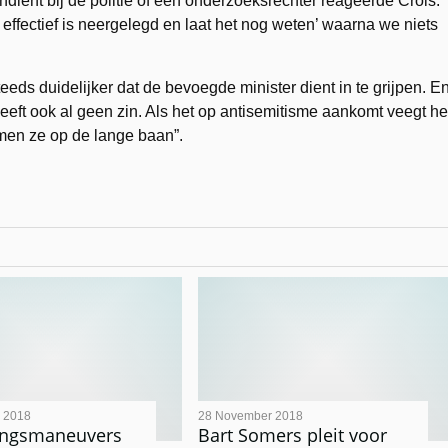
indient bij de politie of een onderzoeksrechter reageerde Crols:
 effectief is neergelegd en laat het nog weten’ waarna we niets
teeds duidelijker dat de bevoegde minister dient in te grijpen. E
eeft ook al geen zin. Als het op antisemitisme aankomt veegt he
men ze op de lange baan”.
 2018
28 November 2018
gingsmaneuvers
Bart Somers pleit voor