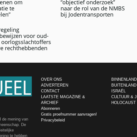
enen om
“objectief onderzoek”
tie te
naar de rol van de NMBS
len”
bij Jodentransporten
egeling
bewijzen voor oud-
, oorlogsslachtoffers
re rechthebbenden
OVER ONS
BINNENLAND
ADVERTEREN
BUITENLAND
CONTACT
ISRAËL
LAATSTE MAGAZINE &
CULTUUR & 
ARCHIEF
HOLOCAUST
Abonneren
Gratis proefnummer aanvragen!
el de mening van
Privacybeleid
emeenschap. De
itelijke
ening te hebben