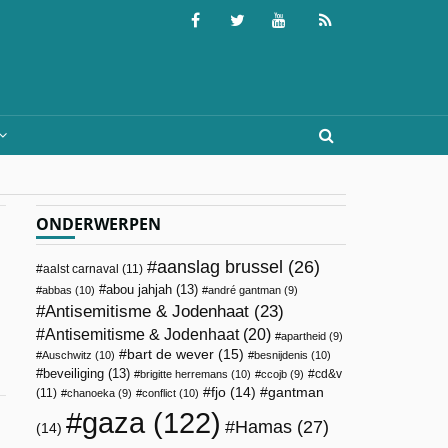
ONDERWERPEN
aanslag brussel
(26)
aalst carnaval
(11)
abou jahjah
(13)
abbas
(10)
andré gantman
(9)
Antisemitisme & Jodenhaat
(23)
Antisemitisme & Jodenhaat
(20)
apartheid
(9)
bart de wever
(15)
Auschwitz
(10)
besnijdenis
(10)
beveiliging
(13)
cd&v
brigitte herremans
(10)
ccojb
(9)
fjo
(14)
gantman
(11)
chanoeka
(9)
conflict
(10)
gaza
(122)
Hamas
(27)
(14)