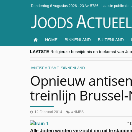
Donderdag 6 Augustus 2026
·
23 Av, 5786
·
Laatste publicatie:
HOME
BINNENLAND
BUITENLAND
LAATSTE
Religieuze besnijdenis en toekomst van Jood
“Besnijdenisdebat toont hoe moeilijk seculi
CITYTRIP | ROEMENIË – Boekarest: de ver
“Vandaag zit elke Jood in België op de bek
ANTISEMITISME
BINNENLAND
goKosher lanceert nieuwe website en same
Opnieuw antisem
treinlijn Brusse
12 Februari 2014
NMBS
“D
Alle Joden worden verzocht om uit te stappe