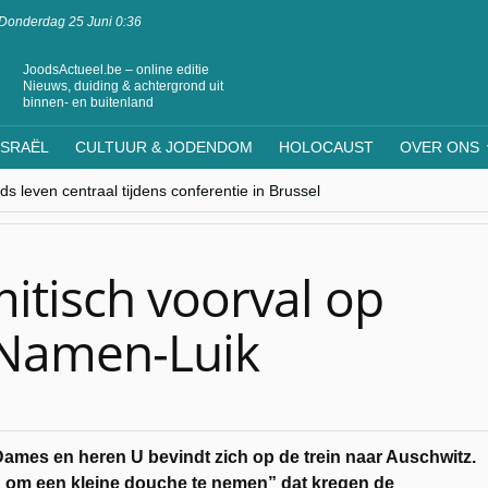
Donderdag 25 Juni 0:36
JoodsActueel.be – online editie
Nieuws, duiding & achtergrond uit
binnen- en buitenland
ISRAËL
CULTUUR & JODENDOM
HOLOCAUST
OVER ONS
s leven centraal tijdens conferentie in Brussel
ere Westen minderheden begrijpt”, Jinnih Beels (Vooruit)
rassing van Oost-Europa
laagdenbank”
nwerking met Mishpacha voor kosher travel en simchas wereldwijd
itisch voorval op
l-Namen-Luik
ames en heren U bevindt zich op de trein naar Auschwitz.
n om een kleine douche te nemen” dat kregen de