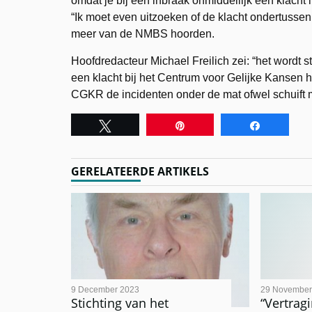
omdat je bij een inbraak onmiddellijk een klacht 
“Ik moet even uitzoeken of de klacht ondertussen
meer van de NMBS hoorden.
Hoofdredacteur Michael Freilich zei: “het wordt s
een klacht bij het Centrum voor Gelijke Kansen h
CGKR de incidenten onder de mat ofwel schuift 
Tweet
Pin
Share
GERELATEERDE ARTIKELS
9 December 2023
29 November
Stichting van het
“Vertra