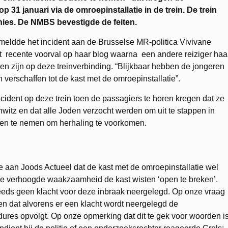
op 31 januari via de omroepinstallatie in de trein. De trein
nies. De NMBS bevestigde de feiten.
meldde het incident aan de Brusselse MR-politica Vivivane
it recente voorval op haar blog waarna een andere reiziger haa
horen zijn op deze treinverbinding. “Blijkbaar hebben de jongeren
verschaffen tot de kast met de omroepinstallatie”.
ncident op deze trein toen de passagiers te horen kregen dat ze
itz en dat alle Joden verzocht werden om uit te stappen in
n te nemen om herhaling te voorkomen.
 aan Joods Actueel dat de kast met de omroepinstallatie wel
de verhoogde waakzaamheid de kast wisten ‘open te breken’.
eds geen klacht voor deze inbraak neergelegd. Op onze vraag
ten dat alvorens er een klacht wordt neergelegd de
ures opvolgt. Op onze opmerking dat dit te gek voor woorden i