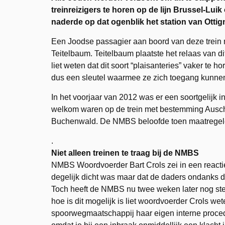
treinreizigers te horen op de lijn Brussel-Luik 
naderde op dat ogenblik het station van Ottig
Een Joodse passagier aan boord van deze trein
Teitelbaum. Teitelbaum plaatste het relaas van d
liet weten dat dit soort “plaisanteries” vaker te 
dus een sleutel waarmee ze zich toegang kunnen 
In het voorjaar van 2012 was er een soortgelijk i
welkom waren op de trein met bestemming Auschw
Buchenwald. De NMBS beloofde toen maatregele
.
Niet alleen treinen te traag bij de NMBS
NMBS Woordvoerder Bart Crols zei in een reactie
degelijk dicht was maar dat de daders ondanks 
Toch heeft de NMBS nu twee weken later nog ste
hoe is dit mogelijk is liet woordvoerder Crols we
spoorwegmaatschappij haar eigen interne proced