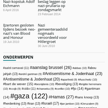
Nazi-kopstuk Adolf
beslag leggen op
Eichmann
nazi-prullaria op
zondagsmarkt
6 April 2016
23 Februari 2014
IJzertoren gesloten
Nazi
tijdens bezoek neo-
gemeenteraadslid
nazi’s van Blood
nogmaals
and Honour
veroordeeld voor
Hitlergroet
19 Juli 2010
30 Juni 2010
ONDERWERPEN
aanslag brussel
(26)
abou
aalst carnaval
(11)
abbas
(10)
Antisemitisme & Jodenhaat
(23)
jahjah
(13)
andré gantman
(9)
Antisemitisme & Jodenhaat
(20)
apartheid
(9)
Auschwitz
(10)
bart de wever
(15)
beveiliging
(13)
besnijdenis
(10)
brigitte herremans
fjo
(14)
gantman
cd&v
(11)
(10)
ccojb
(9)
chanoeka
(9)
conflict
(10)
gaza
(122)
Hamas
(27)
(14)
hans knoop
(13)
Israël
(17)
herdenking
(13)
iran
(13)
jan jambon
(10)
Jeruzalem
(9)