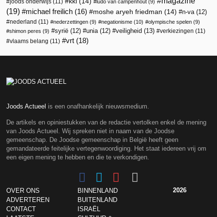
magazine
kkl
(14)
joods onderwijs
(11)
ludo van campenhout
(9)
(19)
michael freilich
(16)
moshe aryeh friedman
(14)
n-va
(12)
nederland
(11)
nederzettingen
(9)
negationisme
(10)
olympische spelen
(9)
veiligheid
(13)
syrië
(12)
unia
(12)
verkiezingen
(11)
shimon peres
(9)
vrt
(18)
vlaams belang
(11)
Joods Actueel
is een onafhankelijk nieuwsmedium.
De artikels en opiniestukken van de redactie vertolken enkel de mening
van Joods Actueel. Wij spreken niet in naam van de Joodse
gemeenschap. De Joodse gemeenschap in België heeft geen
gemandateerde feitelijke vertegenwoordiging. Het staat iedereen vrij om
een eigen mening te hebben en die te verkondigen.
2026
OVER ONS
BINNENLAND
ADVERTEREN
BUITENLAND
CONTACT
ISRAËL