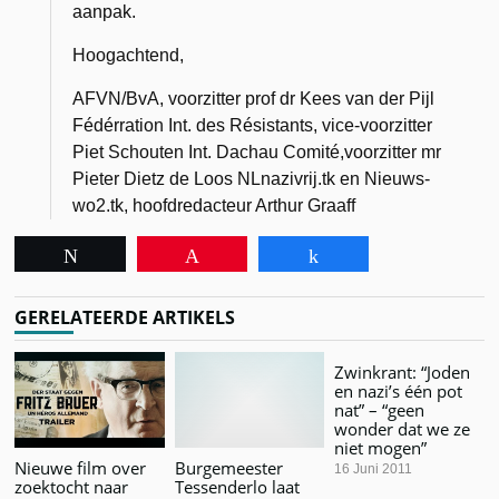
aanpak.
Hoogachtend,
AFVN/BvA, voorzitter prof dr Kees van der Pijl
Fédérration Int. des Résistants, vice-voorzitter
Piet Schouten Int. Dachau Comité,voorzitter mr
Pieter Dietz de Loos NLnazivrij.tk en Nieuws-
wo2.tk, hoofdredacteur Arthur Graaff
Tweet
Pin
Share
GERELATEERDE ARTIKELS
Zwinkrant: “Joden
en nazi’s één pot
nat” – “geen
wonder dat we ze
niet mogen”
Nieuwe film over
Burgemeester
16 Juni 2011
zoektocht naar
Tessenderlo laat