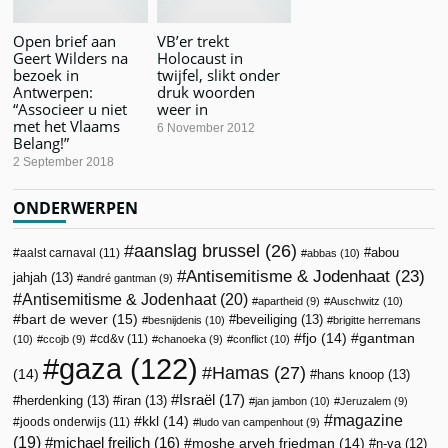
Open brief aan
VB’er trekt
Geert Wilders na
Holocaust in
bezoek in
twijfel, slikt onder
Antwerpen:
druk woorden
“Associeer u niet
weer in
met het Vlaams
6 November 2012
Belang!”
2 September 2018
ONDERWERPEN
aanslag brussel
(26)
abou
aalst carnaval
(11)
abbas
(10)
Antisemitisme & Jodenhaat
(23)
jahjah
(13)
andré gantman
(9)
Antisemitisme & Jodenhaat
(20)
apartheid
(9)
Auschwitz
(10)
bart de wever
(15)
beveiliging
(13)
besnijdenis
(10)
brigitte herremans
fjo
(14)
gantman
cd&v
(11)
(10)
ccojb
(9)
chanoeka
(9)
conflict
(10)
gaza
(122)
Hamas
(27)
(14)
hans knoop
(13)
Israël
(17)
herdenking
(13)
iran
(13)
jan jambon
(10)
Jeruzalem
(9)
magazine
kkl
(14)
joods onderwijs
(11)
ludo van campenhout
(9)
(19)
michael freilich
(16)
moshe aryeh friedman
(14)
n-va
(12)