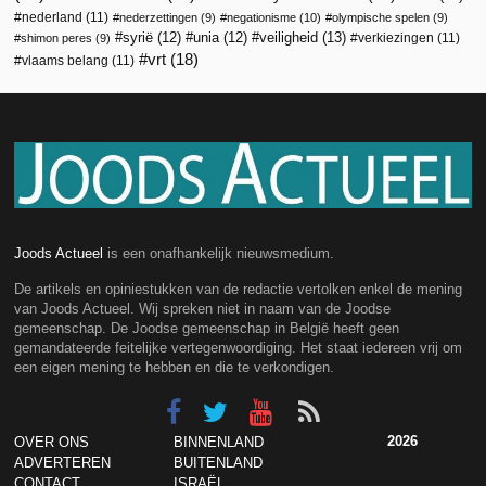
nederland
(11)
nederzettingen
(9)
negationisme
(10)
olympische spelen
(9)
veiligheid
(13)
syrië
(12)
unia
(12)
verkiezingen
(11)
shimon peres
(9)
vrt
(18)
vlaams belang
(11)
Joods Actueel
is een onafhankelijk nieuwsmedium.
De artikels en opiniestukken van de redactie vertolken enkel de mening
van Joods Actueel. Wij spreken niet in naam van de Joodse
gemeenschap. De Joodse gemeenschap in België heeft geen
gemandateerde feitelijke vertegenwoordiging. Het staat iedereen vrij om
een eigen mening te hebben en die te verkondigen.
2026
OVER ONS
BINNENLAND
ADVERTEREN
BUITENLAND
CONTACT
ISRAËL