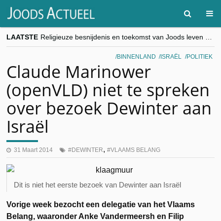
LAATSTE
Religieuze besnijdenis en toekomst van Joods leven centraal tijdens conferentie in Brussel
“Besnijdenisdebat toont hoe moeilijk seculiere Westen minderheden begrijpt”, Jinnih Beels (Vooruit)
CITYTRIP | ROEMENIË – Boekarest: de verrassing van Oost-Europa
BINNENLAND
ISRAËL
POLITIEK
“Vandaag zit elke Jood in België op de beklaagdenbank”
Claude Marinower
goKosher lanceert nieuwe website en samenwerking met Mishpacha voor kosher travel en simchas wereldwijd
(openVLD) niet te spreken
over bezoek Dewinter aan
Israël
,
31 Maart 2014
DEWINTER
VLAAMS BELANG
Dit is niet het eerste bezoek van Dewinter aan Israël
Vorige week bezocht een delegatie van het Vlaams
Belang, waaronder Anke Vandermeersh en Filip