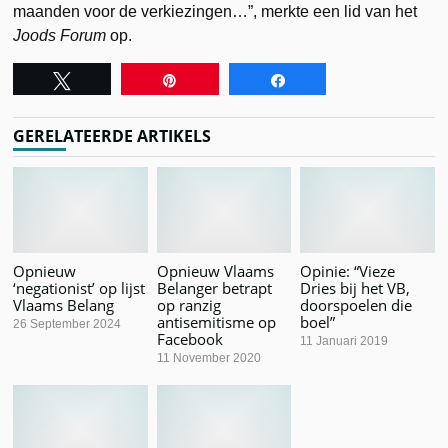
maanden voor de verkiezingen…”, merkte een lid van het
Joods Forum
op.
Tweet
Pin
Share
GERELATEERDE ARTIKELS
Opnieuw
Opnieuw Vlaams
Opinie: “Vieze
‘negationist’ op lijst
Belanger betrapt
Dries bij het VB,
Vlaams Belang
op ranzig
doorspoelen die
antisemitisme op
boel”
26 September 2024
Facebook
11 Januari 2019
11 November 2020