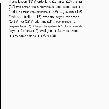
Israël
hans knoop
(13)
herdenking
(13)
iran
(13)
(17)
joods onderwijs
(11)
jan jambon
(10)
Jeruzalem
(9)
magazine
(19)
kkl
(14)
ludo van campenhout
(9)
michael freilich
(16)
moshe aryeh friedman
(14)
n-va
(12)
nederland
(11)
nederzettingen
(9)
negationisme
(10)
olympische spelen
(9)
shimon peres
(9)
veiligheid
(13)
syrië
(12)
unia
(12)
verkiezingen
vrt
(18)
(11)
vlaams belang
(11)