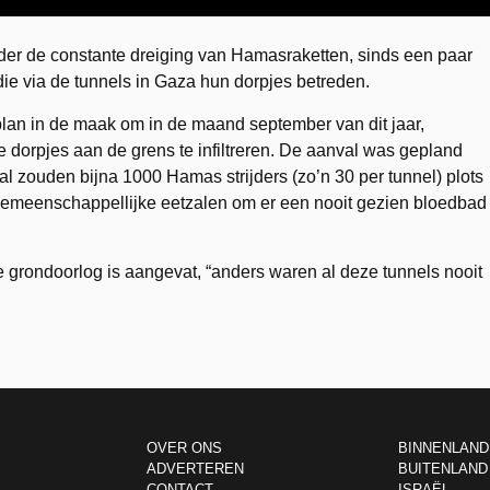
nder de constante dreiging van Hamasraketten, sinds een paar
ie via de tunnels in Gaza hun dorpjes betreden.
lan in de maak om in de maand september van dit jaar,
e dorpjes aan de grens te infiltreren. De aanval was gepland
al zouden bijna 1000 Hamas strijders (zo’n 30 per tunnel) plots
gemeenschappellijke eetzalen om er een nooit gezien bloedbad
e grondoorlog is aangevat, “anders waren al deze tunnels nooit
OVER ONS
BINNENLAND
ADVERTEREN
BUITENLAND
CONTACT
ISRAËL