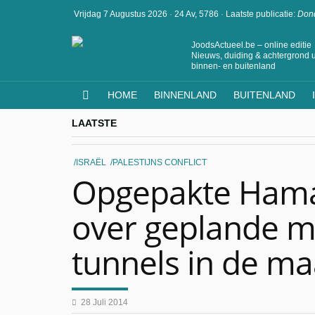
Vrijdag 7 Augustus 2026
·
24 Av, 5786
·
Laatste publicatie:
Dond
JoodsActueel.be – online editie
Nieuws, duiding & achtergrond u
binnen- en buitenland
HOME
BINNENLAND
BUITENLAND
LAATSTE
ISRAËL
PALESTIJNS CONFLICT
Opgepakte Hamas
over geplande m
tunnels in de m
28 Juli 2014