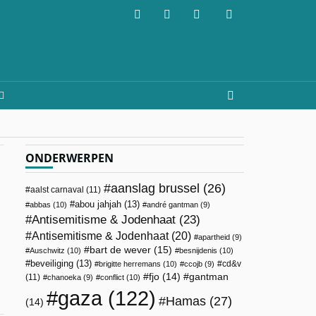
ONDERWERPEN
aanslag brussel
(26)
aalst carnaval
(11)
abou jahjah
(13)
abbas
(10)
andré gantman
(9)
Antisemitisme & Jodenhaat
(23)
Antisemitisme & Jodenhaat
(20)
apartheid
(9)
bart de wever
(15)
Auschwitz
(10)
besnijdenis
(10)
beveiliging
(13)
cd&v
brigitte herremans
(10)
ccojb
(9)
fjo
(14)
gantman
(11)
chanoeka
(9)
conflict
(10)
gaza
(122)
Hamas
(27)
(14)