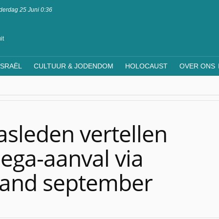
erdag 25 Juni 0:36
it
ISRAËL
CULTUUR & JODENDOM
HOLOCAUST
OVER ONS
leden vertellen
ega-aanval via
aand september