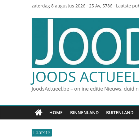
zaterdag 8 augustus 2026
·
25 Av, 5786
·
Laatste pub
JOODS ACTUEE
JoodsActueel.be – online editie Nieuws, duidi
HOME
BINNENLAND
BUITENLAND
Laatste