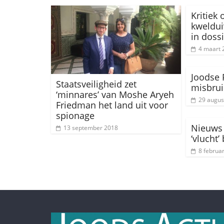
Kritiek
kweldui
in doss
4 maart 
Joodse P
Staatsveiligheid zet
misbruik
‘minnares’ van Moshe Aryeh
29 augus
Friedman het land uit voor
spionage
Nieuws
13 september 2018
‘vlucht’
8 februa