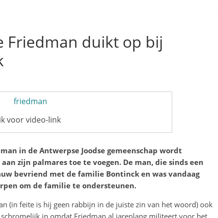
 Friedman duikt op bij
k
ik voor video-link
iedman in de Antwerpse Joodse gemeenschap wordt
an zijn palmares toe te voegen. De man, die sinds een
 nauw bevriend met de familie Bontinck en was vandaag
rpen om de familie te ondersteunen.
(in feite is hij geen rabbijn in de juiste zin van het woord) ook
el schromelijk in omdat Friedman al jarenlang militeert voor het