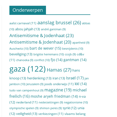
Onderwerpen
aanslag brussel
(26)
aalst carnaval
(11)
abbas
abou jahjah
(13)
(10)
andré gantman
(9)
Antisemitisme & Jodenhaat
(23)
Antisemitisme & Jodenhaat
(20)
apartheid
(9)
bart de wever
(15)
Auschwitz
(10)
besnijdenis
(10)
beveiliging
(13)
cd&v
brigitte herremans
(10)
ccojb
(9)
fjo
(14)
gantman
(14)
(11)
conflict
(10)
chanoeka
(9)
gaza
(122)
Hamas
(27)
hans
Israël
(17)
knoop
(13)
herdenking
(13)
iran
(13)
jan
kkl
(14)
joods onderwijs
(11)
jambon
(10)
Jeruzalem
(9)
magazine
(19)
michael
ludo van campenhout
(9)
freilich
(16)
moshe aryeh friedman
(14)
n-va
(12)
nederland
(11)
negationisme
(10)
nederzettingen
(9)
syrië
(12)
unia
olympische spelen
(9)
shimon peres
(9)
veiligheid
(13)
(12)
verkiezingen
(11)
vlaams belang