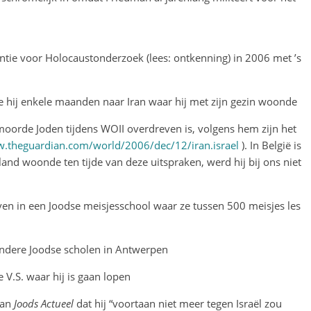
tie voor Holocaustonderzoek (lees: ontkenning) in 2006 met ’s
e hij enkele maanden naar Iran waar hij met zijn gezin woonde
rmoorde Joden tijdens WOII overdreven is, volgens hem zijn het
w.theguardian.com/world/2006/dec/12/iran.israel
). In België is
 land woonde ten tijde van deze uitspraken, werd hij bij ons niet
rijven in een Joodse meisjesschool waar ze tussen 500 meisjes les
ndere Joodse scholen in Antwerpen
 V.S. waar hij is gaan lopen
aan
Joods Actueel
dat hij “voortaan niet meer tegen Israël zou