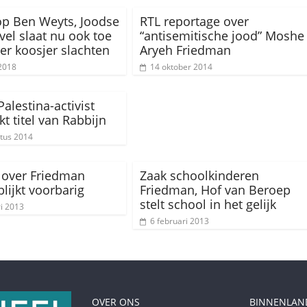
 op Ben Weyts, Joodse
RTL reportage over
vel slaat nu ook toe
“antisemitische jood” Moshe
ier koosjer slachten
Aryeh Friedman
2018
14 oktober 2014
alestina-activist
t titel van Rabbijn
tus 2014
 over Friedman
Zaak schoolkinderen
 blijkt voorbarig
Friedman, Hof van Beroep
stelt school in het gelijk
ri 2013
6 februari 2013
OVER ONS
BINNENLAN