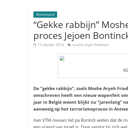
Binnenland
“Gekke rabbijn” Moshe
proces Jejoen Bontinc
13 oktober 2014
moshe aryeh friedman
Kl
De “gekke rabbijn”, zoals Moshe Aryeh Fr
omschreven heeft een nieuw wapenfeit om a
jaar in België woont blijkt nu “jarenlang”
aanwezig op het terrorismeproces in Antwe
Aan VTM-nieuws liet pa Bontick weten dat de man 
een vriend van Israël is. Daar vergist hij zich w