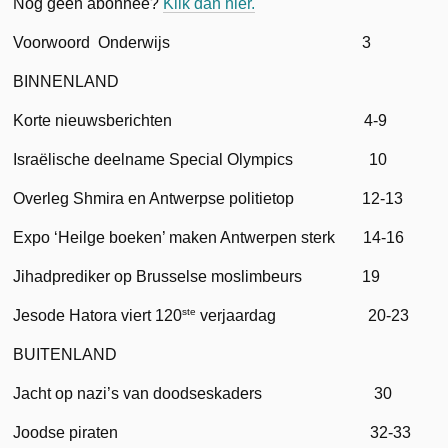
Nog geen abonnee?
Klik dan hier.
Voorwoord Onderwijs 3
BINNENLAND
Korte nieuwsberichten 4-9
Israëlische deelname Special Olympics 10
Overleg Shmira en Antwerpse politietop 12-13
Expo ‘Heilge boeken’ maken Antwerpen sterk 14-16
Jihadprediker op Brusselse moslimbeurs 19
ste
Jesode Hatora viert 120
verjaardag 20-23
BUITENLAND
Jacht op nazi’s van doodseskaders 30
Joodse piraten 32-33