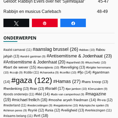
Geloof: Rabbijn Evers over het ‘Sjemitajaar’ 45-47
Rabbijn en musicus Carlebach 48-49
Tweet
Pin
Share
ONDERWERPEN
aanslag brussel
(26)
abou
aalst carnaval
(11)
abbas
(10)
Antisemitisme & Jodenhaat
(23)
jahjah
(13)
andré gantman
(9)
Antisemitisme & Jodenhaat
(20)
apartheid
(9)
Auschwitz
(10)
bart de wever
(15)
beveiliging
(13)
besnijdenis
(10)
brigitte herremans
fjo
(14)
gantman
cd&v
(11)
(10)
ccojb
(9)
chanoeka
(9)
conflict
(10)
gaza
(122)
Hamas
(27)
(14)
hans knoop
(13)
Israël
(17)
herdenking
(13)
iran
(13)
jan jambon
(10)
Jeruzalem
(9)
magazine
kkl
(14)
joods onderwijs
(11)
ludo van campenhout
(9)
(19)
michael freilich
(16)
moshe aryeh friedman
(14)
n-va
(12)
nederland
(11)
nederzettingen
(9)
negationisme
(10)
olympische spelen
(9)
veiligheid
(13)
syrië
(12)
unia
(12)
verkiezingen
(11)
shimon peres
(9)
vrt
(18)
vlaams belang
(11)