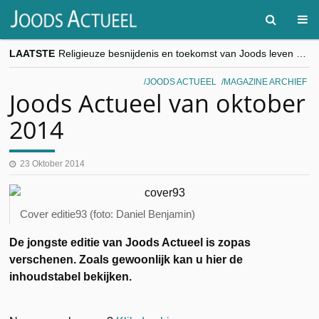
LAATSTE
Religieuze besnijdenis en toekomst van Joods leven centraal tijdens conferentie in Brussel
“Besnijdenisdebat toont hoe moeilijk seculiere Westen minderheden begrijpt”, Jinnih Beels (Vooruit)
CITYTRIP | ROEMENIË – Boekarest: de verrassing van Oost-Europa
JOODS ACTUEEL
MAGAZINE ARCHIEF
“Vandaag zit elke Jood in België op de beklaagdenbank”
Joods Actueel van oktober
goKosher lanceert nieuwe website en samenwerking met Mishpacha voor kosher travel en simchas wereldwijd
2014
23 Oktober 2014
Cover editie93 (foto: Daniel Benjamin)
De jongste editie van Joods Actueel is zopas
verschenen. Zoals gewoonlijk kan u hier de
inhoudstabel bekijken.