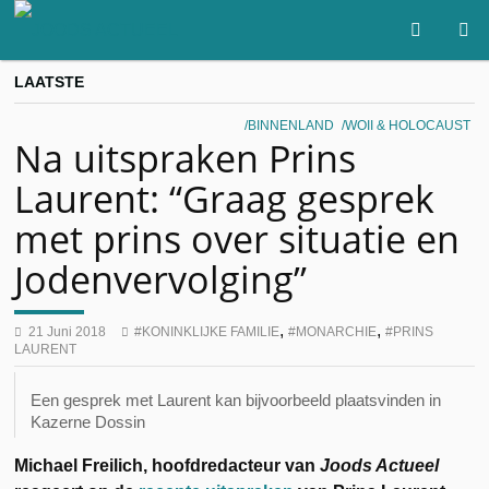
LAATSTE
BINNENLAND
WOII & HOLOCAUST
Na uitspraken Prins
Laurent: “Graag gesprek
met prins over situatie en
Jodenvervolging”
,
,
21 Juni 2018
KONINKLIJKE FAMILIE
MONARCHIE
PRINS
LAURENT
Een gesprek met Laurent kan bijvoorbeeld plaatsvinden in
Kazerne Dossin
Michael Freilich, hoofdredacteur van
Joods Actueel