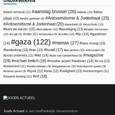
ONDERWERPEN
aanslag brussel
(26)
abou
aalst carnaval
(11)
abbas
(10)
Antisemitisme & Jodenhaat
(23)
jahjah
(13)
andré gantman
(9)
Antisemitisme & Jodenhaat
(20)
apartheid
(9)
Auschwitz
(10)
bart de wever
(15)
beveiliging
(13)
besnijdenis
(10)
brigitte herremans
fjo
(14)
gantman
cd&v
(11)
(10)
ccojb
(9)
chanoeka
(9)
conflict
(10)
gaza
(122)
Hamas
(27)
(14)
hans knoop
(13)
Israël
(17)
herdenking
(13)
iran
(13)
jan jambon
(10)
Jeruzalem
(9)
magazine
kkl
(14)
joods onderwijs
(11)
ludo van campenhout
(9)
(19)
michael freilich
(16)
moshe aryeh friedman
(14)
n-va
(12)
nederland
(11)
nederzettingen
(9)
negationisme
(10)
olympische spelen
(9)
veiligheid
(13)
syrië
(12)
unia
(12)
verkiezingen
(11)
shimon peres
(9)
vrt
(18)
vlaams belang
(11)
Joods Actueel
is een onafhankelijk nieuwsmedium.