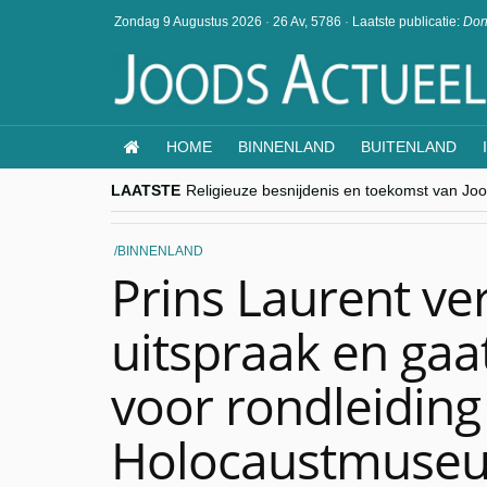
Zondag 9 Augustus 2026
·
26 Av, 5786
·
Laatste publicatie:
Don
HOME
BINNENLAND
BUITENLAND
LAATSTE
Religieuze besnijdenis en toekomst van Jood
“Besnijdenisdebat toont hoe moeilijk seculi
CITYTRIP | ROEMENIË – Boekarest: de ver
“Vandaag zit elke Jood in België op de bek
BINNENLAND
goKosher lanceert nieuwe website en same
Prins Laurent ver
uitspraak en gaa
voor rondleiding
Holocaustmuse