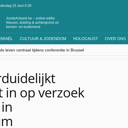
derdag 25 Juni 0:36
JoodsActueel.be – online editie
Nieuws, duiding & achtergrond uit
binnen- en buitenland
ISRAËL
CULTUUR & JODENDOM
HOLOCAUST
OVER ONS
s leven centraal tijdens conferentie in Brussel
ere Westen minderheden begrijpt”, Jinnih Beels (Vooruit)
rassing van Oost-Europa
laagdenbank”
nwerking met Mishpacha voor kosher travel en simchas wereldwijd
duidelijkt
t in op verzoek
 in
um