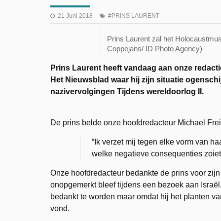
21 Juni 2018
PRINS LAURENT
Prins Laurent zal het Holocaustmu
Coppejans/ ID Photo Agency)
Prins Laurent heeft vandaag aan onze redactie 
Het Nieuwsblad waar hij zijn situatie ogenschi
nazivervolgingen Tijdens wereldoorlog II.
De prins belde onze hoofdredacteur Michael Freil
“Ik verzet mij tegen elke vorm van ha
welke negatieve consequenties zoiets
Onze hoofdredacteur bedankte de prins voor zijn 
onopgemerkt bleef tijdens een bezoek aan Israë
bedankt te worden maar omdat hij het planten va
vond.