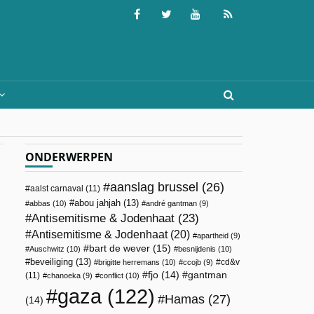
ONDERWERPEN
aanslag brussel
(26)
aalst carnaval
(11)
abou jahjah
(13)
abbas
(10)
andré gantman
(9)
Antisemitisme & Jodenhaat
(23)
Antisemitisme & Jodenhaat
(20)
apartheid
(9)
bart de wever
(15)
Auschwitz
(10)
besnijdenis
(10)
beveiliging
(13)
cd&v
brigitte herremans
(10)
ccojb
(9)
fjo
(14)
gantman
(11)
chanoeka
(9)
conflict
(10)
gaza
(122)
Hamas
(27)
(14)