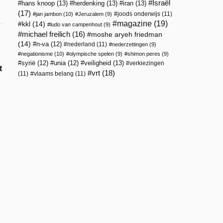
Israël
hans knoop
(13)
herdenking
(13)
iran
(13)
(17)
joods onderwijs
(11)
jan jambon
(10)
Jeruzalem
(9)
magazine
(19)
kkl
(14)
ludo van campenhout
(9)
michael freilich
(16)
moshe aryeh friedman
(14)
n-va
(12)
nederland
(11)
nederzettingen
(9)
negationisme
(10)
olympische spelen
(9)
shimon peres
(9)
veiligheid
(13)
syrië
(12)
unia
(12)
verkiezingen
t
vrt
(18)
(11)
vlaams belang
(11)