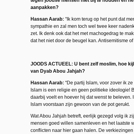
tegen joodse mensen niet bij te houden en n
aanpakken?
Hassan Aarab:
“Ik kom terug op het punt dat me
sympathie en zal men toch wel twee keer nadenk
zet. Ik denk ook dat het met machogedrag te ma
dat het niet door de beugel kan. Antisemitisme of 
JOODS ACTUEEL: U bent zelf moslim, hoe kijk j
van Dyab Abou Jahjah?
Hassan Aarab:
“De partij Islam, voor zover ik 
Islam is een religie en geen politieke ideologie! B
daarbij voelt en hoever hij dat wenst te beleven. 
Islam voorstaan zijn gewoon van de pot gerukt.
Wat Abou Jahjah betreft, eerlijk gezegd volg ik zij
mensen goed willen samenleven en het laatste w
conflicten naar hier gaan halen. De verkiezing