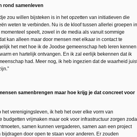
n rond samenleven
je zou willen bijsteken is in het opzetten van initiatieven die
n weten te verbinden. Nu is de kloof tussen allerlei groepen i
die momenteel speelt, zowel in de media als vanuit sommige
r dat kan alleen maar door mensen met elkaar in contact te
rgelijk het met hoe ik de Joodse gemeenschap heb leren kennen
 warm en hartelijk ontvangen. En ik zal eerlijk bekennen dat ik
meenschap had. Meer nog, ik heb ingezien dat de waarheid juis
ijn.”
mensen samenbrengen maar hoe krijg je dat concreet voor
 het verenigingsleven, ik heb het over elke vorm van
 budgetten vrijmaken maar ook voor infrastructuur zorgen zoda
ontmoeten, samen kunnen vergaderen, samen aan een project
bijdragen door open te staan voor anderen. Er zouden