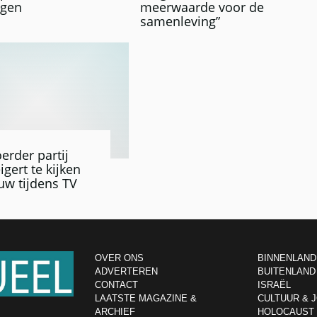
ngen
meerwaarde voor de
samenleving”
rder partij
gert te kijken
uw tijdens TV
OVER ONS
BINNENLAND
ADVERTEREN
BUITENLAND
CONTACT
ISRAËL
LAATSTE MAGAZINE &
CULTUUR & 
ARCHIEF
HOLOCAUST