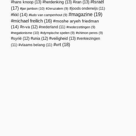
Israël
hans knoop
(13)
herdenking
(13)
iran
(13)
(17)
joods onderwijs
(11)
jan jambon
(10)
Jeruzalem
(9)
magazine
(19)
kkl
(14)
ludo van campenhout
(9)
michael freilich
(16)
moshe aryeh friedman
(14)
n-va
(12)
nederland
(11)
nederzettingen
(9)
negationisme
(10)
olympische spelen
(9)
shimon peres
(9)
veiligheid
(13)
syrië
(12)
unia
(12)
verkiezingen
vrt
(18)
(11)
vlaams belang
(11)