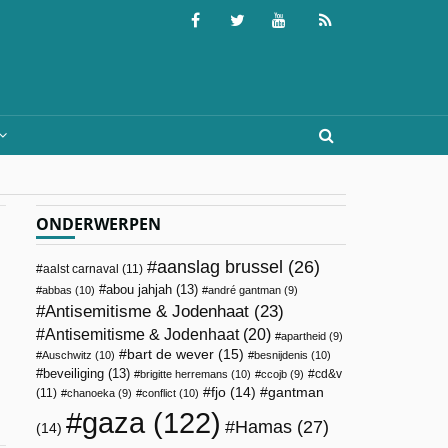
ONDERWERPEN
aanslag brussel
(26)
aalst carnaval
(11)
abou jahjah
(13)
abbas
(10)
andré gantman
(9)
Antisemitisme & Jodenhaat
(23)
Antisemitisme & Jodenhaat
(20)
apartheid
(9)
bart de wever
(15)
Auschwitz
(10)
besnijdenis
(10)
beveiliging
(13)
cd&v
brigitte herremans
(10)
ccojb
(9)
fjo
(14)
gantman
(11)
chanoeka
(9)
conflict
(10)
gaza
(122)
Hamas
(27)
(14)