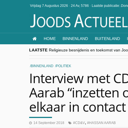
Vrijdag 7 Augustus 2026
·
24 Av, 5786
·
Laatste publicatie:
Dond
HOME
BINNENLAND
BUITENLAND
LAATSTE
goKosher lanceert nieuwe website en same
Religieuze besnijdenis en toekomst van Jood
“Besnijdenisdebat toont hoe moeilijk seculi
CITYTRIP | ROEMENIË – Boekarest: de ver
BINNENLAND
POLITIEK
“Vandaag zit elke Jood in België op de bek
Interview met C
Aarab “inzetten
elkaar in contact
,
14 September 2018
CD&V
HASSAN AARAB