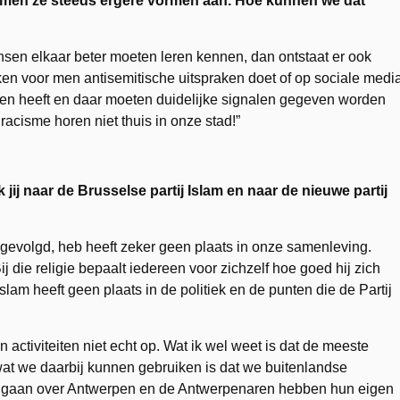
emen ze steeds ergere vormen aan. Hoe kunnen we dat
nsen elkaar beter moeten leren kennen, dan ontstaat er ook
en voor men antisemitische uitspraken doet of op sociale medi
ken heeft en daar moeten duidelijke signalen gegeven worden
racisme horen niet thuis in onze stad!”
ij naar de Brusselse partij Islam en naar de nieuwe partij
ze gevolgd, heb heeft zeker geen plaats in onze samenleving.
ij die religie bepaalt iedereen voor zichzelf hoe goed hij zich
Islam heeft geen plaats in de politiek en de punten die de Partij
n activiteiten niet echt op. Wat ik wel weet is dat de meeste
at we daarbij kunnen gebruiken is dat we buitenlandse
en gaan over Antwerpen en de Antwerpenaren hebben hun eigen