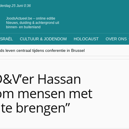
erdag 25 Juni 0:36
JoodsActueel.be – online editie
Nieuws, duiding & achtergrond uit
binnen- en buitenland
ISRAËL
CULTUUR & JODENDOM
HOLOCAUST
OVER ONS
nwerking met Mishpacha voor kosher travel en simchas wereldwijd
s leven centraal tijdens conferentie in Brussel
ere Westen minderheden begrijpt”, Jinnih Beels (Vooruit)
rassing van Oost-Europa
laagdenbank”
D&V’er Hassan
 om mensen met
 te brengen”