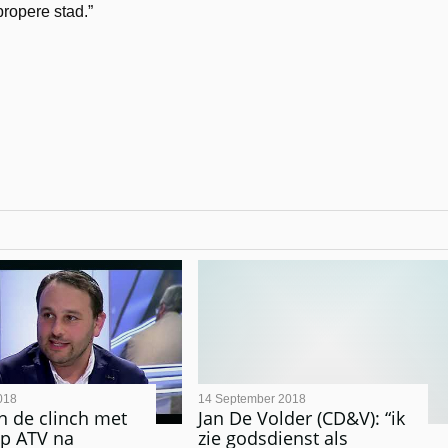
ropere stad.”
018
14 September 2018
in de clinch met
Jan De Volder (CD&V): “ik
p ATV na
zie godsdienst als