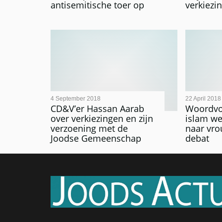
antisemitische toer op
verkiezi
4 September 2018
22 April 2018
CD&V’er Hassan Aarab
Woordvoe
over verkiezingen en zijn
islam wei
verzoening met de
naar vro
Joodse Gemeenschap
debat