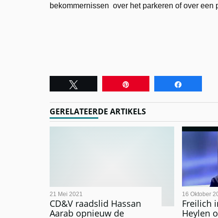
bekommernissen over het parkeren of over een p
Tweet
Pin
Share
GERELATEERDE ARTIKELS
21 Mei 2021
16 Oktober 2
CD&V raadslid Hassan
Freilich 
Aarab opnieuw de
Heylen o