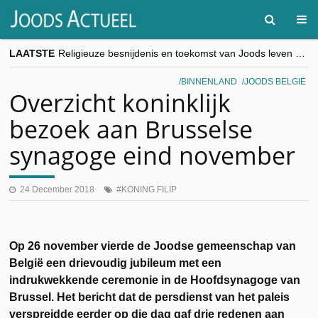
LAATSTE
Religieuze besnijdenis en toekomst van Joods leven centraal tijdens conferentie in Brussel
“Besnijdenisdebat toont hoe moeilijk seculiere Westen minderheden begrijpt”, Jinnih Beels (Vooruit)
CITYTRIP | ROEMENIË – Boekarest: de verrassing van Oost-Europa
BINNENLAND
JOODS BELGIË
“Vandaag zit elke Jood in België op de beklaagdenbank”
Overzicht koninklijk
goKosher lanceert nieuwe website en samenwerking met Mishpacha voor kosher travel en simchas wereldwijd
bezoek aan Brusselse
synagoge eind november
24 December 2018
KONING FILIP
Op 26 november vierde de Joodse gemeenschap van
België een drievoudig jubileum met een
indrukwekkende ceremonie in de Hoofdsynagoge van
Brussel. Het bericht dat de persdienst van het paleis
verspreidde eerder op die dag gaf drie redenen aan