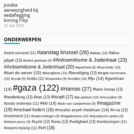
Joodse
aanwezigheid bij
eedaflegging
koning Filip
21 Juli 2013
ONDERWERPEN
aanslag brussel
(26)
abou
aalst carnaval
(11)
abbas
(10)
Antisemitisme & Jodenhaat
(23)
jahjah
(13)
andré gantman
(9)
Antisemitisme & Jodenhaat
(20)
apartheid
(9)
Auschwitz
(10)
bart de wever
(15)
beveiliging
(13)
besnijdenis
(10)
brigitte herremans
fjo
(14)
gantman
cd&v
(11)
(10)
ccojb
(9)
chanoeka
(9)
conflict
(10)
gaza
(122)
Hamas
(27)
(14)
hans knoop
(13)
Israël
(17)
herdenking
(13)
iran
(13)
jan jambon
(10)
Jeruzalem
(9)
magazine
kkl
(14)
joods onderwijs
(11)
ludo van campenhout
(9)
(19)
michael freilich
(16)
moshe aryeh friedman
(14)
n-va
(12)
nederland
(11)
nederzettingen
(9)
negationisme
(10)
olympische spelen
(9)
veiligheid
(13)
syrië
(12)
unia
(12)
verkiezingen
(11)
shimon peres
(9)
vrt
(18)
vlaams belang
(11)