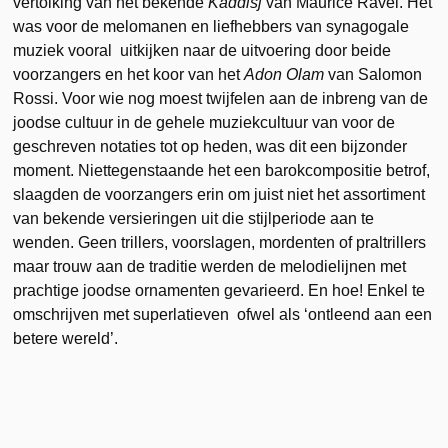
vertolking van het bekende
Kaddisj
van Maurice Ravel. Het
was voor de melomanen en liefhebbers van synagogale
muziek vooral uitkijken naar de uitvoering door beide
voorzangers en het koor van het
Adon Olam
van Salomon
Rossi. Voor wie nog moest twijfelen aan de inbreng van de
joodse cultuur in de gehele muziekcultuur van voor de
geschreven notaties tot op heden, was dit een bijzonder
moment. Niettegenstaande het een barokcompositie betrof,
slaagden de voorzangers erin om juist niet het assortiment
van bekende versieringen uit die stijlperiode aan te
wenden. Geen trillers, voorslagen, mordenten of praltrillers
maar trouw aan de traditie werden de melodielijnen met
prachtige joodse ornamenten gevarieerd. En hoe! Enkel te
omschrijven met superlatieven ofwel als ‘ontleend aan een
betere wereld’.