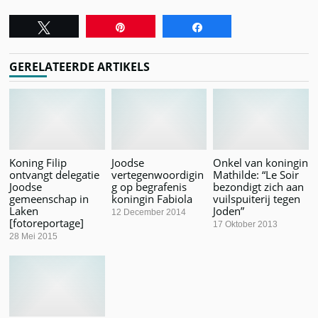
Tweet
Pin
Share
GERELATEERDE ARTIKELS
Koning Filip
Joodse
Onkel van koningin
ontvangt delegatie
vertegenwoordigin
Mathilde: “Le Soir
Joodse
g op begrafenis
bezondigt zich aan
gemeenschap in
koningin Fabiola
vuilspuiterij tegen
Laken
Joden”
12 December 2014
[fotoreportage]
17 Oktober 2013
28 Mei 2015