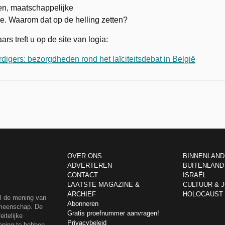
en, maatschappelijke
de. Waarom dat op de helling zetten?
ars treft u op de site van logia:
igers: bezorgdheden rond het laïciteitsdebat in België
OVER ONS
BINNENLAND
ADVERTEREN
BUITENLAND
CONTACT
ISRAËL
LAATSTE MAGAZINE &
CULTUUR & 
ARCHIEF
HOLOCAUST
el de mening van
Abonneren
emeenschap. De
Gratis proefnummer aanvragen!
itelijke
Privacybeleid
ening te hebben