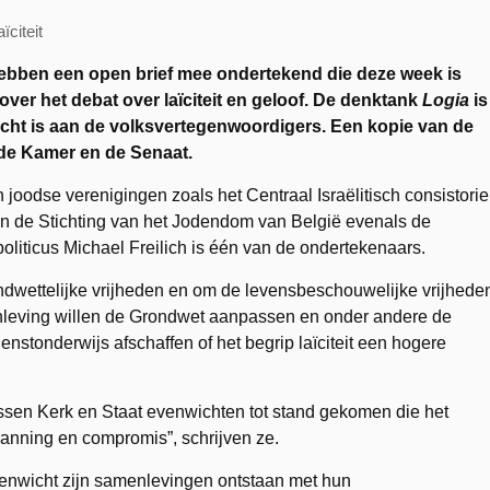
ïciteit
bben een open brief mee ondertekend die deze week is
ver het debat over laïciteit en geloof. De denktank
Logia
is
ericht is aan de volksvertegenwoordigers. Een kopie van de
 de Kamer en de Senaat.
 joodse verenigingen zoals het Centraal Israëlitisch consistorie
en de Stichting van het Jodendom van België evenals de
ticus Michael Freilich is één van de ondertekenaars.
ondwettelijke vrijheden en om de levensbeschouwelijke vrijhede
nleving willen de Grondwet aanpassen en onder andere de
nstonderwijs afschaffen of het begrip laïciteit een hogere
ssen Kerk en Staat evenwichten tot stand gekomen die het
panning en compromis”, schrijven ze.
enwicht zijn samenlevingen ontstaan met hun