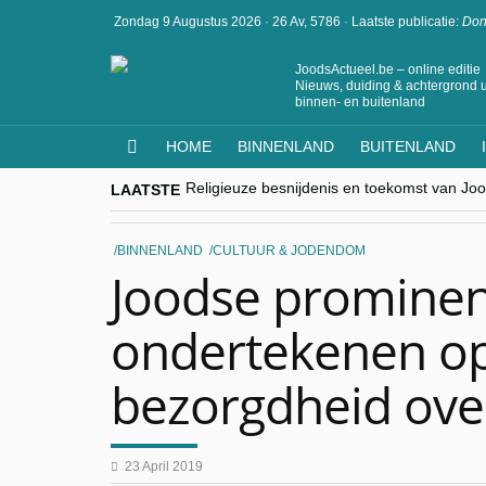
Zondag 9 Augustus 2026
·
26 Av, 5786
·
Laatste publicatie:
Don
JoodsActueel.be – online editie
Nieuws, duiding & achtergrond u
binnen- en buitenland
HOME
BINNENLAND
BUITENLAND
LAATSTE
goKosher lanceert nieuwe website en same
Religieuze besnijdenis en toekomst van Jood
“Besnijdenisdebat toont hoe moeilijk seculi
CITYTRIP | ROEMENIË – Boekarest: de ver
BINNENLAND
CULTUUR & JODENDOM
“Vandaag zit elke Jood in België op de bek
Joodse promine
ondertekenen op
bezorgdheid over
23 April 2019