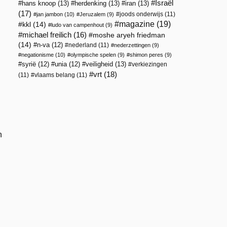
Israël
hans knoop
(13)
herdenking
(13)
iran
(13)
(17)
joods onderwijs
(11)
jan jambon
(10)
Jeruzalem
(9)
magazine
(19)
kkl
(14)
ludo van campenhout
(9)
michael freilich
(16)
moshe aryeh friedman
(14)
n-va
(12)
nederland
(11)
nederzettingen
(9)
negationisme
(10)
olympische spelen
(9)
shimon peres
(9)
veiligheid
(13)
syrië
(12)
unia
(12)
verkiezingen
vrt
(18)
(11)
vlaams belang
(11)
n