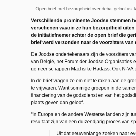
Open brief met bezorgdheid over debat geloof vs. la
Verschillende prominente Joodse stemmen he
verschenen waarin ze hun bezorgdheid uiten o
de initiatiefnemer achter de open brief die g
brief werd verzonden naar de voorzitters van
De Joodse ondertekenaars zijn de voorzitters van
van België, het Forum der Joodse Organisaties 
gemeenschappen Machsike Hadass. Ook N-VA poli
In de brief vragen ze om niet te raken aan de gr
te vrijwaren. Want sommige groepen in de same
financiering van de godsdienst en van het godsdie
plaats geven dan geloof.
“In Europa en de andere Westerse landen zijn tu
resultaat zijn van een duizendjarig proces van s
Uit dat eeuwenlange zoeken naar ev