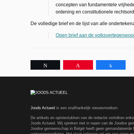
concepten van fundamentele vrijhed
ordening en constitutionele rechtsor
De volledige brief en de lijst van alle ondertekena
Open brief aan de volksvertegenwoord
Tweet
Pin
Share
Joods Actueel
is een onafhankelijk nieuwsmedium.
De artikels en opiniestukken van de redactie vertolken enk
Joods Actueel. Wij spreken niet in naam van de Joodse g
Joodse gemeenschap in België heeft geen gemandateerde fe
vertegenwoordiging. Het staat iedereen vrij om een eigen m