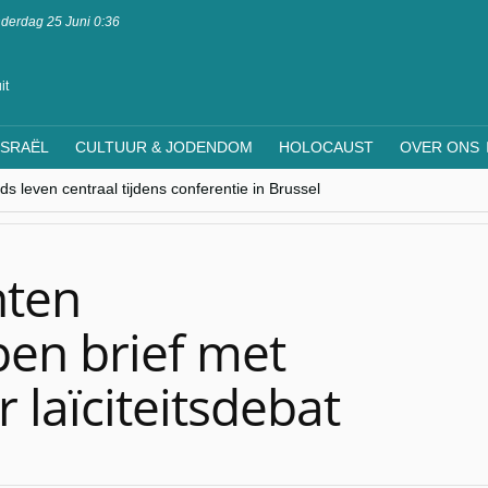
derdag 25 Juni 0:36
it
ISRAËL
CULTUUR & JODENDOM
HOLOCAUST
OVER ONS
nwerking met Mishpacha voor kosher travel en simchas wereldwijd
s leven centraal tijdens conferentie in Brussel
ere Westen minderheden begrijpt”, Jinnih Beels (Vooruit)
rassing van Oost-Europa
laagdenbank”
nten
en brief met
 laïciteitsdebat