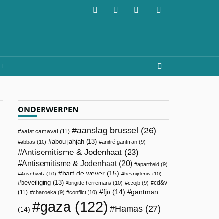
ONDERWERPEN
aanslag brussel
(26)
aalst carnaval
(11)
abou jahjah
(13)
abbas
(10)
andré gantman
(9)
Antisemitisme & Jodenhaat
(23)
Antisemitisme & Jodenhaat
(20)
apartheid
(9)
bart de wever
(15)
Auschwitz
(10)
besnijdenis
(10)
beveiliging
(13)
cd&v
brigitte herremans
(10)
ccojb
(9)
fjo
(14)
gantman
(11)
chanoeka
(9)
conflict
(10)
gaza
(122)
Hamas
(27)
(14)