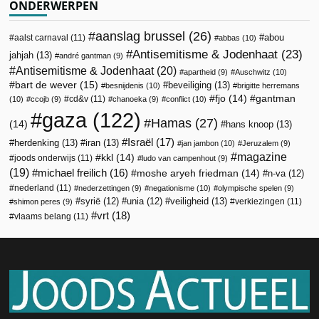
ONDERWERPEN
aanslag brussel
(26)
abou
aalst carnaval
(11)
abbas
(10)
Antisemitisme & Jodenhaat
(23)
jahjah
(13)
andré gantman
(9)
Antisemitisme & Jodenhaat
(20)
apartheid
(9)
Auschwitz
(10)
bart de wever
(15)
beveiliging
(13)
besnijdenis
(10)
brigitte herremans
fjo
(14)
gantman
cd&v
(11)
(10)
ccojb
(9)
chanoeka
(9)
conflict
(10)
gaza
(122)
Hamas
(27)
(14)
hans knoop
(13)
Israël
(17)
herdenking
(13)
iran
(13)
jan jambon
(10)
Jeruzalem
(9)
magazine
kkl
(14)
joods onderwijs
(11)
ludo van campenhout
(9)
(19)
michael freilich
(16)
moshe aryeh friedman
(14)
n-va
(12)
nederland
(11)
nederzettingen
(9)
negationisme
(10)
olympische spelen
(9)
veiligheid
(13)
syrië
(12)
unia
(12)
verkiezingen
(11)
shimon peres
(9)
vrt
(18)
vlaams belang
(11)