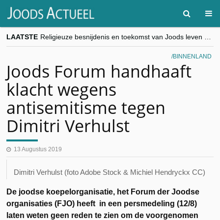
LAATSTE
Religieuze besnijdenis en toekomst van Joods leven centraal tijdens conferentie in Brussel
“Besnijdenisdebat toont hoe moeilijk seculiere Westen minderheden begrijpt”, Jinnih Beels (Vooruit)
CITYTRIP | ROEMENIË – Boekarest: de verrassing van Oost-Europa
BINNENLAND
“Vandaag zit elke Jood in België op de beklaagdenbank”
Joods Forum handhaaft
goKosher lanceert nieuwe website en samenwerking met Mishpacha voor kosher travel en simchas wereldwijd
klacht wegens
antisemitisme tegen
Dimitri Verhulst
13 Augustus 2019
Dimitri Verhulst (foto Adobe Stock & Michiel Hendryckx CC)
De joodse koepelorganisatie, het Forum der Joodse
organisaties (FJO) heeft in een persmedeling (12/8)
laten weten geen reden te zien om de voorgenomen