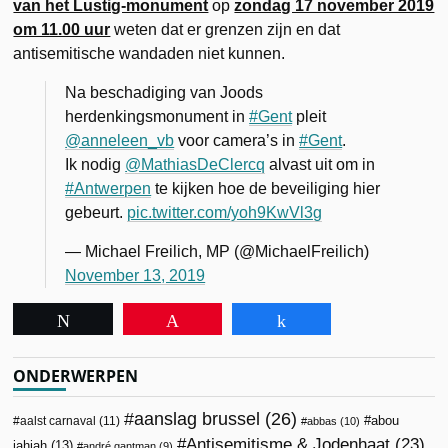
van het Lustig-monument
op
zondag 17 november 2019
om 11.00 uur
weten dat er grenzen zijn en dat
antisemitische wandaden niet kunnen.
Na beschadiging van Joods
herdenkingsmonument in
#Gent
pleit
@anneleen_vb
voor camera’s in
#Gent
.
Ik nodig
@MathiasDeClercq
alvast uit om in
#Antwerpen
te kijken hoe de beveiliging hier
gebeurt.
pic.twitter.com/yoh9KwVl3g
— Michael Freilich, MP (@MichaelFreilich)
November 13, 2019
Tweet
Pin
Share
ONDERWERPEN
aanslag brussel
(26)
abou
aalst carnaval
(11)
abbas
(10)
Antisemitisme & Jodenhaat
(23)
jahjah
(13)
andré gantman
(9)