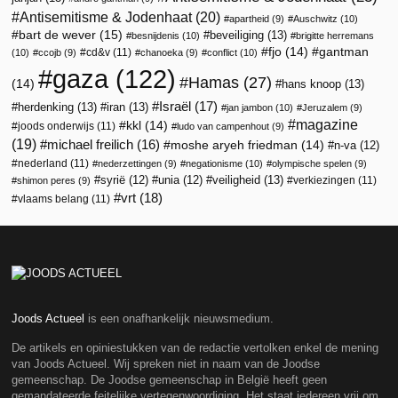
Antisemitisme & Jodenhaat
(20)
apartheid
(9)
Auschwitz
(10)
bart de wever
(15)
beveiliging
(13)
besnijdenis
(10)
brigitte herremans
fjo
(14)
gantman
cd&v
(11)
(10)
ccojb
(9)
chanoeka
(9)
conflict
(10)
gaza
(122)
Hamas
(27)
(14)
hans knoop
(13)
Israël
(17)
herdenking
(13)
iran
(13)
jan jambon
(10)
Jeruzalem
(9)
magazine
kkl
(14)
joods onderwijs
(11)
ludo van campenhout
(9)
(19)
michael freilich
(16)
moshe aryeh friedman
(14)
n-va
(12)
nederland
(11)
nederzettingen
(9)
negationisme
(10)
olympische spelen
(9)
veiligheid
(13)
syrië
(12)
unia
(12)
verkiezingen
(11)
shimon peres
(9)
vrt
(18)
vlaams belang
(11)
Joods Actueel
is een onafhankelijk nieuwsmedium.
De artikels en opiniestukken van de redactie vertolken enkel de mening
van Joods Actueel. Wij spreken niet in naam van de Joodse
gemeenschap. De Joodse gemeenschap in België heeft geen
gemandateerde feitelijke vertegenwoordiging. Het staat iedereen vrij om