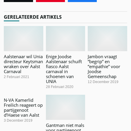
GERELATEERDE ARTIKELS
Aalstenaar wil Unia
Enige Joodse
Jambon vraagt
directeur Keytsman
Aalstenaar schuift
“begrip” en
wraken over Aalst
fiasco Aalst
“empathie” voor
Carnaval
carnaval in
Joodse
schoenen van
Gemeenschap
2 Februari 2021
UNIA
12 December 2019
28 Februari 2020
N-VA Kamerlid
Freilich reageert op
partijgenoot
d’Haese van Aalst
3 December 2019
Gantman niet mals
voor partijgenoot