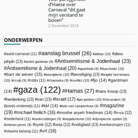
d’Haese over
Carnaval “dit gaat
mijn verstand te
boven”
2 December 2019
ONDERWERPEN
aanslag brussel
(26)
abou
aalst carnaval
(11)
abbas
(10)
Antisemitisme & Jodenhaat
(23)
jahjah
(13)
andré gantman
(9)
Antisemitisme & Jodenhaat
(20)
apartheid
(9)
Auschwitz
(10)
bart de wever
(15)
beveiliging
(13)
besnijdenis
(10)
brigitte herremans
fjo
(14)
gantman
cd&v
(11)
(10)
ccojb
(9)
chanoeka
(9)
conflict
(10)
gaza
(122)
Hamas
(27)
(14)
hans knoop
(13)
Israël
(17)
herdenking
(13)
iran
(13)
jan jambon
(10)
Jeruzalem
(9)
magazine
kkl
(14)
joods onderwijs
(11)
ludo van campenhout
(9)
(19)
michael freilich
(16)
moshe aryeh friedman
(14)
n-va
(12)
nederland
(11)
nederzettingen
(9)
negationisme
(10)
olympische spelen
(9)
veiligheid
(13)
syrië
(12)
unia
(12)
verkiezingen
(11)
shimon peres
(9)
vrt
(18)
vlaams belang
(11)