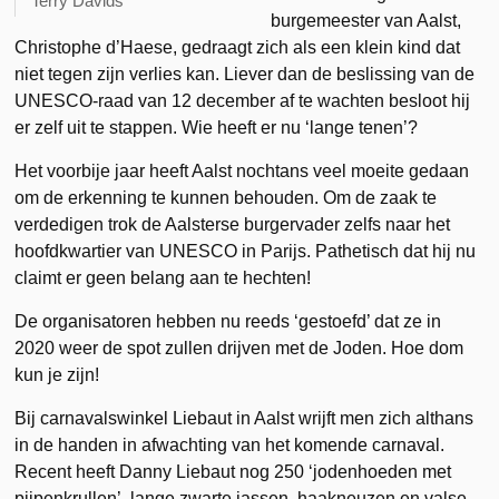
Terry Davids
burgemeester van Aalst,
Christophe d’Haese, gedraagt zich als een klein kind dat
niet tegen zijn verlies kan. Liever dan de beslissing van de
UNESCO-raad van 12 december af te wachten besloot hij
er zelf uit te stappen. Wie heeft er nu ‘lange tenen’?
Het voorbije jaar heeft Aalst nochtans veel moeite gedaan
om de erkenning te kunnen behouden. Om de zaak te
verdedigen trok de Aalsterse burgervader zelfs naar het
hoofdkwartier van UNESCO in Parijs. Pathetisch dat hij nu
claimt er geen belang aan te hechten!
De organisatoren hebben nu reeds ‘gestoefd’ dat ze in
2020 weer de spot zullen drijven met de Joden. Hoe dom
kun je zijn!
Bij carnavalswinkel Liebaut in Aalst wrijft men zich althans
in de handen in afwachting van het komende carnaval.
Recent heeft Danny Liebaut nog 250 ‘jodenhoeden met
pijpenkrullen’, lange zwarte jassen, haakneuzen en valse