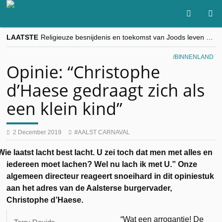
LAATSTE
Religieuze besnijdenis en toekomst van Joods leven centraal tijdens conferentie in Brussel
“Besnijdenisdebat toont hoe moeilijk seculiere Westen minderheden begrijpt”, Jinnih Beels (Vooruit)
CITYTRIP | ROEMENIË – Boekarest: de verrassing van Oost-Europa
BINNENLAND
“Vandaag zit elke Jood in België op de beklaagdenbank”
Opinie: “Christophe
goKosher lanceert nieuwe website en samenwerking met Mishpacha voor kosher travel en simchas wereldwijd
d’Haese gedraagt zich als
een klein kind”
2 December 2019
AALST CARNAVAL
Wie laatst lacht best lacht. U zei toch dat men met alles en
iedereen moet lachen? Wel nu lach ik met U.” Onze
algemeen directeur reageert snoeihard in dit opiniestuk
aan het adres van de Aalsterse burgervader,
Christophe d’Haese.
“Wat een arrogantie! De