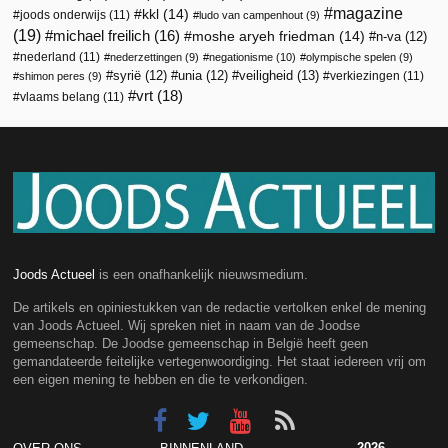
magazine
kkl
(14)
joods onderwijs
(11)
ludo van campenhout
(9)
(19)
michael freilich
(16)
moshe aryeh friedman
(14)
n-va
(12)
nederland
(11)
nederzettingen
(9)
negationisme
(10)
olympische spelen
(9)
veiligheid
(13)
syrië
(12)
unia
(12)
verkiezingen
(11)
shimon peres
(9)
vrt
(18)
vlaams belang
(11)
Joods Actueel
is een onafhankelijk nieuwsmedium.
De artikels en opiniestukken van de redactie vertolken enkel de mening
van Joods Actueel. Wij spreken niet in naam van de Joodse
gemeenschap. De Joodse gemeenschap in België heeft geen
gemandateerde feitelijke vertegenwoordiging. Het staat iedereen vrij om
een eigen mening te hebben en die te verkondigen.
2026