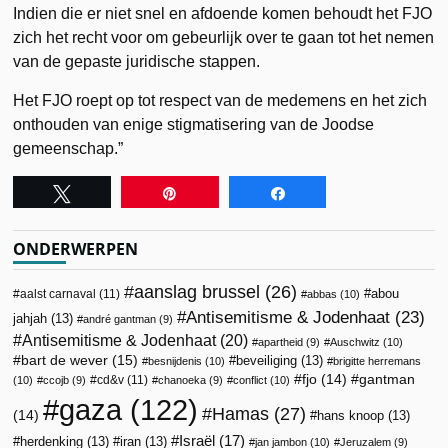
Indien die er niet snel en afdoende komen behoudt het FJO
zich het recht voor om gebeurlijk over te gaan tot het nemen
van de gepaste juridische stappen.
Het FJO roept op tot respect van de medemens en het zich
onthouden van enige stigmatisering van de Joodse
gemeenschap.”
Tweet
Pin
Share
ONDERWERPEN
aanslag brussel
(26)
abou
aalst carnaval
(11)
abbas
(10)
Antisemitisme & Jodenhaat
(23)
jahjah
(13)
andré gantman
(9)
Antisemitisme & Jodenhaat
(20)
apartheid
(9)
Auschwitz
(10)
bart de wever
(15)
beveiliging
(13)
besnijdenis
(10)
brigitte herremans
fjo
(14)
gantman
cd&v
(11)
(10)
ccojb
(9)
chanoeka
(9)
conflict
(10)
gaza
(122)
Hamas
(27)
(14)
hans knoop
(13)
Israël
(17)
herdenking
(13)
iran
(13)
jan jambon
(10)
Jeruzalem
(9)