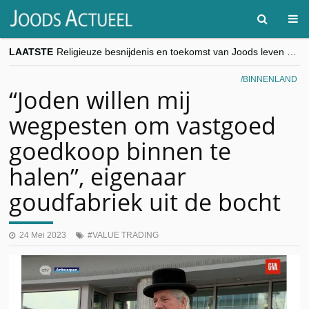
LAATSTE
Religieuze besnijdenis en toekomst van Joods leven centraal tijdens conferentie in Brussel
“Besnijdenisdebat toont hoe moeilijk seculiere Westen minderheden begrijpt”, Jinnih Beels (Vooruit)
CITYTRIP | ROEMENIË – Boekarest: de verrassing van Oost-Europa
BINNENLAND
“Vandaag zit elke Jood in België op de beklaagdenbank”
“Joden willen mij
goKosher lanceert nieuwe website en samenwerking met Mishpacha voor kosher travel en simchas wereldwijd
wegpesten om vastgoed
goedkoop binnen te
halen”, eigenaar
goudfabriek uit de bocht
24 Mei 2023
VALUE TRADING