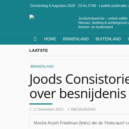
Donderdag 6 Augustus 2026
·
23 Av, 5786
·
Laatste publicatie:
JoodsActueel.be – online editie
Nieuws, duiding & achtergrond u
binnen- en buitenland
HOME
BINNENLAND
BUITENLAND
LAATSTE
BINNENLAND
Joods Consistor
over besnijdenis
17 November 2023
BESNIJDENIS
Moshe Aryeh Friedman (links) die de ‘Holocaust’ co