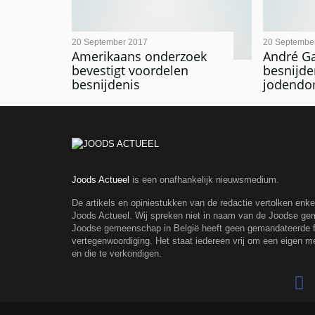
20 September 2017
20 Septembe
Amerikaans onderzoek
André G
bevestigt voordelen
besnijde
besnijdenis
jodendo
Joods Actueel
is een onafhankelijk nieuwsmedium.
De artikels en opiniestukken van de redactie vertolken enk
Joods Actueel. Wij spreken niet in naam van de Joodse g
Joodse gemeenschap in België heeft geen gemandateerde fe
vertegenwoordiging. Het staat iedereen vrij om een eigen m
en die te verkondigen.