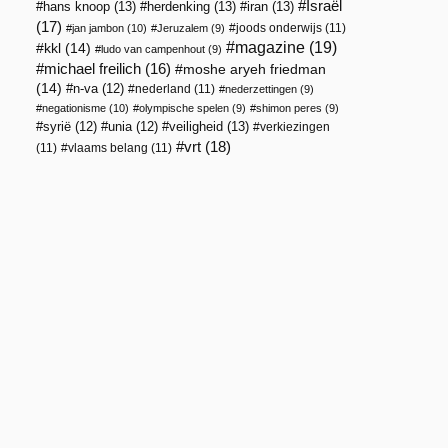
Israël
hans knoop
(13)
herdenking
(13)
iran
(13)
(17)
joods onderwijs
(11)
jan jambon
(10)
Jeruzalem
(9)
magazine
(19)
kkl
(14)
ludo van campenhout
(9)
michael freilich
(16)
moshe aryeh friedman
(14)
n-va
(12)
nederland
(11)
nederzettingen
(9)
negationisme
(10)
olympische spelen
(9)
shimon peres
(9)
veiligheid
(13)
syrië
(12)
unia
(12)
verkiezingen
vrt
(18)
(11)
vlaams belang
(11)