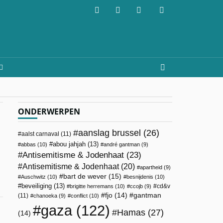
ONDERWERPEN
aanslag brussel
(26)
aalst carnaval
(11)
abou jahjah
(13)
abbas
(10)
andré gantman
(9)
Antisemitisme & Jodenhaat
(23)
Antisemitisme & Jodenhaat
(20)
apartheid
(9)
bart de wever
(15)
Auschwitz
(10)
besnijdenis
(10)
beveiliging
(13)
cd&v
brigitte herremans
(10)
ccojb
(9)
fjo
(14)
gantman
(11)
chanoeka
(9)
conflict
(10)
gaza
(122)
Hamas
(27)
(14)