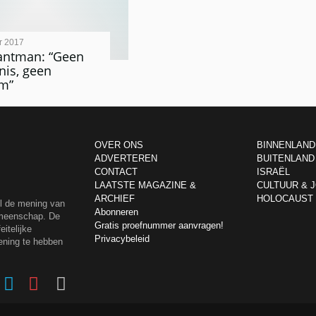
r 2017
antman: “Geen
nis, geen
m”
OVER ONS
BINNENLAND
ADVERTEREN
BUITENLAND
CONTACT
ISRAËL
LAATSTE MAGAZINE &
CULTUUR & 
ARCHIEF
HOLOCAUST
el de mening van
Abonneren
emeenschap. De
Gratis proefnummer aanvragen!
itelijke
Privacybeleid
ening te hebben