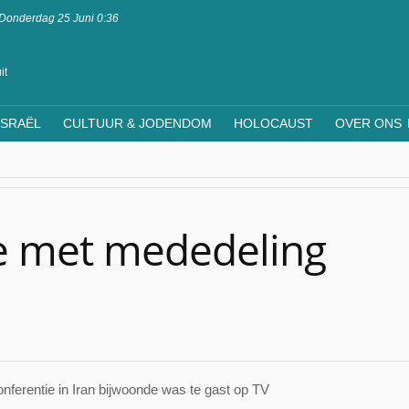
Donderdag 25 Juni 0:36
it
ISRAËL
CULTUUR & JODENDOM
HOLOCAUST
OVER ONS
ie met mededeling
nferentie in Iran bijwoonde was te gast op TV