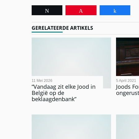
Tweet
Pin
Share
GERELATEERDE ARTIKELS
11 Mei 2026
5 April 2021
“Vandaag zit elke Jood in
Joods Fo
België op de
ongerust 
beklaagdenbank”