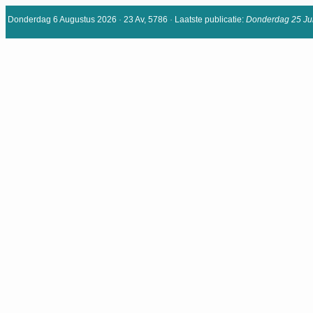
Donderdag 6 Augustus 2026
·
23 Av, 5786
·
Laatste publicatie:
Donderdag 25 Jun
JoodsActueel.be – online editie
Nieuws, duiding & achtergrond uit
binnen- en buitenland
Home
Binnenland