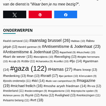
van de dienst is “
Waar ben je nu mee bezig?
“.
Tweet
Pin
Share
ONDERWERPEN
aanslag brussel
(26)
abou
aalst carnaval
(11)
abbas
(10)
Antisemitisme & Jodenhaat
(23)
jahjah
(13)
andré gantman
(9)
Antisemitisme & Jodenhaat
(20)
apartheid
(9)
Auschwitz
(10)
bart de wever
(15)
beveiliging
(13)
besnijdenis
(10)
brigitte herremans
fjo
(14)
gantman
cd&v
(11)
(10)
ccojb
(9)
chanoeka
(9)
conflict
(10)
gaza
(122)
Hamas
(27)
(14)
hans knoop
(13)
Israël
(17)
herdenking
(13)
iran
(13)
jan jambon
(10)
Jeruzalem
(9)
magazine
kkl
(14)
joods onderwijs
(11)
ludo van campenhout
(9)
(19)
michael freilich
(16)
moshe aryeh friedman
(14)
n-va
(12)
nederland
(11)
nederzettingen
(9)
negationisme
(10)
olympische spelen
(9)
veiligheid
(13)
syrië
(12)
unia
(12)
verkiezingen
(11)
shimon peres
(9)
vrt
(18)
vlaams belang
(11)