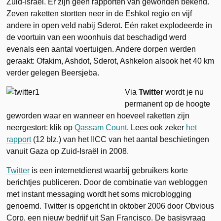
Zuid-Israël. Er zijn geen rapporten van gewonden bekend.
Zeven raketten stortten neer in de Eshkol regio en vijf
andere in open veld nabij Sderot. Eén raket explodeerde in
de voortuin van een woonhuis dat beschadigd werd
evenals een aantal voertuigen. Andere dorpen werden
geraakt: Ofakim, Ashdot, Sderot, Ashkelon alsook het 40 km
verder gelegen Beersjeba.
Via
Twitter
wordt je nu
permanent op de hoogte
geworden waar en wanneer en hoeveel raketten zijn
neergestort: klik op
Qassam Count
. Lees ook zeker
het
rapport
(12 blz.) van het IICC van het aantal beschietingen
vanuit Gaza op Zuid-Israël in 2008.
Twitter
is een internetdienst waarbij gebruikers korte
berichtjes publiceren. Door de combinatie van webloggen
met instant messaging wordt het soms microblogging
genoemd. Twitter is opgericht in oktober 2006 door Obvious
Corp, een nieuw bedrijf uit San Francisco. De basisvraag