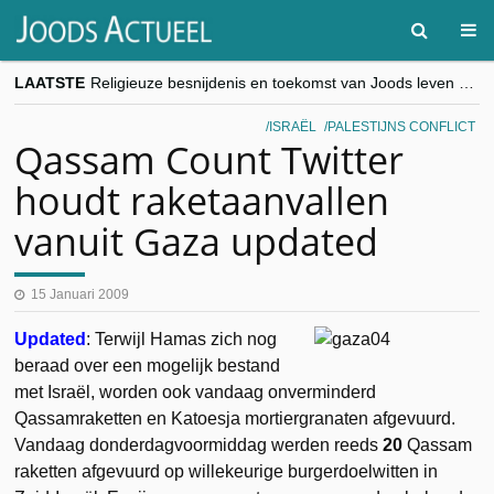
LAATSTE
Religieuze besnijdenis en toekomst van Joods leven centraal tijdens conferentie in Brussel
“Besnijdenisdebat toont hoe moeilijk seculiere Westen minderheden begrijpt”, Jinnih Beels (Vooruit)
CITYTRIP | ROEMENIË – Boekarest: de verrassing van Oost-Europa
ISRAËL
PALESTIJNS CONFLICT
“Vandaag zit elke Jood in België op de beklaagdenbank”
Qassam Count Twitter
goKosher lanceert nieuwe website en samenwerking met Mishpacha voor kosher travel en simchas wereldwijd
houdt raketaanvallen
vanuit Gaza updated
15 Januari 2009
Updated
: Terwijl Hamas zich nog
beraad over een mogelijk bestand
met Israël, worden ook vandaag onverminderd
Qassamraketten en Katoesja mortiergranaten afgevuurd.
Vandaag donderdagvoormiddag werden reeds
20
Qassam
raketten afgevuurd op willekeurige burgerdoelwitten in