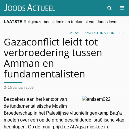
LAATSTE
Religieuze besnijdenis en toekomst van Joods leven centraal tijdens conferentie in Brussel
“Besnijdenisdebat toont hoe moeilijk seculiere Westen minderheden begrijpt”, Jinnih Beels (Vooruit)
CITYTRIP | ROEMENIË – Boekarest: de verrassing van Oost-Europa
ISRAËL
PALESTIJNS CONFLICT
“Vandaag zit elke Jood in België op de beklaagdenbank”
Gazaconflict leidt tot
goKosher lanceert nieuwe website en samenwerking met Mishpacha voor kosher travel en simchas wereldwijd
verbroedering tussen
Amman en
fundamentalisten
15 Januari 2009
Bezoekers aan het kantoor van
de fundamentalistische Moslim
Broederschap in het Palestijnse vluchtelingenkamp Baq’a
moeten over een op de grond geschilderde Israëlische vlag
heenlopen. Op de muur prijkt de Al Aqsa moskee in