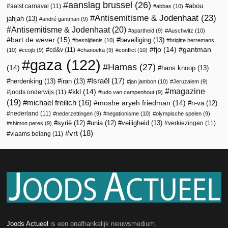
aanslag brussel
(26)
abou
aalst carnaval
(11)
abbas
(10)
Antisemitisme & Jodenhaat
(23)
jahjah
(13)
andré gantman
(9)
Antisemitisme & Jodenhaat
(20)
apartheid
(9)
Auschwitz
(10)
bart de wever
(15)
beveiliging
(13)
besnijdenis
(10)
brigitte herremans
fjo
(14)
gantman
cd&v
(11)
(10)
ccojb
(9)
chanoeka
(9)
conflict
(10)
gaza
(122)
Hamas
(27)
(14)
hans knoop
(13)
Israël
(17)
herdenking
(13)
iran
(13)
jan jambon
(10)
Jeruzalem
(9)
magazine
kkl
(14)
joods onderwijs
(11)
ludo van campenhout
(9)
(19)
michael freilich
(16)
moshe aryeh friedman
(14)
n-va
(12)
nederland
(11)
nederzettingen
(9)
negationisme
(10)
olympische spelen
(9)
veiligheid
(13)
syrië
(12)
unia
(12)
verkiezingen
(11)
shimon peres
(9)
vrt
(18)
vlaams belang
(11)
Joods Actueel
is een onafhankelijk nieuwsmedium.