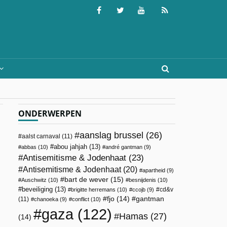
ONDERWERPEN
aanslag brussel
(26)
aalst carnaval
(11)
abou jahjah
(13)
abbas
(10)
andré gantman
(9)
Antisemitisme & Jodenhaat
(23)
Antisemitisme & Jodenhaat
(20)
apartheid
(9)
bart de wever
(15)
Auschwitz
(10)
besnijdenis
(10)
beveiliging
(13)
cd&v
brigitte herremans
(10)
ccojb
(9)
fjo
(14)
gantman
(11)
chanoeka
(9)
conflict
(10)
gaza
(122)
Hamas
(27)
(14)