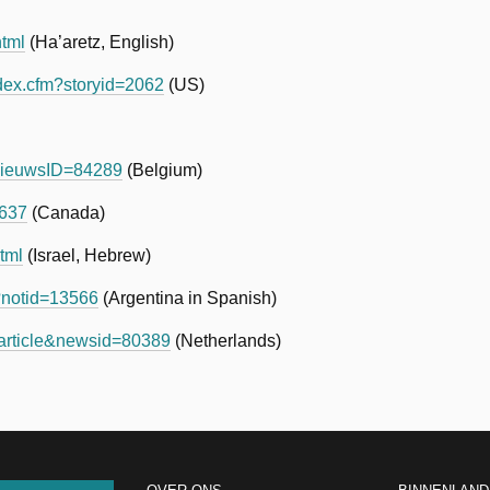
tml
(Ha’aretz, English)
ndex.cfm?storyid=2062
(US)
?nieuwsID=84289
(Belgium)
1637
(Canada)
tml
(Israel, Hebrew)
?notid=13566
(Argentina in Spanish)
t=article&newsid=80389
(Netherlands)