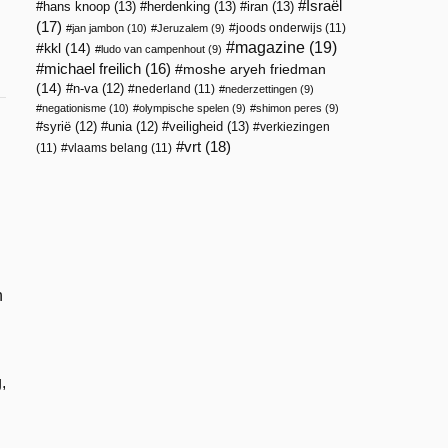
Israël
hans knoop
(13)
herdenking
(13)
iran
(13)
(17)
joods onderwijs
(11)
jan jambon
(10)
Jeruzalem
(9)
magazine
(19)
kkl
(14)
ludo van campenhout
(9)
michael freilich
(16)
moshe aryeh friedman
(14)
n-va
(12)
nederland
(11)
nederzettingen
(9)
negationisme
(10)
olympische spelen
(9)
shimon peres
(9)
veiligheid
(13)
syrië
(12)
unia
(12)
verkiezingen
vrt
(18)
(11)
vlaams belang
(11)
h
,