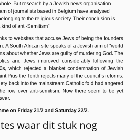
 whole. But research by a Jewish news organisation
eam of journalists based in Belgium have analysed
belonging to the religious society. Their conclusion is
 kind of anti-Semitism”.
inks to websites that accuse Jews of being the founders
 A South African site speaks of a Jewish aim of “world
ions about whether Jews are guilty of murdering God. The
lics and Jews improved considerably following the
0s, which rejected a blanket condemnation of Jewish
aint Pius the Tenth rejects many of the council’s reforms.
ciety back into the mainstream Catholic fold had angered
the row over anti-semitism. Now there seem to be yet
swer.
me on Friday 21/2 and Saturday 22/2.
tes waar dit stuk nog