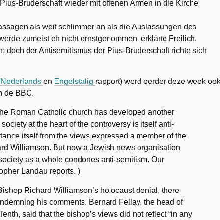
ius-Bruderschaft wieder mit offenen Armen in die Kirche
 Passagen als weit schlimmer an als die Auslassungen des
erde zumeist eh nicht ernstgenommen, erklärte Freilich.
 doch der Antisemitismus der Pius-Bruderschaft richte sich
e
Nederlands
en
Engelstalig
rapport) werd eerder deze week oo
en de BBC.
 the Roman Catholic church has developed another
 society at the heart of the controversy is itself anti-
stance itself from the views expressed a member of the
hard Williamson. But now a Jewish news organisation
y society as a whole condones anti-semitism. Our
topher Landau reports. )
 Bishop Richard Williamson’s holocaust denial, there
condemning his comments. Bernard Fellay, the head of
Tenth, said that the bishop’s views did not reflect “in any