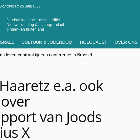
Donderdag 25 Juni 0:36
JoodsActueel.be – online editie
Nieuws, duiding & achtergrond uit
binnen- en buitenland
ISRAËL
CULTUUR & JODENDOM
HOLOCAUST
OVER ONS
s leven centraal tijdens conferentie in Brussel
ere Westen minderheden begrijpt”, Jinnih Beels (Vooruit)
rassing van Oost-Europa
laagdenbank”
nwerking met Mishpacha voor kosher travel en simchas wereldwijd
Haaretz e.a. ook
 over
apport van Joods
ius X