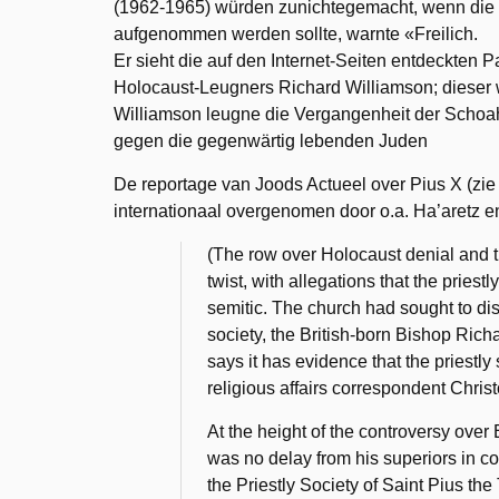
(1962-1965) würden zunichtegemacht, wenn die P
aufgenommen werden sollte, warnte «Freilich.
Er sieht die auf den Internet-Seiten entdeckten
Holocaust-Leugners Richard Williamson; dieser w
Williamson leugne die Vergangenheit der Schoah;
gegen die gegenwärtig lebenden Juden
De reportage van Joods Actueel over Pius X (zi
internationaal overgenomen door o.a. Ha’aretz 
(The row over Holocaust denial and
twist, with allegations that the priestly
semitic. The church had sought to di
society, the British-born Bishop Ric
says it has evidence that the priestl
religious affairs correspondent Chris
At the height of the controversy over
was no delay from his superiors in 
the Priestly Society of Saint Pius the 