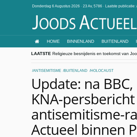
Donderdag 6 Augustus 2026
·
23 Av, 5786
·
Laatste publicatie:
HOME
BINNENLAND
BUITENLAND
LAATSTE
Religieuze besnijdenis en toekomst van Jood
“Besnijdenisdebat toont hoe moeilijk seculi
CITYTRIP | ROEMENIË – Boekarest: de ver
“Vandaag zit elke Jood in België op de bek
ANTISEMITISME
BUITENLAND
HOLOCAUST
goKosher lanceert nieuwe website en same
Update: na BBC, 
KNA-persbericht
antisemitisme-r
Actueel binnen P