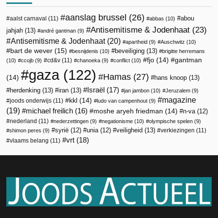
aanslag brussel
(26)
abou
aalst carnaval
(11)
abbas
(10)
Antisemitisme & Jodenhaat
(23)
jahjah
(13)
andré gantman
(9)
Antisemitisme & Jodenhaat
(20)
apartheid
(9)
Auschwitz
(10)
bart de wever
(15)
beveiliging
(13)
besnijdenis
(10)
brigitte herremans
fjo
(14)
gantman
cd&v
(11)
(10)
ccojb
(9)
chanoeka
(9)
conflict
(10)
gaza
(122)
Hamas
(27)
(14)
hans knoop
(13)
Israël
(17)
herdenking
(13)
iran
(13)
jan jambon
(10)
Jeruzalem
(9)
magazine
kkl
(14)
joods onderwijs
(11)
ludo van campenhout
(9)
(19)
michael freilich
(16)
moshe aryeh friedman
(14)
n-va
(12)
nederland
(11)
nederzettingen
(9)
negationisme
(10)
olympische spelen
(9)
veiligheid
(13)
syrië
(12)
unia
(12)
verkiezingen
(11)
shimon peres
(9)
vrt
(18)
vlaams belang
(11)