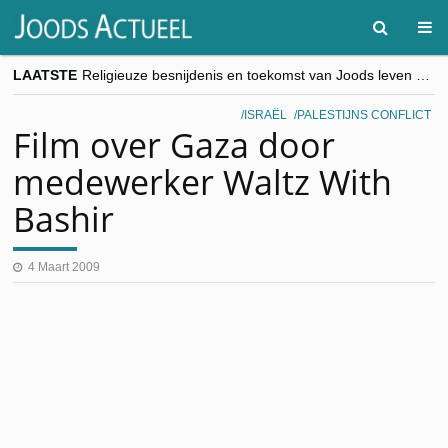
LAATSTE
Religieuze besnijdenis en toekomst van Joods leven centraal tijdens conferentie in Brussel
“Besnijdenisdebat toont hoe moeilijk seculiere Westen minderheden begrijpt”, Jinnih Beels (Vooruit)
CITYTRIP | ROEMENIË – Boekarest: de verrassing van Oost-Europa
ISRAËL
PALESTIJNS CONFLICT
“Vandaag zit elke Jood in België op de beklaagdenbank”
Film over Gaza door
goKosher lanceert nieuwe website en samenwerking met Mishpacha voor kosher travel en simchas wereldwijd
medewerker Waltz With
Bashir
4 Maart 2009