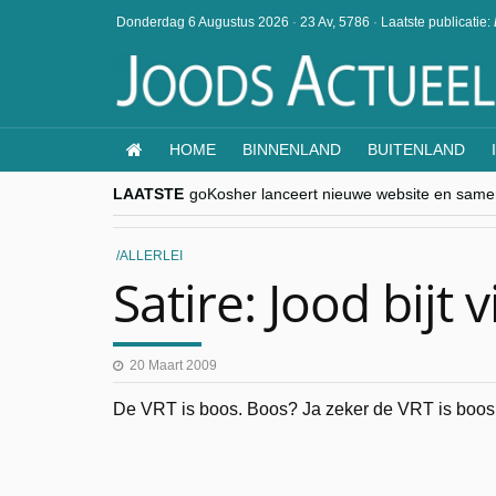
Donderdag 6 Augustus 2026
·
23 Av, 5786
·
Laatste publicatie:
HOME
BINNENLAND
BUITENLAND
LAATSTE
goKosher lanceert nieuwe website en same
Religieuze besnijdenis en toekomst van Jood
“Besnijdenisdebat toont hoe moeilijk seculi
CITYTRIP | ROEMENIË – Boekarest: de ver
ALLERLEI
“Vandaag zit elke Jood in België op de bek
Satire: Jood bijt v
20 Maart 2009
De VRT is boos. Boos? Ja zeker de VRT is boos