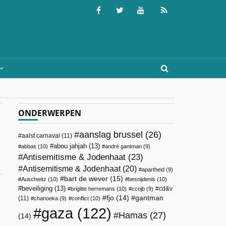
ONDERWERPEN
aanslag brussel
(26)
aalst carnaval
(11)
abou jahjah
(13)
abbas
(10)
andré gantman
(9)
Antisemitisme & Jodenhaat
(23)
Antisemitisme & Jodenhaat
(20)
apartheid
(9)
bart de wever
(15)
Auschwitz
(10)
besnijdenis
(10)
beveiliging
(13)
cd&v
brigitte herremans
(10)
ccojb
(9)
fjo
(14)
gantman
(11)
chanoeka
(9)
conflict
(10)
gaza
(122)
Hamas
(27)
(14)