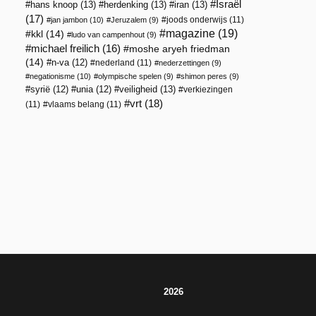
Israël
hans knoop
(13)
herdenking
(13)
iran
(13)
(17)
joods onderwijs
(11)
jan jambon
(10)
Jeruzalem
(9)
magazine
(19)
kkl
(14)
ludo van campenhout
(9)
michael freilich
(16)
moshe aryeh friedman
(14)
n-va
(12)
nederland
(11)
nederzettingen
(9)
negationisme
(10)
olympische spelen
(9)
shimon peres
(9)
veiligheid
(13)
syrië
(12)
unia
(12)
verkiezingen
vrt
(18)
(11)
vlaams belang
(11)
2026