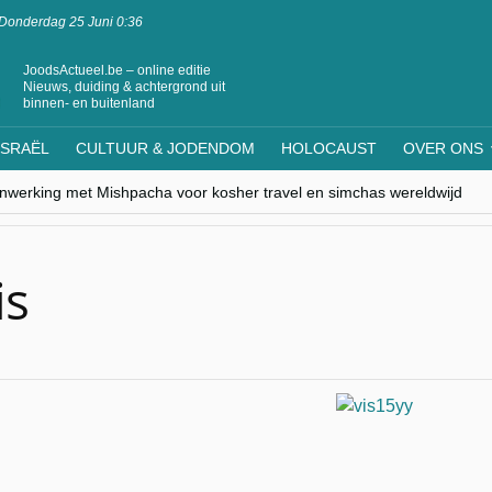
Donderdag 25 Juni 0:36
JoodsActueel.be – online editie
Nieuws, duiding & achtergrond uit
binnen- en buitenland
ISRAËL
CULTUUR & JODENDOM
HOLOCAUST
OVER ONS
nwerking met Mishpacha voor kosher travel en simchas wereldwijd
s leven centraal tijdens conferentie in Brussel
ere Westen minderheden begrijpt”, Jinnih Beels (Vooruit)
rassing van Oost-Europa
laagdenbank”
is