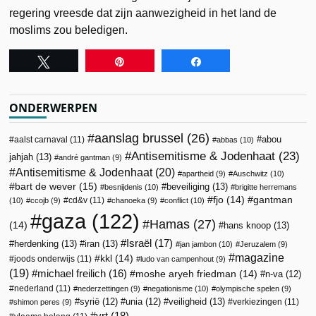
regering vreesde dat zijn aanwezigheid in het land de
moslims zou beledigen.
Tweet
Pin
Share
ONDERWERPEN
aanslag brussel
(26)
abou
aalst carnaval
(11)
abbas
(10)
Antisemitisme & Jodenhaat
(23)
jahjah
(13)
andré gantman
(9)
Antisemitisme & Jodenhaat
(20)
apartheid
(9)
Auschwitz
(10)
bart de wever
(15)
beveiliging
(13)
besnijdenis
(10)
brigitte herremans
fjo
(14)
gantman
cd&v
(11)
(10)
ccojb
(9)
chanoeka
(9)
conflict
(10)
gaza
(122)
Hamas
(27)
(14)
hans knoop
(13)
Israël
(17)
herdenking
(13)
iran
(13)
jan jambon
(10)
Jeruzalem
(9)
magazine
kkl
(14)
joods onderwijs
(11)
ludo van campenhout
(9)
(19)
michael freilich
(16)
moshe aryeh friedman
(14)
n-va
(12)
nederland
(11)
nederzettingen
(9)
negationisme
(10)
olympische spelen
(9)
veiligheid
(13)
syrië
(12)
unia
(12)
verkiezingen
(11)
shimon peres
(9)
vrt
(18)