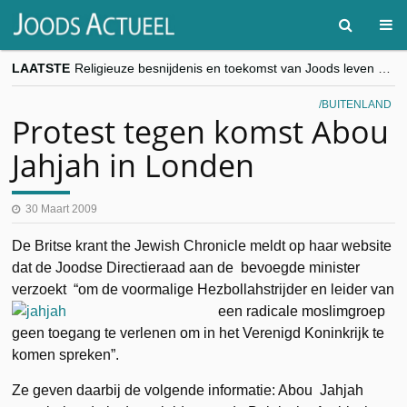
LAATSTE
Religieuze besnijdenis en toekomst van Joods leven centraal tijdens conferentie in Brussel
“Besnijdenisdebat toont hoe moeilijk seculiere Westen minderheden begrijpt”, Jinnih Beels (Vooruit)
CITYTRIP | ROEMENIË – Boekarest: de verrassing van Oost-Europa
BUITENLAND
“Vandaag zit elke Jood in België op de beklaagdenbank”
Protest tegen komst Abou
goKosher lanceert nieuwe website en samenwerking met Mishpacha voor kosher travel en simchas wereldwijd
Jahjah in Londen
30 Maart 2009
De Britse krant the Jewish Chronicle meldt op haar website
dat de Joodse Directieraad aan de bevoegde minister
verzoekt “om de voormalige
Hezbollahstrijder en leider van
een radicale moslimgroep
geen toegang te verlenen om in het Verenigd Koninkrijk te
komen spreken”.
Ze geven daarbij de volgende informatie: Abou Jahjah