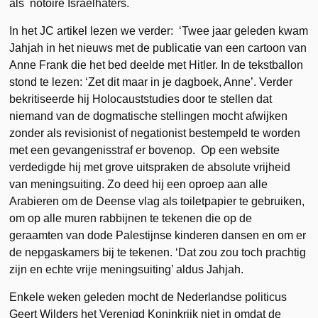
als notoire Israëlhaters.
In het JC artikel lezen we verder: ‘Twee jaar geleden kwam
Jahjah in het nieuws met de publicatie van een cartoon van
Anne Frank die het bed deelde met Hitler. In de tekstballon
stond te lezen: ‘Zet dit maar in je dagboek, Anne’. Verder
bekritiseerde hij Holocauststudies door te stellen dat
niemand van de dogmatische stellingen mocht afwijken
zonder als revisionist of negationist bestempeld te worden
met een gevangenisstraf er bovenop. Op een website
verdedigde hij met grove uitspraken de absolute vrijheid
van meningsuiting. Zo deed hij een oproep aan alle
Arabieren om de Deense vlag als toiletpapier te gebruiken,
om op alle muren rabbijnen te tekenen die op de
geraamten van dode Palestijnse kinderen dansen en om er
de nepgaskamers bij te tekenen. ‘Dat zou zou toch prachtig
zijn en echte vrije meningsuiting’ aldus Jahjah.
Enkele weken geleden mocht de Nederlandse politicus
Geert Wilders het Verenigd Koninkrijk niet in omdat de