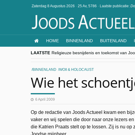
Zaterdag 8 Augustus 2026
·
25 Av, 5786
·
Laatste publicatie:
Do
HOME
BINNENLAND
BUITENLAND
LAATSTE
Religieuze besnijdenis en toekomst van Jood
“Besnijdenisdebat toont hoe moeilijk seculi
CITYTRIP | ROEMENIË – Boekarest: de ver
“Vandaag zit elke Jood in België op de bek
BINNENLAND
WOII & HOLOCAUST
goKosher lanceert nieuwe website en same
Wie het schoent
6 April 2009
Op de redactie van Joods Actueel kwam een bijz
vaker en wij spelen die door naar onze lezers en
die Katrien Praats stelt op te lossen. Zij is nu 
Joodse mijnheer