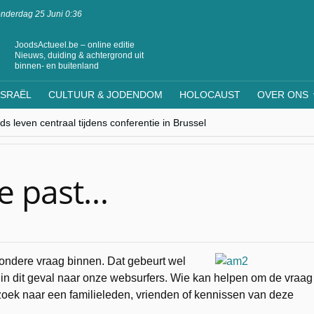
nderdag 25 Juni 0:36
JoodsActueel.be – online editie
Nieuws, duiding & achtergrond uit
binnen- en buitenland
ISRAËL
CULTUUR & JODENDOM
HOLOCAUST
OVER ONS
s leven centraal tijdens conferentie in Brussel
ere Westen minderheden begrijpt”, Jinnih Beels (Vooruit)
rassing van Oost-Europa
laagdenbank”
nwerking met Mishpacha voor kosher travel en simchas wereldwijd
je past…
ondere vraag binnen. Dat gebeurt wel
 in dit geval naar onze websurfers. Wie kan helpen om de vraag
op zoek naar een familieleden, vrienden of kennissen van deze