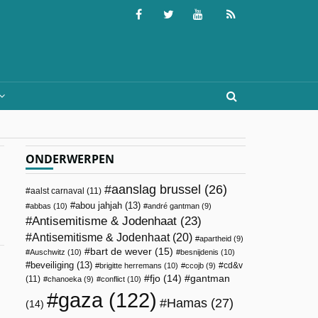
ONDERWERPEN
aanslag brussel
(26)
aalst carnaval
(11)
abou jahjah
(13)
abbas
(10)
andré gantman
(9)
Antisemitisme & Jodenhaat
(23)
Antisemitisme & Jodenhaat
(20)
apartheid
(9)
bart de wever
(15)
Auschwitz
(10)
besnijdenis
(10)
beveiliging
(13)
cd&v
brigitte herremans
(10)
ccojb
(9)
fjo
(14)
gantman
(11)
chanoeka
(9)
conflict
(10)
gaza
(122)
Hamas
(27)
(14)