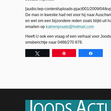
[audio:/wp-content/uploads-pjact001/2009/04/kv
De man in kwestie had net voor hij naar Auschwi
en wel om een bijzondere reden zoals blijkt uit h
emailen op
katrienpraats@hotmail.com
Heeft U ook een vraag of een verhaal voor Joods
smsberichtje naar 0486/270 878.
Tweet
Pin
Share