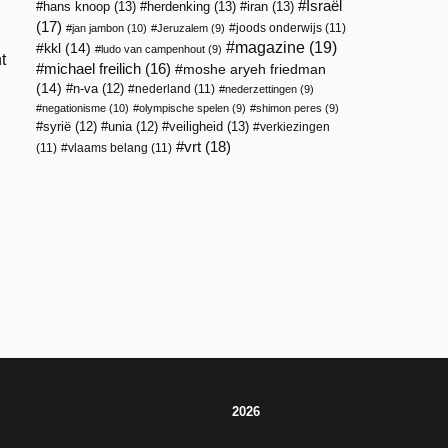
Israël
hans knoop
(13)
herdenking
(13)
iran
(13)
(17)
joods onderwijs
(11)
jan jambon
(10)
Jeruzalem
(9)
magazine
(19)
kkl
(14)
ludo van campenhout
(9)
t
michael freilich
(16)
moshe aryeh friedman
(14)
n-va
(12)
nederland
(11)
nederzettingen
(9)
negationisme
(10)
olympische spelen
(9)
shimon peres
(9)
veiligheid
(13)
syrië
(12)
unia
(12)
verkiezingen
vrt
(18)
(11)
vlaams belang
(11)
2026