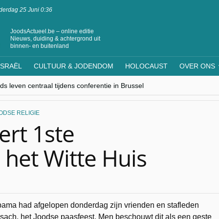
erdag 25 Juni 0:36
JoodsActueel.be – online editie
Nieuws, duiding & achtergrond uit
binnen- en buitenland
ISRAËL
CULTUUR & JODENDOM
HOLOCAUST
OVER ONS
s leven centraal tijdens conferentie in Brussel
ere Westen minderheden begrijpt”, Jinnih Beels (Vooruit)
rassing van Oost-Europa
laagdenbank”
ODSE RELIGIE
nwerking met Mishpacha voor kosher travel en simchas wereldwijd
rt 1ste
 het Witte Huis
bama had afgelopen donderdag zijn vrienden en stafleden
sach, het Joodse paasfeest. Men beschouwt dit als een geste