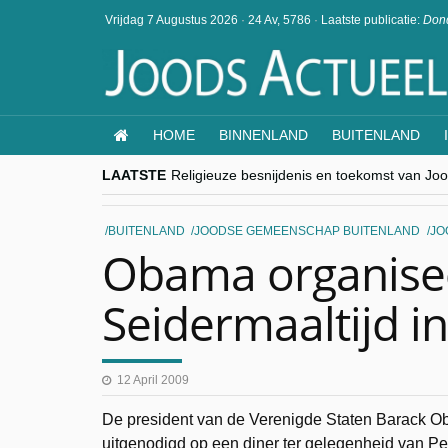
Vrijdag 7 Augustus 2026
·
24 Av, 5786
·
Laatste publicatie:
Dond
HOME
BINNENLAND
BUITENLAND
LAATSTE
Religieuze besnijdenis en toekomst van Jood
“Besnijdenisdebat toont hoe moeilijk seculi
CITYTRIP | ROEMENIË – Boekarest: de ver
“Vandaag zit elke Jood in België op de bek
BUITENLAND
JOODSE GEMEENSCHAP BUITENLAND
JO
goKosher lanceert nieuwe website en same
Obama organisee
Seidermaaltijd in
12 April 2009
De president van de Verenigde Staten Barack O
uitgenodigd op een diner ter gelegenheid van Pe