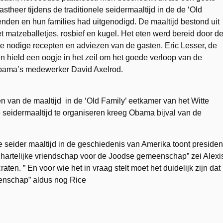
heer tijdens de traditionele seidermaaltijd in de de ‘Old
enden en hun families had uitgenodigd. De maaltijd bestond uit
matzeballetjes, rosbief en kugel. Het eten werd bereid door d
de nodige recepten en adviezen van de gasten. Eric Lesser, de
n hield een oogje in het zeil om het goede verloop van de
 Obama’s medewerker David Axelrod.
en van de maaltijd in de ‘Old Family’ eetkamer van het Witte
le seidermaaltijd te organiseren kreeg Obama bijval van de
e seider maaltijd in de geschiedenis van Amerika toont presiden
 hartelijke vriendschap voor de Joodse gemeenschap” zei Alexi
en. ” En voor wie het in vraag stelt moet het duidelijk zijn dat
enschap” aldus nog Rice