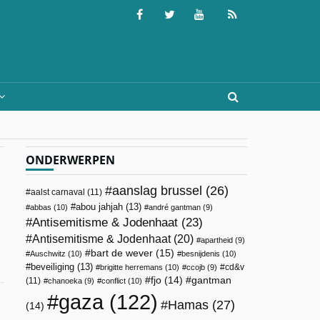
ONDERWERPEN
aanslag brussel
(26)
aalst carnaval
(11)
abou jahjah
(13)
abbas
(10)
andré gantman
(9)
Antisemitisme & Jodenhaat
(23)
Antisemitisme & Jodenhaat
(20)
apartheid
(9)
bart de wever
(15)
Auschwitz
(10)
besnijdenis
(10)
beveiliging
(13)
cd&v
brigitte herremans
(10)
ccojb
(9)
fjo
(14)
gantman
(11)
chanoeka
(9)
conflict
(10)
gaza
(122)
Hamas
(27)
(14)