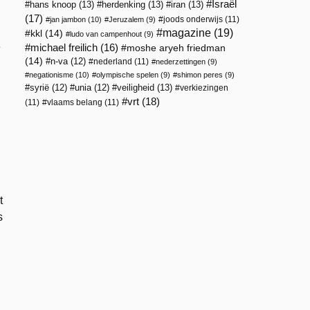
Israël
hans knoop
(13)
herdenking
(13)
iran
(13)
(17)
joods onderwijs
(11)
jan jambon
(10)
Jeruzalem
(9)
magazine
(19)
kkl
(14)
ludo van campenhout
(9)
e
michael freilich
(16)
moshe aryeh friedman
(14)
n-va
(12)
nederland
(11)
nederzettingen
(9)
negationisme
(10)
olympische spelen
(9)
shimon peres
(9)
veiligheid
(13)
syrië
(12)
unia
(12)
verkiezingen
vrt
(18)
(11)
vlaams belang
(11)
t
s