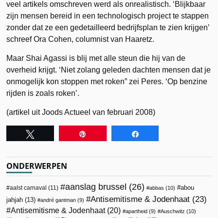
veel artikels omschreven werd als onrealistisch. ‘Blijkbaar
zijn mensen bereid in een technologisch project te stappen
zonder dat ze een gedetailleerd bedrijfsplan te zien krijgen’
schreef Ora Cohen, columnist van Haaretz.
Maar Shai Agassi is blij met alle steun die hij van de
overheid krijgt. ‘Niet zolang geleden dachten mensen dat je
onmogelijk kon stoppen met roken” zei Peres. ‘Op benzine
rijden is zoals roken’.
(artikel uit Joods Actueel van februari 2008)
Tweet
Pin
Share
ONDERWERPEN
aanslag brussel
(26)
abou
aalst carnaval
(11)
abbas
(10)
Antisemitisme & Jodenhaat
(23)
jahjah
(13)
andré gantman
(9)
Antisemitisme & Jodenhaat
(20)
apartheid
(9)
Auschwitz
(10)