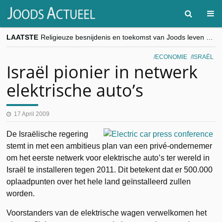
LAATSTE
Religieuze besnijdenis en toekomst van Joods leven centraal tijdens conferentie in Brussel
“Besnijdenisdebat toont hoe moeilijk seculiere Westen minderheden begrijpt”, Jinnih Beels (Vooruit)
CITYTRIP | ROEMENIË – Boekarest: de verrassing van Oost-Europa
ECONOMIE
ISRAËL
“Vandaag zit elke Jood in België op de beklaagdenbank”
Israël pionier in netwerk
goKosher lanceert nieuwe website en samenwerking met Mishpacha voor kosher travel en simchas wereldwijd
elektrische auto’s
17 April 2009
De Israëlische regering
stemt in met een ambitieus plan van een privé-ondernemer
om het eerste netwerk voor elektrische auto’s ter wereld in
Israël te installeren tegen 2011. Dit betekent dat er 500.000
oplaadpunten over het hele land geïnstalleerd zullen
worden.
Voorstanders van de elektrische wagen verwelkomen het