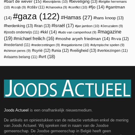
bart de wever
(15)
beveiliging
(13)
besnijdenis
(10)
brigitte herremans
fjo
(14)
gantman
cd&v
(11)
(10)
ccojb
(9)
chanoeka
(9)
conflict
(10)
gaza
(122)
Hamas
(27)
(14)
hans knoop
(13)
Israël
(17)
herdenking
(13)
iran
(13)
jan jambon
(10)
Jeruzalem
(9)
magazine
kkl
(14)
joods onderwijs
(11)
ludo van campenhout
(9)
(19)
michael freilich
(16)
moshe aryeh friedman
(14)
n-va
(12)
nederland
(11)
nederzettingen
(9)
negationisme
(10)
olympische spelen
(9)
veiligheid
(13)
syrië
(12)
unia
(12)
verkiezingen
(11)
shimon peres
(9)
vrt
(18)
vlaams belang
(11)
Joods Actueel
is een onafhankelijk nieuwsmedium.
De artikels en opiniestukken van de redactie vertolken enkel de mening
van Joods Actueel. Wij spreken niet in naam van de Joodse
gemeenschap. De Joodse gemeenschap in België heeft geen