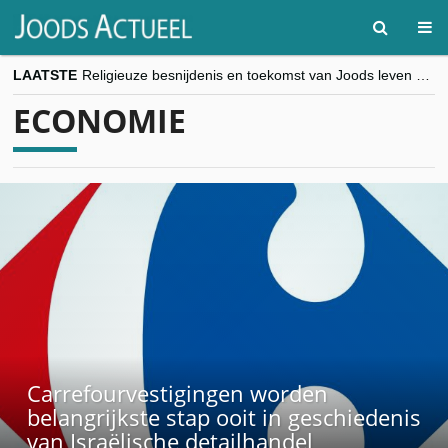
LAATSTE
Religieuze besnijdenis en toekomst van Joods leven centraal tijdens conferentie in Brussel
“Besnijdenisdebat toont hoe moeilijk seculiere Westen minderheden begrijpt”, Jinnih Beels (Vooruit)
ECONOMIE
CITYTRIP | ROEMENIË – Boekarest: de verrassing van Oost-Europa
“Vandaag zit elke Jood in België op de beklaagdenbank”
goKosher lanceert nieuwe website en samenwerking met Mishpacha voor kosher travel en simchas wereldwijd
Carrefourvestigingen worden
belangrijkste stap ooit in geschiedenis
van Israëlische detailhandel