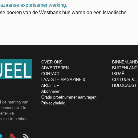
-Gazaanse exportsamenwerking.
jnse boeren van de Westbank hun waren op een Israelische
OVER ONS
BINNENLAND
ADVERTEREN
BUITENLAND
CONTACT
ISRAËL
LAATSTE MAGAZINE &
CULTUUR & 
ARCHIEF
HOLOCAUST
Abonneren
Gratis proefnummer aanvragen!
el de mening van
Privacybeleid
emeenschap. De
itelijke
ening te hebben