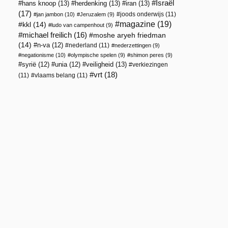
Israël
hans knoop
(13)
herdenking
(13)
iran
(13)
(17)
joods onderwijs
(11)
jan jambon
(10)
Jeruzalem
(9)
magazine
(19)
kkl
(14)
ludo van campenhout
(9)
michael freilich
(16)
moshe aryeh friedman
(14)
n-va
(12)
nederland
(11)
nederzettingen
(9)
negationisme
(10)
olympische spelen
(9)
shimon peres
(9)
veiligheid
(13)
syrië
(12)
unia
(12)
verkiezingen
vrt
(18)
(11)
vlaams belang
(11)