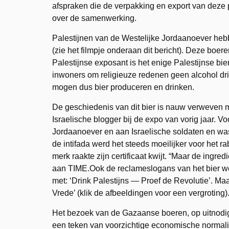
afspraken die de verpakking en export van deze 
over de samenwerking.
Palestijnen van de Westelijke Jordaanoever hebb
(zie het filmpje onderaan dit bericht). Deze boer
Palestijnse exposant is het enige Palestijnse b
inwoners om religieuze redenen geen alcohol drin
mogen dus bier produceren en drinken.
De geschiedenis van dit bier is nauw verweven 
Israelische blogger bij de expo van vorig jaar. V
Jordaanoever en aan Israelische soldaten en was
de intifada werd het steeds moeilijker voor het ra
merk raakte zijn certificaat kwijt. “Maar de ingr
aan TIME.Ook de reclameslogans van het bier w
met: ‘Drink Palestijns — Proef de Revolutie’. Ma
Vrede’ (klik de afbeeldingen voor een vergroting)
Het bezoek van de Gazaanse boeren, op uitnodigin
een teken van voorzichtige economische normali