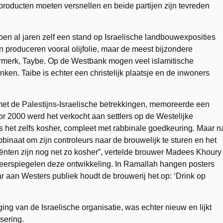
producten moeten versnellen en beide partijen zijn tevreden
en al jaren zelf een stand op Israelische landbouwexposities
en produceren vooral olijfolie, maar de meest bijzondere
iermerk, Taybe. Op de Westbank mogen veel islamitische
ken. Taibe is echter een christelijk plaatsje en de inwoners
met de Palestijns-Israelische betrekkingen, memoreerde een
oor 2000 werd het verkocht aan settlers op de Westelijke
 het zelfs kosher, compleet met rabbinale goedkeuring. Maar n
bbinaat om zijn controleurs naar de brouwelijk te sturen en het
ediënten zijn nog net zo kosher”, vertelde brouwer Madees Khoury
eerspiegelen deze ontwikkeling. In Ramallah hangen posters
ar aan Westers publiek houdt de brouwerij het op: ‘Drink op
.
g van de Israelische organisatie, was echter nieuw en lijkt
sering.