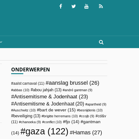
ONDERWERPEN
aanslag brussel
(26)
aalst carnaval
(11)
abou jahjah
(13)
abbas
(10)
andré gantman
(9)
Antisemitisme & Jodenhaat
(23)
Antisemitisme & Jodenhaat
(20)
apartheid
(9)
bart de wever
(15)
Auschwitz
(10)
besnijdenis
(10)
beveiliging
(13)
cd&v
brigitte herremans
(10)
ccojb
(9)
fjo
(14)
gantman
(11)
chanoeka
(9)
conflict
(10)
gaza
(122)
Hamas
(27)
(14)