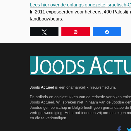
Lees hier over de onlangs opgezette Israelisch
In 2011 exposeerden voor het eerst 400 Palesti
landbouwbeurs.
Tweet
Pin
Share
Joods Actueel
is een onafhankelijk nieuwsmedium.
De artikels en opiniestukken van de redactie vertolken enk
Joods Actueel. Wij spreken niet in naam van de Joodse g
Joodse gemeenschap in België heeft geen gemandateerde fe
vertegenwoordiging. Het staat iedereen vrij om een eigen m
en die te verkondigen.