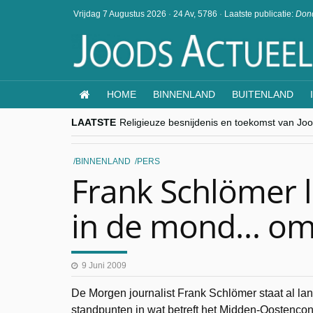
Vrijdag 7 Augustus 2026
·
24 Av, 5786
·
Laatste publicatie:
Dond
HOME
BINNENLAND
BUITENLAND
LAATSTE
Religieuze besnijdenis en toekomst van Jood
“Besnijdenisdebat toont hoe moeilijk seculi
CITYTRIP | ROEMENIË – Boekarest: de ver
“Vandaag zit elke Jood in België op de bek
BINNENLAND
PERS
goKosher lanceert nieuwe website en same
Frank Schlömer 
in de mond… om
9 Juni 2009
De Morgen journalist Frank Schlömer staat al lan
standpunten in wat betreft het Midden-Oostenconf