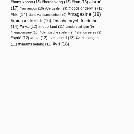
Israël
hans knoop
(13)
herdenking
(13)
iran
(13)
(17)
joods onderwijs
(11)
jan jambon
(10)
Jeruzalem
(9)
magazine
(19)
kkl
(14)
ludo van campenhout
(9)
michael freilich
(16)
moshe aryeh friedman
(14)
n-va
(12)
nederland
(11)
nederzettingen
(9)
e
negationisme
(10)
olympische spelen
(9)
shimon peres
(9)
veiligheid
(13)
syrië
(12)
unia
(12)
verkiezingen
vrt
(18)
(11)
vlaams belang
(11)