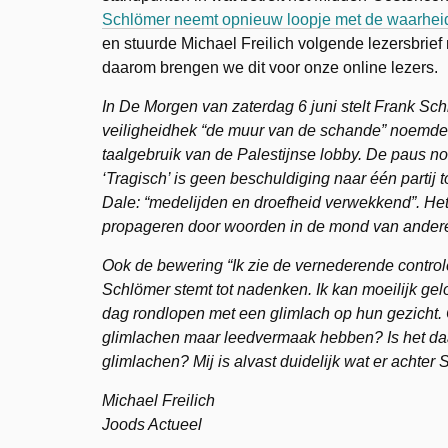
Schlömer neemt opnieuw loopje met de waarhei
en stuurde Michael Freilich volgende lezersbrief 
daarom brengen we dit voor onze online lezers.
In De Morgen van zaterdag 6 juni stelt Frank Sch
veiligheidhek “de muur van de schande” noemde. 
taalgebruik van de Palestijnse lobby. De paus n
‘Tragisch’ is geen beschuldiging naar één partij 
Dale: “medelijden en droefheid verwekkend”. Het
propageren door woorden in de mond van andere
Ook de bewering “Ik zie de vernederende control
Schlömer stemt tot nadenken. Ik kan moeilijk gel
dag rondlopen met een glimlach op hun gezicht. O
glimlachen maar leedvermaak hebben? Is het daar
glimlachen? Mij is alvast duidelijk wat er achter
Michael Freilich
Joods Actueel