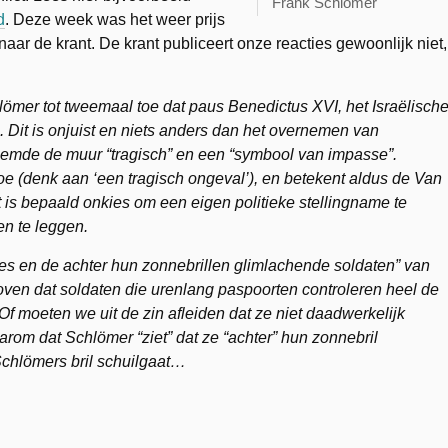
Frank Schlömer
d
. Deze week was het weer prijs
naar de krant. De krant publiceert onze reacties gewoonlijk niet,
lömer tot tweemaal toe dat paus Benedictus XVI, het Israëlisch
Dit is onjuist en niets anders dan het overnemen van
oemde de muur “tragisch” en een “symbool van impasse”.
toe (denk aan ‘een tragisch ongeval’), en betekent aldus de Van
 is bepaald onkies om een eigen politieke stellingname te
n te leggen.
es en de achter hun zonnebrillen glimlachende soldaten” van
oven dat soldaten die urenlang paspoorten controleren heel de
f moeten we uit de zin afleiden dat ze niet daadwerkelijk
om dat Schlömer “ziet” dat ze “achter” hun zonnebril
 Schlömers bril schuilgaat…