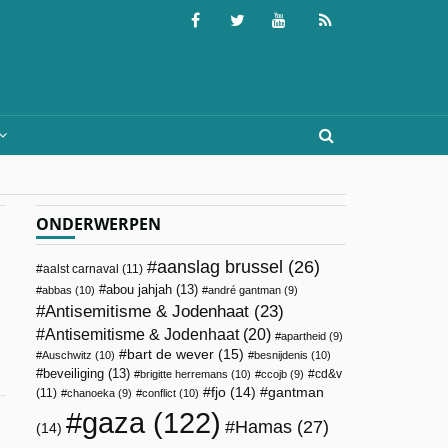
ONDERWERPEN
aanslag brussel
(26)
aalst carnaval
(11)
abou jahjah
(13)
abbas
(10)
andré gantman
(9)
Antisemitisme & Jodenhaat
(23)
Antisemitisme & Jodenhaat
(20)
apartheid
(9)
bart de wever
(15)
Auschwitz
(10)
besnijdenis
(10)
beveiliging
(13)
cd&v
brigitte herremans
(10)
ccojb
(9)
fjo
(14)
gantman
(11)
chanoeka
(9)
conflict
(10)
gaza
(122)
Hamas
(27)
(14)