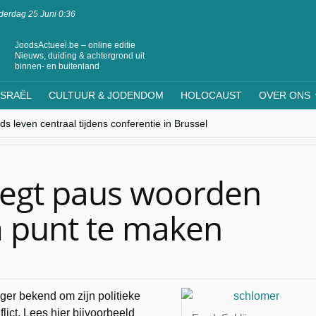
erdag 25 Juni 0:36
JoodsActueel.be – online editie
Nieuws, duiding & achtergrond uit
binnen- en buitenland
ISRAËL
CULTUUR & JODENDOM
HOLOCAUST
OVER ONS
s leven centraal tijdens conferentie in Brussel
ere Westen minderheden begrijpt”, Jinnih Beels (Vooruit)
rassing van Oost-Europa
laagdenbank”
nwerking met Mishpacha voor kosher travel en simchas wereldwijd
legt paus woorden
 punt te maken
ger bekend om zijn politieke
lict. Lees hier bijvoorbeeld