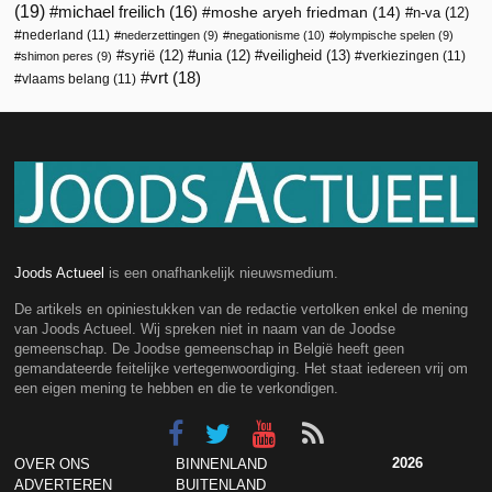
(19)
michael freilich
(16)
moshe aryeh friedman
(14)
n-va
(12)
nederland
(11)
nederzettingen
(9)
negationisme
(10)
olympische spelen
(9)
veiligheid
(13)
syrië
(12)
unia
(12)
verkiezingen
(11)
shimon peres
(9)
vrt
(18)
vlaams belang
(11)
Joods Actueel
is een onafhankelijk nieuwsmedium.
De artikels en opiniestukken van de redactie vertolken enkel de mening
van Joods Actueel. Wij spreken niet in naam van de Joodse
gemeenschap. De Joodse gemeenschap in België heeft geen
gemandateerde feitelijke vertegenwoordiging. Het staat iedereen vrij om
een eigen mening te hebben en die te verkondigen.
2026
OVER ONS
BINNENLAND
ADVERTEREN
BUITENLAND