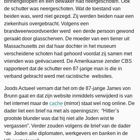
binnengelopen en een bewaker had neergeschoten. Ook
de schutter was neergeschoten. Wat de toestand van
beiden was, werd niet gezegd. Zij werden beiden naar een
ziekenhuis overgebracht. Volgens een
brandweerwoordvoerder werd een derde persoon gewond
geraakt door glasscherven. De moeder van een tiener uit
Massachusetts zei dat haar dochter in het museum
verscheidene schoten had gehoord voordat zij samen met
vrienden was geëvacueerd. De Amerikaanse zender CBS
rapporteert dat de schutter een 87-jarige man is die in
verband gebracht werd met racistische websites.
Joods Actueel vernam dat het om de 87-jarige James von
Brunn gaat en dat zijn website inmiddels verwijderd is van
het internet maar de
cache
(mirror) staat wel nog online. De
dader liet een brief na met als openingszin: “Hitler’s
grootste blunder was dat hij niet alle Joden wist te
vergassen”. Verder zouden volgens de brief van de dader
“de Joden alle diplomaten, werkgevers en banken in de