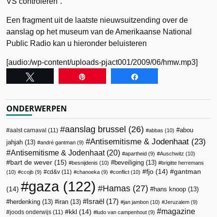
VS controleren”.
Een fragment uit de laatste nieuwsuitzending over de
aanslag op het museum van de Amerikaanse National
Public Radio kan u hieronder beluisteren
[audio:/wp-content/uploads-pjact001/2009/06/hmw.mp3]
Tweet
Pin
Share
ONDERWERPEN
aanslag brussel
(26)
abou
aalst carnaval
(11)
abbas
(10)
Antisemitisme & Jodenhaat
(23)
jahjah
(13)
andré gantman
(9)
Antisemitisme & Jodenhaat
(20)
apartheid
(9)
Auschwitz
(10)
bart de wever
(15)
beveiliging
(13)
besnijdenis
(10)
brigitte herremans
fjo
(14)
gantman
cd&v
(11)
(10)
ccojb
(9)
chanoeka
(9)
conflict
(10)
gaza
(122)
Hamas
(27)
(14)
hans knoop
(13)
Israël
(17)
herdenking
(13)
iran
(13)
jan jambon
(10)
Jeruzalem
(9)
magazine
kkl
(14)
joods onderwijs
(11)
ludo van campenhout
(9)