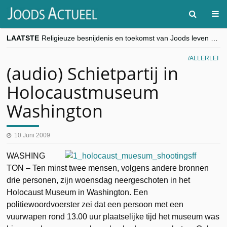
LAATSTE
Religieuze besnijdenis en toekomst van Joods leven centraal tijdens conferentie in Brussel
“Besnijdenisdebat toont hoe moeilijk seculiere Westen minderheden begrijpt”, Jinnih Beels (Vooruit)
CITYTRIP | ROEMENIË – Boekarest: de verrassing van Oost-Europa
ALLERLEI
“Vandaag zit elke Jood in België op de beklaagdenbank”
(audio) Schietpartij in
goKosher lanceert nieuwe website en samenwerking met Mishpacha voor kosher travel en simchas wereldwijd
Holocaustmuseum
Washington
10 Juni 2009
WASHING
TON – Ten minst twee mensen, volgens andere bronnen
drie personen, zijn woensdag neergeschoten in het
Holocaust Museum in Washington. Een
politiewoordvoerster zei dat een persoon met een
vuurwapen rond 13.00 uur plaatselijke tijd het museum was