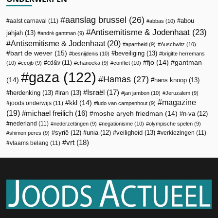
aanslag brussel
(26)
abou
aalst carnaval
(11)
abbas
(10)
Antisemitisme & Jodenhaat
(23)
jahjah
(13)
andré gantman
(9)
Antisemitisme & Jodenhaat
(20)
apartheid
(9)
Auschwitz
(10)
bart de wever
(15)
beveiliging
(13)
besnijdenis
(10)
brigitte herremans
fjo
(14)
gantman
cd&v
(11)
(10)
ccojb
(9)
chanoeka
(9)
conflict
(10)
gaza
(122)
Hamas
(27)
(14)
hans knoop
(13)
Israël
(17)
herdenking
(13)
iran
(13)
jan jambon
(10)
Jeruzalem
(9)
magazine
kkl
(14)
joods onderwijs
(11)
ludo van campenhout
(9)
(19)
michael freilich
(16)
moshe aryeh friedman
(14)
n-va
(12)
nederland
(11)
nederzettingen
(9)
negationisme
(10)
olympische spelen
(9)
veiligheid
(13)
syrië
(12)
unia
(12)
verkiezingen
(11)
shimon peres
(9)
vrt
(18)
vlaams belang
(11)