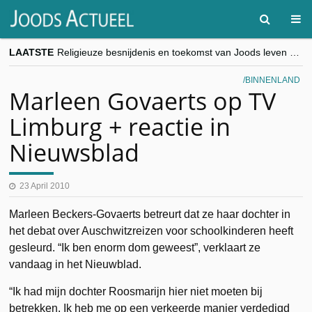
LAATSTE
Religieuze besnijdenis en toekomst van Joods leven centraal tijdens conferentie in Brussel
“Besnijdenisdebat toont hoe moeilijk seculiere Westen minderheden begrijpt”, Jinnih Beels (Vooruit)
CITYTRIP | ROEMENIË – Boekarest: de verrassing van Oost-Europa
BINNENLAND
“Vandaag zit elke Jood in België op de beklaagdenbank”
Marleen Govaerts op TV
goKosher lanceert nieuwe website en samenwerking met Mishpacha voor kosher travel en simchas wereldwijd
Limburg + reactie in
Nieuwsblad
23 April 2010
Marleen Beckers-Govaerts betreurt dat ze haar dochter in
het debat over Auschwitzreizen voor schoolkinderen heeft
gesleurd. “Ik ben enorm dom geweest”, verklaart ze
vandaag in het Nieuwblad.
“Ik had mijn dochter Roosmarijn hier niet moeten bij
betrekken. Ik heb me op een verkeerde manier verdedigd