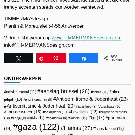
trendy accenten steeds kan worden vernieuwd.
TIMMERMASdesign
Plantin & Moretuslei 54-56 Antwerpen
Virtuele showroom op
www.TIMMERMANSdesign.com
info@TIMMERMANSdesign.com
92
Tweet
Pin
92
Share
SHARES
ONDERWERPEN
aanslag brussel
(26)
abou
aalst carnaval
(11)
abbas
(10)
Antisemitisme & Jodenhaat
(23)
jahjah
(13)
andré gantman
(9)
Antisemitisme & Jodenhaat
(20)
apartheid
(9)
Auschwitz
(10)
bart de wever
(15)
beveiliging
(13)
besnijdenis
(10)
brigitte herremans
fjo
(14)
gantman
cd&v
(11)
(10)
ccojb
(9)
chanoeka
(9)
conflict
(10)
gaza
(122)
Hamas
(27)
(14)
hans knoop
(13)