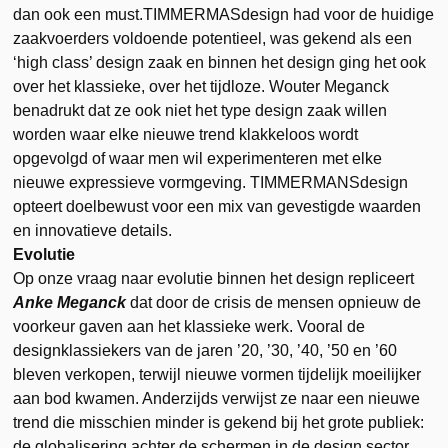
dan ook een must.TIMMERMASdesign had voor de huidige
zaakvoerders voldoende potentieel, was gekend als een
‘high class’ design zaak en binnen het design ging het ook
over het klassieke, over het tijdloze. Wouter Meganck
benadrukt dat ze ook niet het type design zaak willen
worden waar elke nieuwe trend klakkeloos wordt
opgevolgd of waar men wil experimenteren met elke
nieuwe expressieve vormgeving. TIMMERMANSdesign
opteert doelbewust voor een mix van gevestigde waarden
en innovatieve details.
Evolutie
Op onze vraag naar evolutie binnen het design repliceert
Anke Meganck
dat door de crisis de mensen opnieuw de
voorkeur gaven aan het klassieke werk. Vooral de
designklassiekers van de jaren ’20, ’30, ’40, ’50 en ’60
bleven verkopen, terwijl nieuwe vormen tijdelijk moeilijker
aan bod kwamen. Anderzijds verwijst ze naar een nieuwe
trend die misschien minder is gekend bij het grote publiek:
de globalisering achter de schermen in de design sector.