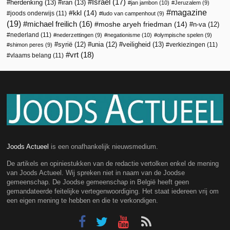
Israël
(17)
herdenking
(13)
iran
(13)
jan jambon
(10)
Jeruzalem
(9)
magazine
kkl
(14)
joods onderwijs
(11)
ludo van campenhout
(9)
(19)
michael freilich
(16)
moshe aryeh friedman
(14)
n-va
(12)
nederland
(11)
nederzettingen
(9)
negationisme
(10)
olympische spelen
(9)
veiligheid
(13)
syrië
(12)
unia
(12)
verkiezingen
(11)
shimon peres
(9)
vrt
(18)
vlaams belang
(11)
Joods Actueel
is een onafhankelijk nieuwsmedium.
De artikels en opiniestukken van de redactie vertolken enkel de mening
van Joods Actueel. Wij spreken niet in naam van de Joodse
gemeenschap. De Joodse gemeenschap in België heeft geen
gemandateerde feitelijke vertegenwoordiging. Het staat iedereen vrij om
een eigen mening te hebben en die te verkondigen.