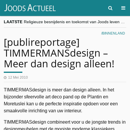
LAATSTE
Religieuze besnijdenis en toekomst van Joods leven centraal tijdens conferentie in Brussel
“Besnijdenisdebat toont hoe moeilijk seculiere Westen minderheden begrijpt”, Jinnih Beels (Vooruit)
CITYTRIP | ROEMENIË – Boekarest: de verrassing van Oost-Europa
BINNENLAND
“Vandaag zit elke Jood in België op de beklaagdenbank”
[publireportage]
goKosher lanceert nieuwe website en samenwerking met Mishpacha voor kosher travel en simchas wereldwijd
TIMMERMANSdesign –
Meer dan design alleen!
12 Mei 2010
TIMMERMASdesign is meer dan design alleen. In het
bijzonder sfeervolle art deco pand op de Plantin en
Moretuslei kan u de perfecte inspiratie opdoen voor een
smaakvolle inrichting van uw interieur.
TIMMERMASdesign combineert voor u de jongste trends in
designmeubelen met de mooiste moderne klassiekers.