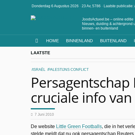
Donderdag 6 Augustus 2026
·
23 Av, 5786
·
Laatste publicatie:
JoodsActueel.be – online editie
Nieuws, duiding & achtergrond u
binnen- en buitenland
HOME
BINNENLAND
BUITENLAND
LAATSTE
ISRAËL
PALESTIJNS CONFLICT
Persagentschap 
cruciale info va
7 Juni 2010
De website
Little Green Footballs
, die in het ve
stelde meldt dat nu ook persagentschap Reuters in