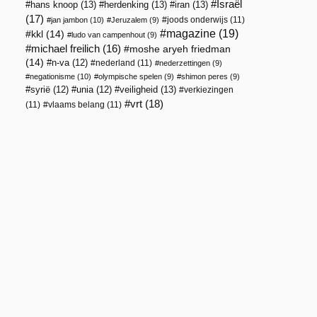
Israël
hans knoop
(13)
herdenking
(13)
iran
(13)
(17)
joods onderwijs
(11)
jan jambon
(10)
Jeruzalem
(9)
magazine
(19)
kkl
(14)
ludo van campenhout
(9)
michael freilich
(16)
moshe aryeh friedman
(14)
n-va
(12)
nederland
(11)
nederzettingen
(9)
negationisme
(10)
olympische spelen
(9)
shimon peres
(9)
veiligheid
(13)
syrië
(12)
unia
(12)
verkiezingen
vrt
(18)
(11)
vlaams belang
(11)