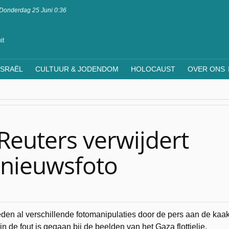
Donderdag 25 Juni 0:36
it
ISRAËL
CULTUUR & JODENDOM
HOLOCAUST
OVER ONS
Reuters verwijdert
n nieuwsfoto
rleden al verschillende fotomanipulaties door de pers aan de kaa
 de fout is gegaan bij de beelden van het Gaza flottielje.