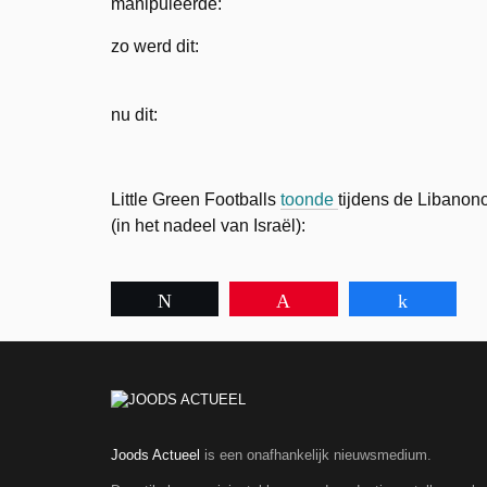
manipuleerde:
zo werd dit:
nu dit:
Little Green Footballs
toonde
tijdens de Libanon
(in het nadeel van Israël):
Tweet
Pin
Share
Joods Actueel
is een onafhankelijk nieuwsmedium.