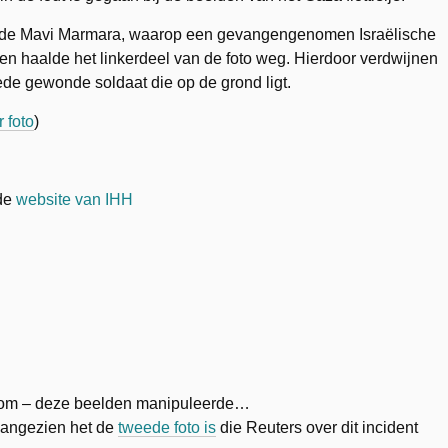
n de Mavi Marmara, waarop een gevangengenomen Israëlische
d en haalde het linkerdeel van de foto weg. Hierdoor verdwijnen
de gewonde soldaat die op de grond ligt.
r foto
)
 de
website van IHH
arom – deze beelden manipuleerde…
 aangezien het de
tweede foto is
die Reuters over dit incident