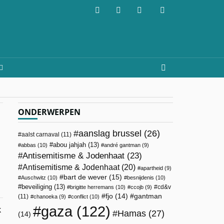
ONDERWERPEN
aanslag brussel
(26)
aalst carnaval
(11)
abou jahjah
(13)
abbas
(10)
andré gantman
(9)
Antisemitisme & Jodenhaat
(23)
Antisemitisme & Jodenhaat
(20)
apartheid
(9)
bart de wever
(15)
Auschwitz
(10)
besnijdenis
(10)
beveiliging
(13)
cd&v
brigitte herremans
(10)
ccojb
(9)
fjo
(14)
gantman
(11)
chanoeka
(9)
conflict
(10)
gaza
(122)
k
Hamas
(27)
(14)