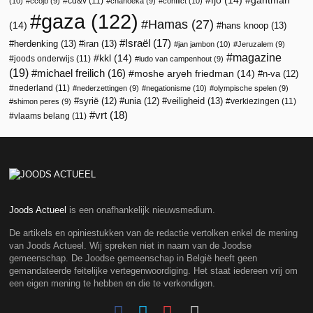
fjo
(14)
gantman
cd&v
(11)
(10)
ccojb
(9)
chanoeka
(9)
conflict
(10)
gaza
(122)
Hamas
(27)
(14)
hans knoop
(13)
Israël
(17)
herdenking
(13)
iran
(13)
jan jambon
(10)
Jeruzalem
(9)
magazine
kkl
(14)
joods onderwijs
(11)
ludo van campenhout
(9)
(19)
michael freilich
(16)
moshe aryeh friedman
(14)
n-va
(12)
nederland
(11)
nederzettingen
(9)
negationisme
(10)
olympische spelen
(9)
veiligheid
(13)
syrië
(12)
unia
(12)
verkiezingen
(11)
shimon peres
(9)
vrt
(18)
vlaams belang
(11)
Joods Actueel
is een onafhankelijk nieuwsmedium.
De artikels en opiniestukken van de redactie vertolken enkel de mening
van Joods Actueel. Wij spreken niet in naam van de Joodse
gemeenschap. De Joodse gemeenschap in België heeft geen
gemandateerde feitelijke vertegenwoordiging. Het staat iedereen vrij om
een eigen mening te hebben en die te verkondigen.