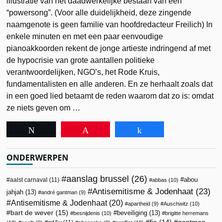
illustratie van het daadwerkelijke bestaan van een
“powersong”. (Voor alle duidelijkheid, deze zingende
naamgenote is geen familie van hoofdredacteur Freilich) In
enkele minuten en met een paar eenvoudige
pianoakkoorden rekent de jonge artieste indringend af met
de hypocrisie van grote aantallen politieke
verantwoordelijken, NGO’s, het Rode Kruis,
fundamentalisten en alle anderen. En ze herhaalt zoals dat
in een goed lied betaamt de reden waarom dat zo is: omdat
ze niets geven om …
Tweet
Pin
Share
ONDERWERPEN
aanslag brussel
(26)
abou
aalst carnaval
(11)
abbas
(10)
Antisemitisme & Jodenhaat
(23)
jahjah
(13)
andré gantman
(9)
Antisemitisme & Jodenhaat
(20)
apartheid
(9)
Auschwitz
(10)
bart de wever
(15)
beveiliging
(13)
besnijdenis
(10)
brigitte herremans