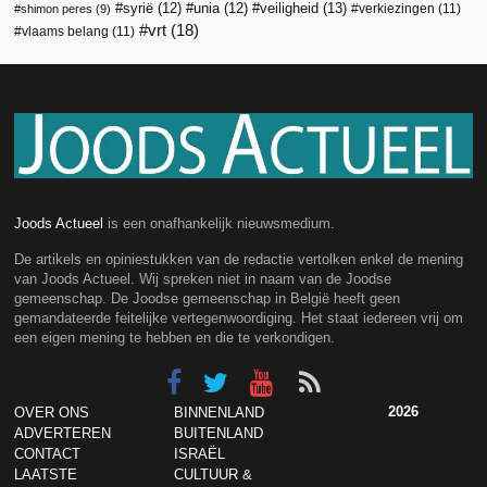
veiligheid
(13)
syrië
(12)
unia
(12)
verkiezingen
(11)
shimon peres
(9)
vrt
(18)
vlaams belang
(11)
Joods Actueel
is een onafhankelijk nieuwsmedium.
De artikels en opiniestukken van de redactie vertolken enkel de mening
van Joods Actueel. Wij spreken niet in naam van de Joodse
gemeenschap. De Joodse gemeenschap in België heeft geen
gemandateerde feitelijke vertegenwoordiging. Het staat iedereen vrij om
een eigen mening te hebben en die te verkondigen.
2026
OVER ONS
BINNENLAND
ADVERTEREN
BUITENLAND
CONTACT
ISRAËL
LAATSTE
CULTUUR &