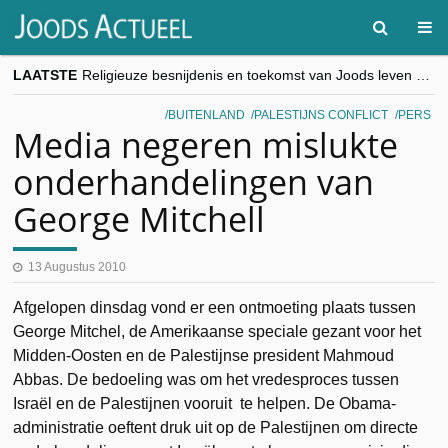
LAATSTE
Religieuze besnijdenis en toekomst van Joods leven centraal tijdens conferentie in Brussel
“Besnijdenisdebat toont hoe moeilijk seculiere Westen minderheden begrijpt”, Jinnih Beels (Vooruit)
CITYTRIP | ROEMENIË – Boekarest: de verrassing van Oost-Europa
BUITENLAND
PALESTIJNS CONFLICT
PERS
“Vandaag zit elke Jood in België op de beklaagdenbank”
Media negeren mislukte
goKosher lanceert nieuwe website en samenwerking met Mishpacha voor kosher travel en simchas wereldwijd
onderhandelingen van
George Mitchell
13 Augustus 2010
Afgelopen dinsdag vond er een ontmoeting plaats tussen
George Mitchel, de Amerikaanse speciale gezant voor het
Midden-Oosten en de Palestijnse president Mahmoud
Abbas. De bedoeling was om het vredesproces tussen
Israël en de Palestijnen vooruit te helpen. De Obama-
administratie oeftent druk uit op de Palestijnen om directe