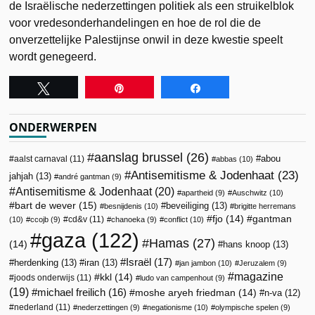
de Israëlische nederzettingen politiek als een struikelblok
voor vredesonderhandelingen en hoe de rol die de
onverzettelijke Palestijnse onwil in deze kwestie speelt
wordt genegeerd.
Tweet
Pin
Share
ONDERWERPEN
aanslag brussel
(26)
abou
aalst carnaval
(11)
abbas
(10)
Antisemitisme & Jodenhaat
(23)
jahjah
(13)
andré gantman
(9)
Antisemitisme & Jodenhaat
(20)
apartheid
(9)
Auschwitz
(10)
bart de wever
(15)
beveiliging
(13)
besnijdenis
(10)
brigitte herremans
fjo
(14)
gantman
cd&v
(11)
(10)
ccojb
(9)
chanoeka
(9)
conflict
(10)
gaza
(122)
Hamas
(27)
(14)
hans knoop
(13)
Israël
(17)
herdenking
(13)
iran
(13)
jan jambon
(10)
Jeruzalem
(9)
magazine
kkl
(14)
joods onderwijs
(11)
ludo van campenhout
(9)
(19)
michael freilich
(16)
moshe aryeh friedman
(14)
n-va
(12)
nederland
(11)
nederzettingen
(9)
negationisme
(10)
olympische spelen
(9)